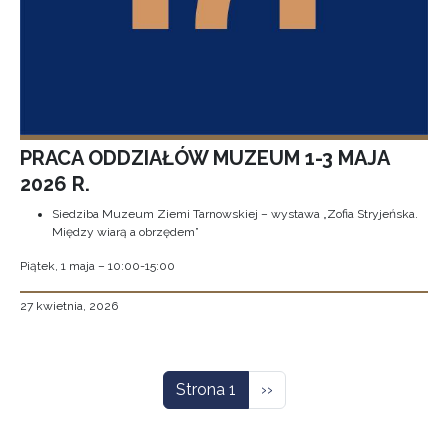
PRACA ODDZIAŁÓW MUZEUM 1-3 MAJA
2026 R.
Siedziba Muzeum Ziemi Tarnowskiej – wystawa „Zofia Stryjeńska.
Między wiarą a obrzędem”
Piątek, 1 maja – 10:00-15:00
27 kwietnia, 2026
Stronicowanie
Następna strona
Strona 1
››