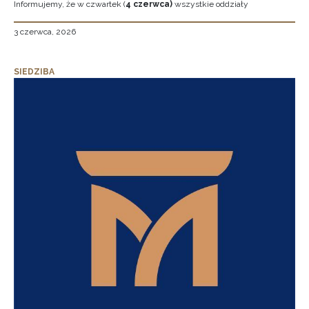
Informujemy, że w czwartek (
4 czerwca)
wszystkie oddziały
3 czerwca, 2026
SIEDZIBA