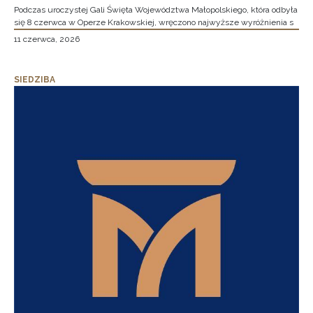
Podczas uroczystej Gali Święta Województwa Małopolskiego, która odbyła
się 8 czerwca w Operze Krakowskiej, wręczono najwyższe wyróżnienia s
11 czerwca, 2026
SIEDZIBA