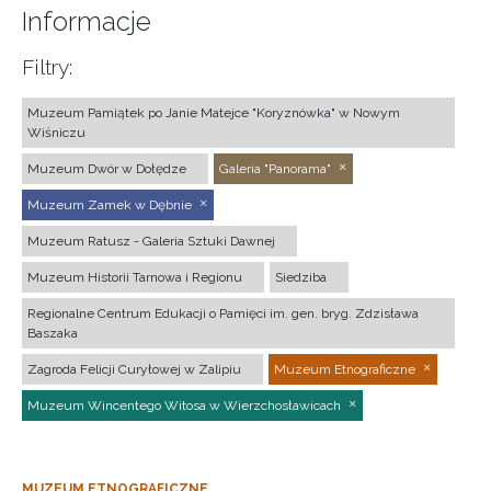
Informacje
Filtry:
Muzeum Pamiątek po Janie Matejce "Koryznówka" w Nowym
Wiśniczu
Muzeum Dwór w Dołędze
Galeria "Panorama"
Muzeum Zamek w Dębnie
Muzeum Ratusz - Galeria Sztuki Dawnej
Muzeum Historii Tarnowa i Regionu
Siedziba
Regionalne Centrum Edukacji o Pamięci im. gen. bryg. Zdzisława
Baszaka
Zagroda Felicji Curyłowej w Zalipiu
Muzeum Etnograficzne
Muzeum Wincentego Witosa w Wierzchosławicach
MUZEUM ETNOGRAFICZNE