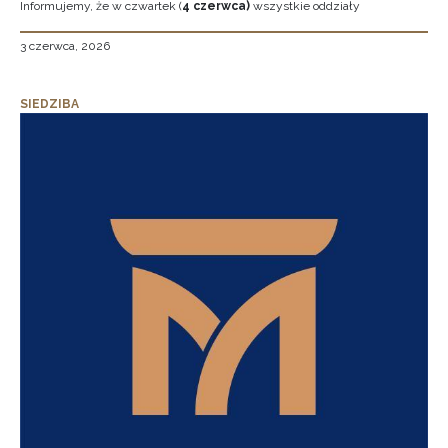
Informujemy, że w czwartek (
4 czerwca)
wszystkie oddziały
3 czerwca, 2026
SIEDZIBA