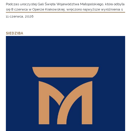
Podczas uroczystej Gali Święta Województwa Małopolskiego, która odbyła
się 8 czerwca w Operze Krakowskiej, wręczono najwyższe wyróżnienia s
11 czerwca, 2026
SIEDZIBA