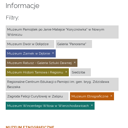
Informacje
Filtry:
Muzeum Pamiątek po Janie Matejce "Koryznówka" w Nowym
Wiśniczu
Muzeum Dwór w Dołędze
Galeria "Panorama"
Muzeum Zamek w Dębnie
Muzeum Ratusz - Galeria Sztuki Dawnej
Muzeum Historii Tarnowa i Regionu
Siedziba
Regionalne Centrum Edukacji o Pamięci im. gen. bryg. Zdzisława
Baszaka
Zagroda Felicji Curyłowej w Zalipiu
Muzeum Etnograficzne
Muzeum Wincentego Witosa w Wierzchosławicach
MUZEUM ETNOGRAFICZNE