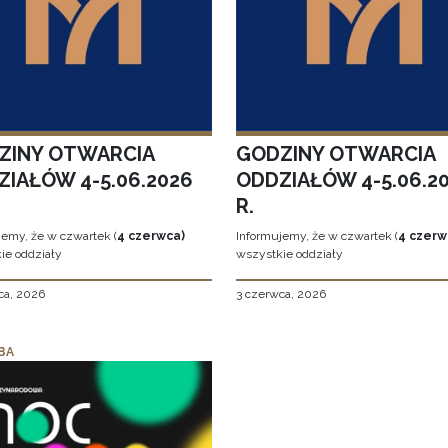
ZINY OTWARCIA
GODZINY OTWARCIA
ZIAŁÓW 4-5.06.2026
ODDZIAŁÓW 4-5.06.2
R.
jemy, że w czwartek (
4 czerwca)
Informujemy, że w czwartek (
4 czerw
ie oddziały
wszystkie oddziały
ca, 2026
3 czerwca, 2026
BA