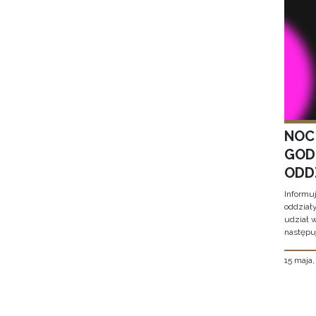
NOC
GOD
ODD
Informu
oddział
udział 
następu
15 maja
Stron