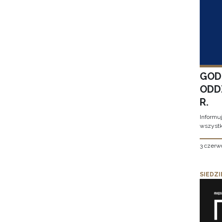
GOD
ODD
R.
Informu
wszystk
3 czerw
SIEDZI