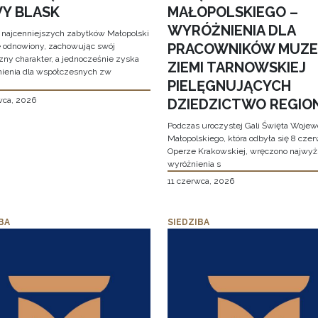
Y BLASK
MAŁOPOLSKIEGO –
WYRÓŻNIENIA DLA
 najcenniejszych zabytków Małopolski
PRACOWNIKÓW MUZ
e odnowiony, zachowując swój
zny charakter, a jednocześnie zyska
ZIEMI TARNOWSKIEJ
ienia dla współczesnych zw
PIELĘGNUJĄCYCH
wca, 2026
DZIEDZICTWO REGIO
Podczas uroczystej Gali Święta Woje
Małopolskiego, która odbyła się 8 cze
Operze Krakowskiej, wręczono najwy
wyróżnienia s
11 czerwca, 2026
BA
SIEDZIBA