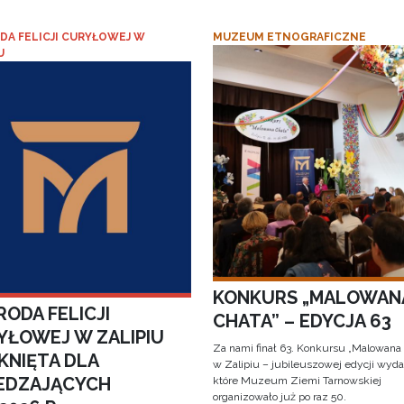
DA FELICJI CURYŁOWEJ W
MUZEUM ETNOGRAFICZNE
U
KONKURS „MALOWAN
ODA FELICJI
CHATA” – EDYCJA 63
YŁOWEJ W ZALIPIU
Za nami finał 63. Konkursu „Malowana
KNIĘTA DLA
w Zalipiu – jubileuszowej edycji wyda
EDZAJĄCYCH
które Muzeum Ziemi Tarnowskiej
organizowało już po raz 50.