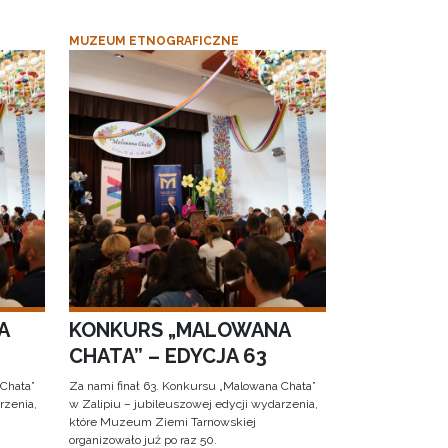
MUZEUM ETNOGRAFICZNE
A
KONKURS „MALOWANA
CHATA” – EDYCJA 63
 Chata”
Za nami finał 63. Konkursu „Malowana Chata”
rzenia,
w Zalipiu – jubileuszowej edycji wydarzenia,
które Muzeum Ziemi Tarnowskiej
organizowało już po raz 50.