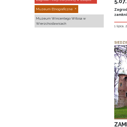
5.07
Muzeum Etnograficzne
Zagroda
zamknię
Muzeum Wincentego Witosa w
Wierzchosławicach
1 lipca,
SIEDZI
ZAM