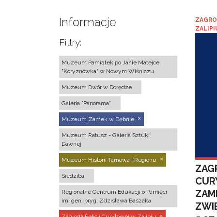
Informacje
ZAGRO
ZALIPI
Filtry:
Muzeum Pamiątek po Janie Matejce
"Koryznówka" w Nowym Wiśniczu
Muzeum Dwór w Dołędze
Galeria "Panorama"
Muzeum Zamek w Dębnie
Muzeum Ratusz - Galeria Sztuki
Dawnej
Muzeum Historii Tarnowa i Regionu
ZAGR
Siedziba
CUR
ZAM
Regionalne Centrum Edukacji o Pamięci
im. gen. bryg. Zdzisława Baszaka
ZWI
Zagroda Felicji Curyłowej w Zalipiu