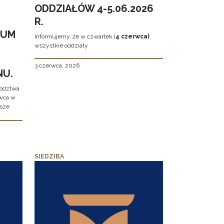
ODDZIAŁÓW 4-5.06.2026
R.
EUM
Informujemy, że w czwartek (
4 czerwca)
wszystkie oddziały
3 czerwca, 2026
NU.
wództwa
rwca w
ższe
SIEDZIBA