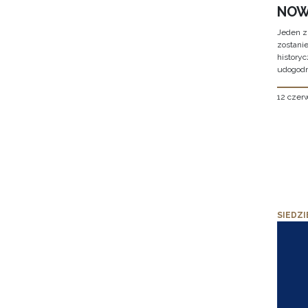
NOW
Jeden z
zostani
historyc
udogodn
12 czer
SIEDZI