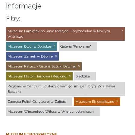
Informacje
Filtry:
Muzeum Pamiątek po Janie Matejce "Koryznówka" w Nowym
Wiśniczu
Muzeum Dwór w Dołędze
Galeria "Panorama"
Muzeum Zamek w Dębnie
Muzeum Ratusz - Galeria Sztuki Dawnej
Muzeum Historii Tarnowa i Regionu
Siedziba
Regionalne Centrum Edukacji o Pamięci im. gen. bryg. Zdzisława
Baszaka
Zagroda Felicji Curyłowej w Zalipiu
Muzeum Etnograficzne
Muzeum Wincentego Witosa w Wierzchosławicach
MUZEUM ETNOGRAFICZNE