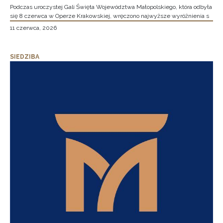
Podczas uroczystej Gali Święta Województwa Małopolskiego, która odbyła
się 8 czerwca w Operze Krakowskiej, wręczono najwyższe wyróżnienia s
11 czerwca, 2026
SIEDZIBA