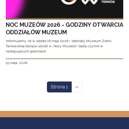
NOC MUZEÓW 2026 - GODZINY OTWARCIA
ODDZIAŁÓW MUZEUM
Informujemy, że w sobotę 16 maja 2026 r. oddziały Muzeum Ziemi
Tarnowskiej biorące udział w „Nocy Muzeów” będą czynne w
następujących godzinach:
15 maja, 2026
Stronicowanie
Następna strona
Strona 1
››