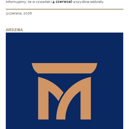
Informujemy, że w czwartek (
4 czerwca)
wszystkie oddziały
3 czerwca, 2026
SIEDZIBA