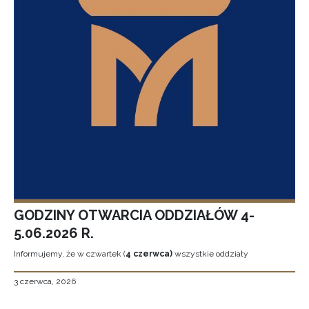
GODZINY OTWARCIA ODDZIAŁÓW 4-
5.06.2026 R.
Informujemy, że w czwartek (
4 czerwca)
wszystkie oddziały
3 czerwca, 2026