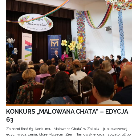
KONKURS „MALOWANA CHATA” – EDYCJA
63
Za nami finał 63. Konkursu „Malowana Chata” w Zalipiu – jubileuszowej
edycji wydarzenia, które Muzeum Ziemi Tarnowskiej organizowało już po