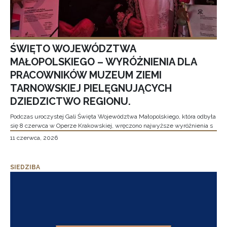
ŚWIĘTO WOJEWÓDZTWA
MAŁOPOLSKIEGO – WYRÓŻNIENIA DLA
PRACOWNIKÓW MUZEUM ZIEMI
TARNOWSKIEJ PIELĘGNUJĄCYCH
DZIEDZICTWO REGIONU.
Podczas uroczystej Gali Święta Województwa Małopolskiego, która odbyła
się 8 czerwca w Operze Krakowskiej, wręczono najwyższe wyróżnienia s
11 czerwca, 2026
SIEDZIBA