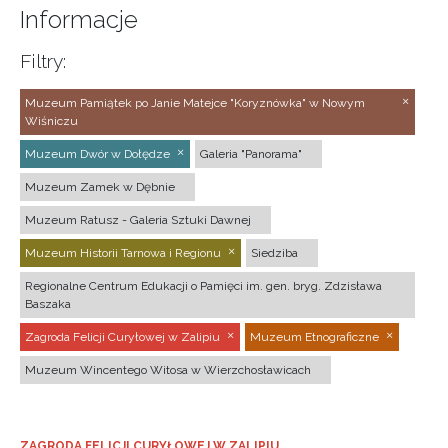
Informacje
Filtry:
Muzeum Pamiątek po Janie Matejce "Koryznówka" w Nowym
Wiśniczu
Muzeum Dwór w Dołędze
Galeria "Panorama"
Muzeum Zamek w Dębnie
Muzeum Ratusz - Galeria Sztuki Dawnej
Muzeum Historii Tarnowa i Regionu
Siedziba
Regionalne Centrum Edukacji o Pamięci im. gen. bryg. Zdzisława
Baszaka
Zagroda Felicji Curyłowej w Zalipiu
Muzeum Etnograficzne
Muzeum Wincentego Witosa w Wierzchosławicach
ZAGRODA FELICJI CURYŁOWEJ W ZALIPIU