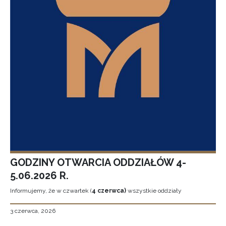
GODZINY OTWARCIA ODDZIAŁÓW 4-
5.06.2026 R.
Informujemy, że w czwartek (
4 czerwca)
wszystkie oddziały
3 czerwca, 2026