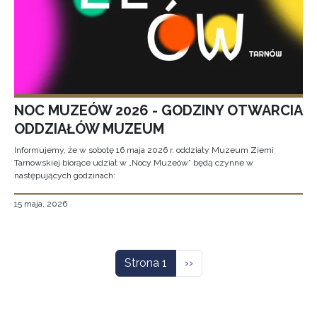
NOC MUZEÓW 2026 - GODZINY OTWARCIA
ODDZIAŁÓW MUZEUM
Informujemy, że w sobotę 16 maja 2026 r. oddziały Muzeum Ziemi
Tarnowskiej biorące udział w „Nocy Muzeów” będą czynne w
następujących godzinach:
15 maja, 2026
Stronicowanie
Następna strona
Strona 1
››