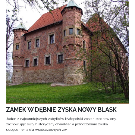
ZAMEK W DĘBNIE ZYSKA NOWY BLASK
Jeden z najcenniejszych zabytków Małopolski zostanie odnowiony,
zachowując swój historyczny charakter, a jednocześnie zyska
udogodnienia dla współczesnych zw