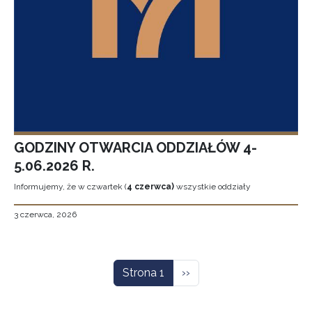
GODZINY OTWARCIA ODDZIAŁÓW 4-
5.06.2026 R.
Informujemy, że w czwartek (
4 czerwca)
wszystkie oddziały
3 czerwca, 2026
Stronicowanie
Następna strona
Strona 1
››