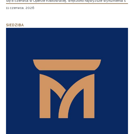
się 8 czerwca w Operze Krakowskiej, wręczono najwyższe wyróżnienia s
11 czerwca, 2026
SIEDZIBA