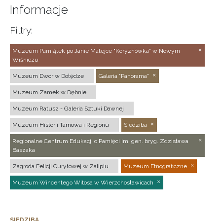
Informacje
Filtry:
Muzeum Pamiątek po Janie Matejce "Koryznówka" w Nowym
Wiśniczu
Muzeum Dwór w Dołędze
Galeria "Panorama"
Muzeum Zamek w Dębnie
Muzeum Ratusz - Galeria Sztuki Dawnej
Muzeum Historii Tarnowa i Regionu
Siedziba
Regionalne Centrum Edukacji o Pamięci im. gen. bryg. Zdzisława
Baszaka
Zagroda Felicji Curyłowej w Zalipiu
Muzeum Etnograficzne
Muzeum Wincentego Witosa w Wierzchosławicach
SIEDZIBA