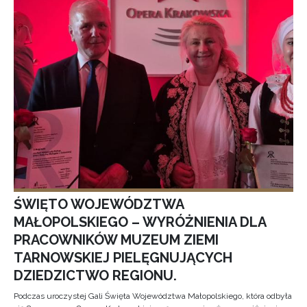
ŚWIĘTO WOJEWÓDZTWA
MAŁOPOLSKIEGO – WYRÓŻNIENIA DLA
PRACOWNIKÓW MUZEUM ZIEMI
TARNOWSKIEJ PIELĘGNUJĄCYCH
DZIEDZICTWO REGIONU.
Podczas uroczystej Gali Święta Województwa Małopolskiego, która odbyła