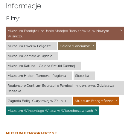
Informacje
Filtry:
Muzeum Pamiątek po Janie Matejce "Koryznówka" w Nowym
Wiśniczu
Muzeum Dwór w Dołędze
Galeria "Panorama"
Muzeum Zamek w Dębnie
Muzeum Ratusz - Galeria Sztuki Dawnej
Muzeum Historii Tarnowa i Regionu
Siedziba
Regionalne Centrum Edukacji o Pamięci im. gen. bryg. Zdzisława
Baszaka
Zagroda Felicji Curyłowej w Zalipiu
Muzeum Etnograficzne
Muzeum Wincentego Witosa w Wierzchosławicach
MUZEUM ETNOGRAFICZNE