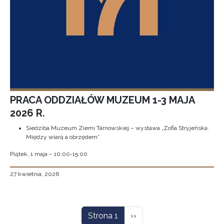
PRACA ODDZIAŁÓW MUZEUM 1-3 MAJA
2026 R.
Siedziba Muzeum Ziemi Tarnowskiej – wystawa „Zofia Stryjeńska.
Między wiarą a obrzędem”
Piątek, 1 maja – 10:00-15:00
27 kwietnia, 2026
Stronicowanie
Następna strona
Strona 1
››