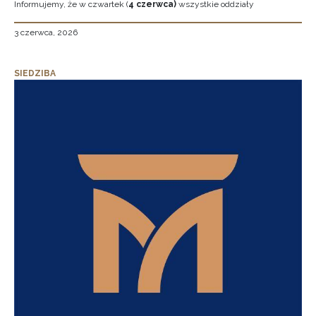
Informujemy, że w czwartek (
4 czerwca)
wszystkie oddziały
3 czerwca, 2026
SIEDZIBA