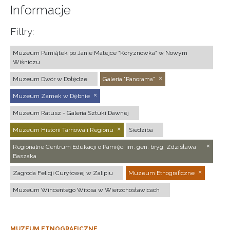
Informacje
Filtry:
Muzeum Pamiątek po Janie Matejce "Koryznówka" w Nowym
Wiśniczu
Muzeum Dwór w Dołędze
Galeria "Panorama"
Muzeum Zamek w Dębnie
Muzeum Ratusz - Galeria Sztuki Dawnej
Muzeum Historii Tarnowa i Regionu
Siedziba
Regionalne Centrum Edukacji o Pamięci im. gen. bryg. Zdzisława
Baszaka
Zagroda Felicji Curyłowej w Zalipiu
Muzeum Etnograficzne
Muzeum Wincentego Witosa w Wierzchosławicach
MUZEUM ETNOGRAFICZNE