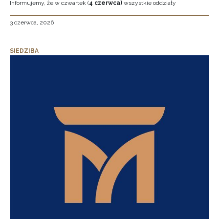
Informujemy, że w czwartek (
4 czerwca)
wszystkie oddziały
3 czerwca, 2026
SIEDZIBA