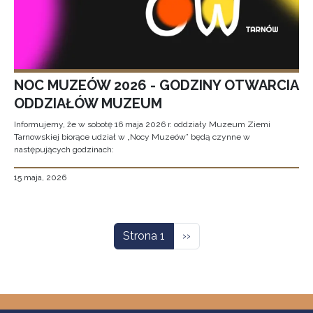
NOC MUZEÓW 2026 - GODZINY OTWARCIA
ODDZIAŁÓW MUZEUM
Informujemy, że w sobotę 16 maja 2026 r. oddziały Muzeum Ziemi
Tarnowskiej biorące udział w „Nocy Muzeów” będą czynne w
następujących godzinach:
15 maja, 2026
Stronicowanie
Następna strona
Strona 1
››