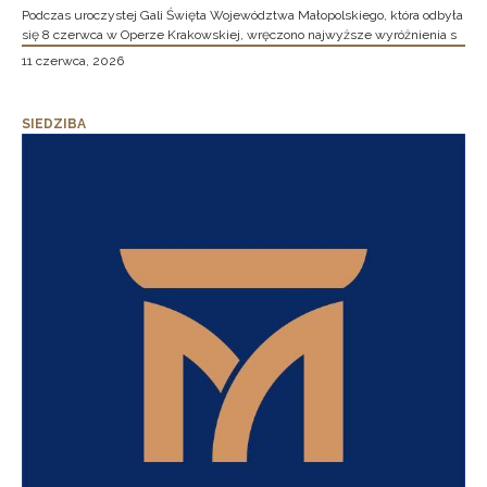
Podczas uroczystej Gali Święta Województwa Małopolskiego, która odbyła
się 8 czerwca w Operze Krakowskiej, wręczono najwyższe wyróżnienia s
11 czerwca, 2026
SIEDZIBA