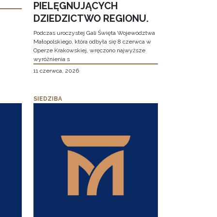
PIELĘGNUJĄCYCH
DZIEDZICTWO REGIONU.
Podczas uroczystej Gali Święta Województwa
Małopolskiego, która odbyła się 8 czerwca w
Operze Krakowskiej, wręczono najwyższe
wyróżnienia s
11 czerwca, 2026
SIEDZIBA