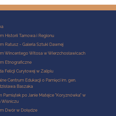
ba
 Historii Tarnowa i Regionu
 Ratusz - Galeria Sztuki Dawnej
m Wincentego Witosa w Wierzchosławicach
m Etnograficzne
a Felicji Curyłowej w Zalipiu
lne Centrum Edukacji o Pamięci im. gen.
dzisława Baszaka
 Pamiątek po Janie Matejce "Koryznówka" w
Wiśniczu
m Dwór w Dołędze