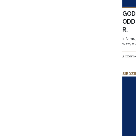
GOD
ODD
R.
Informu
wszystk
3 czerw
SIEDZI