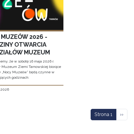
 MUZEÓW 2026 -
ZINY OTWARCIA
ZIAŁÓW MUZEUM
jemy, że w sobotę 16 maja 2026 r.
y Muzeum Ziemi Tarnowskiej biorące
w „Nocy Muzeów” będą czynne w
jących godzinach:
, 2026
icowanie
Nastę
Strona 1
››