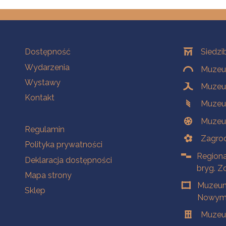
Na skróty
Oddziały
Dostępność
Siedzi
Wydarzenia
Muzeum
Wystawy
Muzeum
Kontakt
Muzeu
Muzeu
Na skróty
Regulamin
Zagrod
Polityka prywatności
Regiona
Deklaracja dostępności
bryg. Z
Mapa strony
Muzeum
Sklep
Nowym 
Muzeu