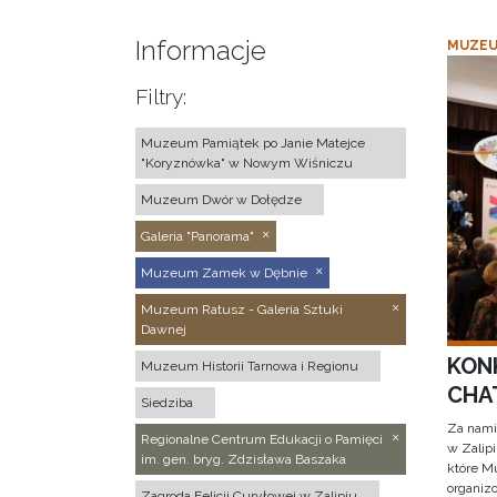
Informacje
MUZEU
Filtry:
Muzeum Pamiątek po Janie Matejce
"Koryznówka" w Nowym Wiśniczu
Muzeum Dwór w Dołędze
Galeria "Panorama"
Muzeum Zamek w Dębnie
Muzeum Ratusz - Galeria Sztuki
Dawnej
KON
Muzeum Historii Tarnowa i Regionu
CHAT
Siedziba
Za nami
Regionalne Centrum Edukacji o Pamięci
w Zalip
im. gen. bryg. Zdzisława Baszaka
które M
organizo
Zagroda Felicji Curyłowej w Zalipiu