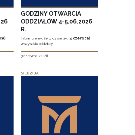
GODZINY OTWARCIA
026
ODDZIAŁÓW 4-5.06.2026
R.
ca)
Informujemy, że w czwartek (
4 czerwca)
wszystkie oddziały
3 czerwca, 2026
SIEDZIBA