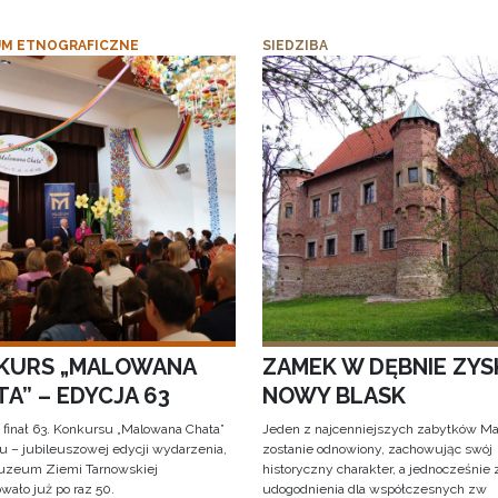
M ETNOGRAFICZNE
SIEDZIBA
KURS „MALOWANA
ZAMEK W DĘBNIE ZYS
A” – EDYCJA 63
NOWY BLASK
 finał 63. Konkursu „Malowana Chata”
Jeden z najcenniejszych zabytków Ma
iu – jubileuszowej edycji wydarzenia,
zostanie odnowiony, zachowując swój
uzeum Ziemi Tarnowskiej
historyczny charakter, a jednocześnie
wało już po raz 50.
udogodnienia dla współczesnych zw