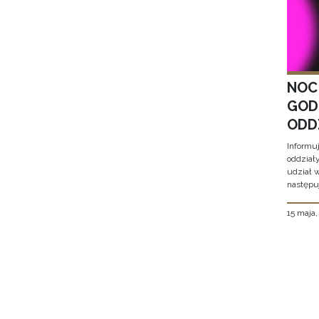
NOC
GOD
ODD
Informu
oddział
udział 
następu
15 maja
Stron