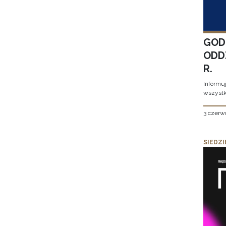
GOD
ODD
R.
Informu
wszystk
3 czerw
SIEDZI