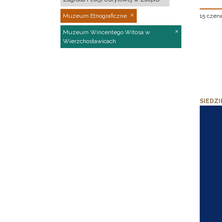
15 czer
Muzeum Etnograficzne
Muzeum Wincentego Witosa w
Wierzchosławicach
SIEDZI