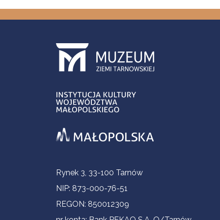
Informacje kontaktowe
Rynek 3, 33-100 Tarnów
NIP: 873-000-76-51
REGON: 850012309
nr konta: Bank PEKAO S.A. O/Tarnów