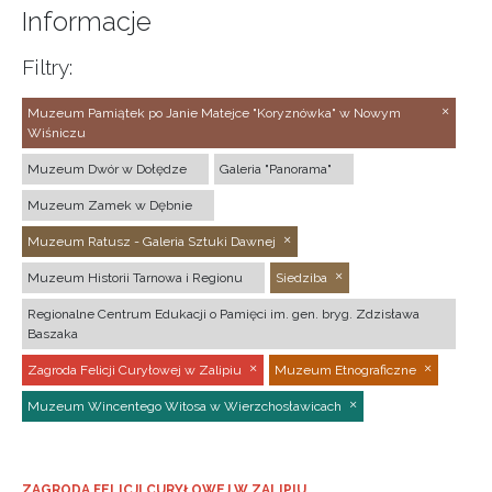
Informacje
Filtry:
Muzeum Pamiątek po Janie Matejce "Koryznówka" w Nowym
Wiśniczu
Muzeum Dwór w Dołędze
Galeria "Panorama"
Muzeum Zamek w Dębnie
Muzeum Ratusz - Galeria Sztuki Dawnej
Muzeum Historii Tarnowa i Regionu
Siedziba
Regionalne Centrum Edukacji o Pamięci im. gen. bryg. Zdzisława
Baszaka
Zagroda Felicji Curyłowej w Zalipiu
Muzeum Etnograficzne
Muzeum Wincentego Witosa w Wierzchosławicach
ZAGRODA FELICJI CURYŁOWEJ W ZALIPIU