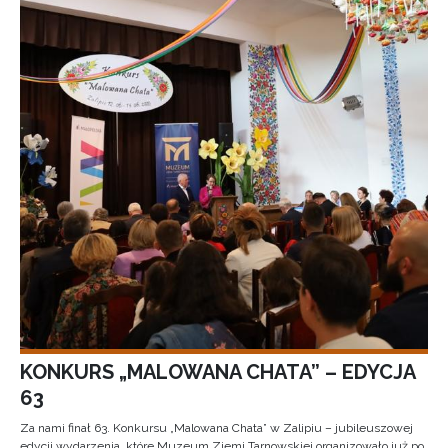
KONKURS „MALOWANA CHATA” – EDYCJA
63
Za nami finał 63. Konkursu „Malowana Chata” w Zalipiu – jubileuszowej
edycji wydarzenia, które Muzeum Ziemi Tarnowskiej organizowało już po