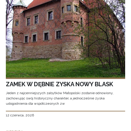
ZAMEK W DĘBNIE ZYSKA NOWY BLASK
Jeden z najcenniejszych zabytków Małopolski zostanie odnowiony,
zachowując swój historyczny charakter, a jednocześnie zyska
udogodnienia dla współczesnych zw
12 czerwca, 2026