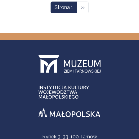
Następna strona
Strona 1
››
Informacje kontaktowe
Rynek 3, 33-100 Tarnów