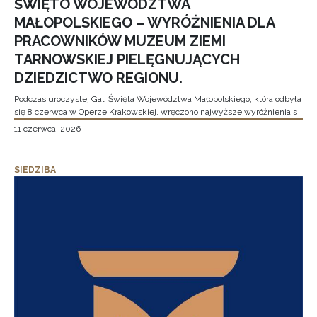
ŚWIĘTO WOJEWÓDZTWA
MAŁOPOLSKIEGO – WYRÓŻNIENIA DLA
PRACOWNIKÓW MUZEUM ZIEMI
TARNOWSKIEJ PIELĘGNUJĄCYCH
DZIEDZICTWO REGIONU.
Podczas uroczystej Gali Święta Województwa Małopolskiego, która odbyła
się 8 czerwca w Operze Krakowskiej, wręczono najwyższe wyróżnienia s
11 czerwca, 2026
SIEDZIBA