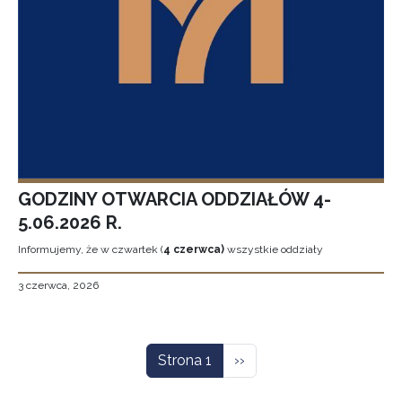
GODZINY OTWARCIA ODDZIAŁÓW 4-
5.06.2026 R.
Informujemy, że w czwartek (
4 czerwca)
wszystkie oddziały
3 czerwca, 2026
Stronicowanie
Następna strona
Strona 1
››