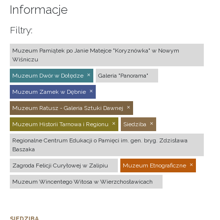
Informacje
Filtry:
Muzeum Pamiątek po Janie Matejce "Koryznówka" w Nowym
Wiśniczu
Muzeum Dwór w Dołędze
Galeria "Panorama"
Muzeum Zamek w Dębnie
Muzeum Ratusz - Galeria Sztuki Dawnej
Muzeum Historii Tarnowa i Regionu
Siedziba
Regionalne Centrum Edukacji o Pamięci im. gen. bryg. Zdzisława
Baszaka
Zagroda Felicji Curyłowej w Zalipiu
Muzeum Etnograficzne
Muzeum Wincentego Witosa w Wierzchosławicach
SIEDZIBA