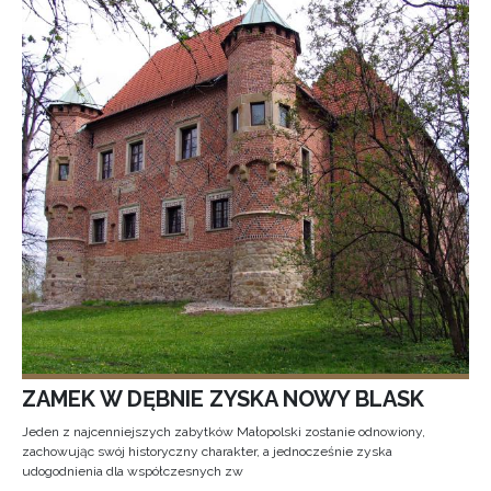
ZAMEK W DĘBNIE ZYSKA NOWY BLASK
Jeden z najcenniejszych zabytków Małopolski zostanie odnowiony,
zachowując swój historyczny charakter, a jednocześnie zyska
udogodnienia dla współczesnych zw