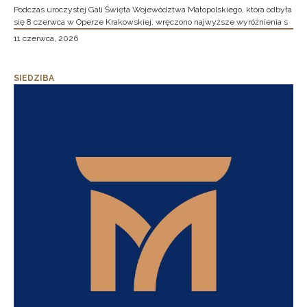
Podczas uroczystej Gali Święta Województwa Małopolskiego, która odbyła
się 8 czerwca w Operze Krakowskiej, wręczono najwyższe wyróżnienia s
11 czerwca, 2026
SIEDZIBA