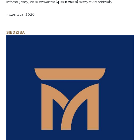
Informujemy, że w czwartek (
4 czerwca)
wszystkie oddziały
3 czerwca, 2026
SIEDZIBA