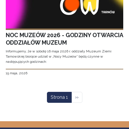
NOC MUZEÓW 2026 - GODZINY OTWARCIA
ODDZIAŁÓW MUZEUM
Informujemy, że w sobotę 16 maja 2026 r. oddziały Muzeum Ziemi
Tarnowskiej biorące udział w „Nocy Muzeów” będą czynne w
następujących godzinach:
15 maja, 2026
Stronicowanie
Następna strona
Strona 1
››