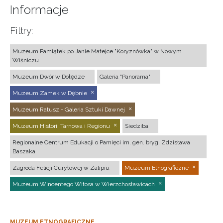
Informacje
Filtry:
Muzeum Pamiątek po Janie Matejce "Koryznówka" w Nowym
Wiśniczu
Muzeum Dwór w Dołędze
Galeria "Panorama"
Muzeum Zamek w Dębnie
Muzeum Ratusz - Galeria Sztuki Dawnej
Muzeum Historii Tarnowa i Regionu
Siedziba
Regionalne Centrum Edukacji o Pamięci im. gen. bryg. Zdzisława
Baszaka
Zagroda Felicji Curyłowej w Zalipiu
Muzeum Etnograficzne
Muzeum Wincentego Witosa w Wierzchosławicach
MUZEUM ETNOGRAFICZNE