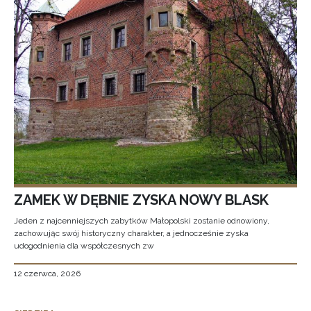
ZAMEK W DĘBNIE ZYSKA NOWY BLASK
Jeden z najcenniejszych zabytków Małopolski zostanie odnowiony,
zachowując swój historyczny charakter, a jednocześnie zyska
udogodnienia dla współczesnych zw
12 czerwca, 2026