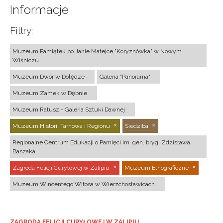
Informacje
Filtry:
Muzeum Pamiątek po Janie Matejce "Koryznówka" w Nowym
Wiśniczu
Muzeum Dwór w Dołędze
Galeria "Panorama"
Muzeum Zamek w Dębnie
Muzeum Ratusz - Galeria Sztuki Dawnej
Muzeum Historii Tarnowa i Regionu
Siedziba
Regionalne Centrum Edukacji o Pamięci im. gen. bryg. Zdzisława
Baszaka
Zagroda Felicji Curyłowej w Zalipiu
Muzeum Etnograficzne
Muzeum Wincentego Witosa w Wierzchosławicach
ZAGRODA FELICJI CURYŁOWEJ W ZALIPIU