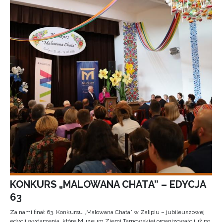
KONKURS „MALOWANA CHATA” – EDYCJA
63
Za nami finał 63. Konkursu „Malowana Chata” w Zalipiu – jubileuszowej
edycji wydarzenia, które Muzeum Ziemi Tarnowskiej organizowało już po