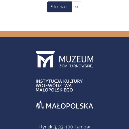
Następna strona
Strona 1
››
Informacje kontaktowe
Rynek 3, 33-100 Tarnów