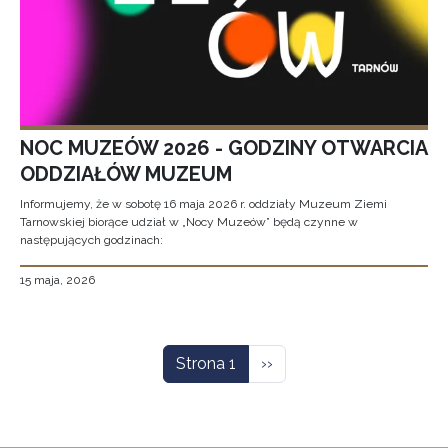
NOC MUZEÓW 2026 - GODZINY OTWARCIA
ODDZIAŁÓW MUZEUM
Informujemy, że w sobotę 16 maja 2026 r. oddziały Muzeum Ziemi
Tarnowskiej biorące udział w „Nocy Muzeów” będą czynne w
następujących godzinach:
15 maja, 2026
Stronicowanie
Następna strona
Strona 1
››