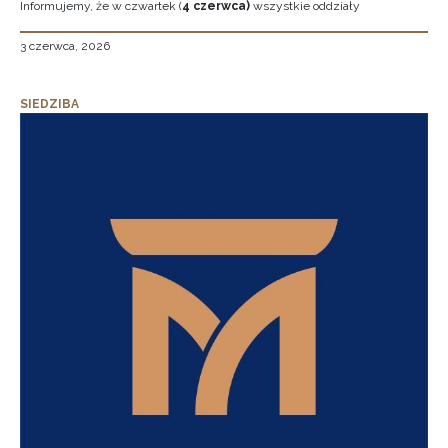
Informujemy, że w czwartek (
4 czerwca)
wszystkie oddziały
3 czerwca, 2026
SIEDZIBA