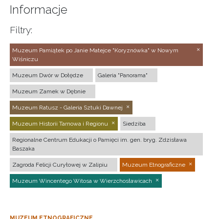
Informacje
Filtry:
Muzeum Pamiątek po Janie Matejce "Koryznówka" w Nowym
Wiśniczu
Muzeum Dwór w Dołędze
Galeria "Panorama"
Muzeum Zamek w Dębnie
Muzeum Ratusz - Galeria Sztuki Dawnej
Muzeum Historii Tarnowa i Regionu
Siedziba
Regionalne Centrum Edukacji o Pamięci im. gen. bryg. Zdzisława
Baszaka
Zagroda Felicji Curyłowej w Zalipiu
Muzeum Etnograficzne
Muzeum Wincentego Witosa w Wierzchosławicach
MUZEUM ETNOGRAFICZNE