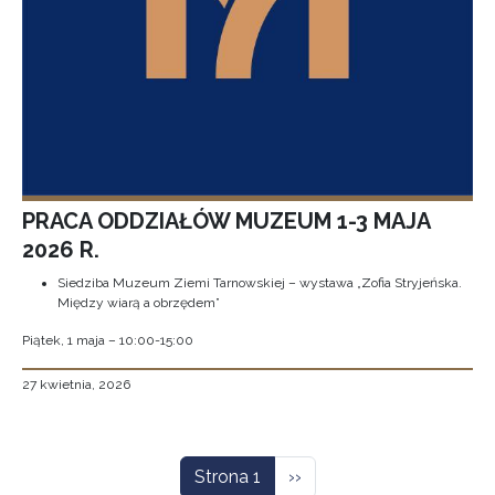
PRACA ODDZIAŁÓW MUZEUM 1-3 MAJA
2026 R.
Siedziba Muzeum Ziemi Tarnowskiej – wystawa „Zofia Stryjeńska.
Między wiarą a obrzędem”
Piątek, 1 maja – 10:00-15:00
27 kwietnia, 2026
Stronicowanie
Następna strona
Strona 1
››