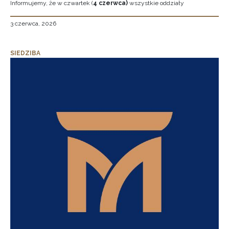
Informujemy, że w czwartek (
4 czerwca)
wszystkie oddziały
3 czerwca, 2026
SIEDZIBA