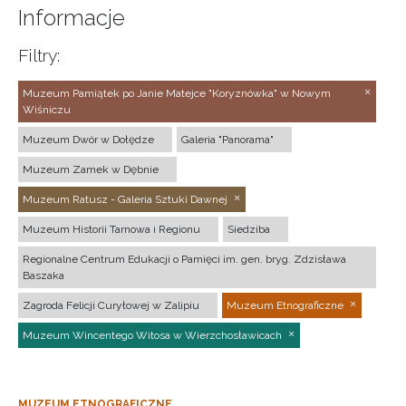
Informacje
Filtry:
Muzeum Pamiątek po Janie Matejce "Koryznówka" w Nowym
Wiśniczu
Muzeum Dwór w Dołędze
Galeria "Panorama"
Muzeum Zamek w Dębnie
Muzeum Ratusz - Galeria Sztuki Dawnej
Muzeum Historii Tarnowa i Regionu
Siedziba
Regionalne Centrum Edukacji o Pamięci im. gen. bryg. Zdzisława
Baszaka
Zagroda Felicji Curyłowej w Zalipiu
Muzeum Etnograficzne
Muzeum Wincentego Witosa w Wierzchosławicach
MUZEUM ETNOGRAFICZNE