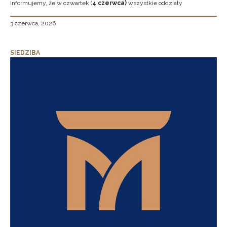
Informujemy, że w czwartek (
4 czerwca)
wszystkie oddziały
3 czerwca, 2026
SIEDZIBA