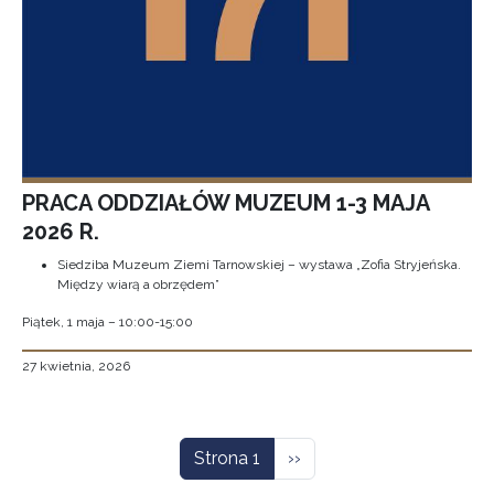
PRACA ODDZIAŁÓW MUZEUM 1-3 MAJA
2026 R.
Siedziba Muzeum Ziemi Tarnowskiej – wystawa „Zofia Stryjeńska.
Między wiarą a obrzędem”
Piątek, 1 maja – 10:00-15:00
27 kwietnia, 2026
Stronicowanie
Następna strona
Strona 1
››