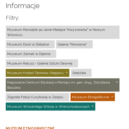
Informacje
Filtry:
Muzeum Pamiątek po Janie Matejce "Koryznówka" w Nowym
Wiśniczu
Muzeum Dwór w Dołędze
Galeria "Panorama"
Muzeum Zamek w Dębnie
Muzeum Ratusz - Galeria Sztuki Dawnej
Muzeum Historii Tarnowa i Regionu
Siedziba
Regionalne Centrum Edukacji o Pamięci im. gen. bryg. Zdzisława
Baszaka
Zagroda Felicji Curyłowej w Zalipiu
Muzeum Etnograficzne
Muzeum Wincentego Witosa w Wierzchosławicach
MUZEUM ETNOGRAFICZNE