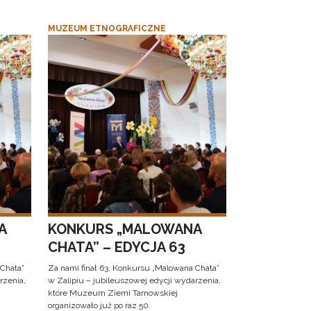
MUZEUM ETNOGRAFICZNE
A
KONKURS „MALOWANA
CHATA” – EDYCJA 63
 Chata”
Za nami finał 63. Konkursu „Malowana Chata”
rzenia,
w Zalipiu – jubileuszowej edycji wydarzenia,
które Muzeum Ziemi Tarnowskiej
organizowało już po raz 50.