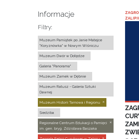
Informacje
ZAGRO
ZALIPI
Filtry:
Muzeum Pamiątek po Janie Matejce
"Koryznówka" w Nowym Wiśniczu
Muzeum Dwór w Dołędze
Galeria "Panorama"
Muzeum Zamek w Dębnie
Muzeum Ratusz - Galeria Sztuki
Dawnej
Muzeum Historii Tarnowa i Regionu
ZAGR
Siedziba
CUR
ZAM
Regionalne Centrum Edukacji o Pamięci
im. gen. bryg. Zdzisława Baszaka
ZWI
Zagroda Felicji Curyłowej w Zalipiu