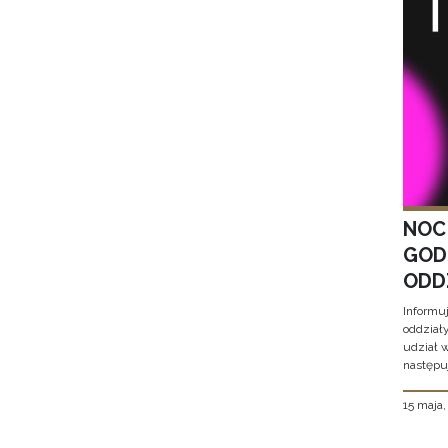
NOC
GOD
ODD
Informu
oddział
udział 
następu
15 maja