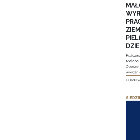
MAŁ
WYR
PRA
ZIE
PIE
DZI
Podczas
Małopol
Operze 
wyróżni
11 czer
SIEDZI