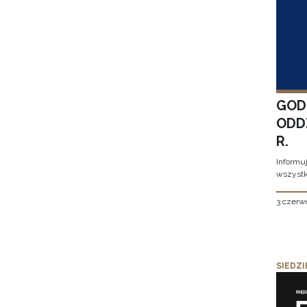
GOD
ODD
R.
Informu
wszystk
3 czerw
SIEDZI