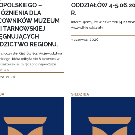
OPOLSKIEGO –
ODDZIAŁÓW 4-5.06.2
ÓŻNIENIA DLA
R.
COWNIKÓW MUZEUM
Informujemy, że w czwartek (
4 czerw
MI TARNOWSKIEJ
wszystkie oddziały
LĘGNUJĄCYCH
3 czerwca, 2026
EDZICTWO REGIONU.
 uroczystej Gali Święta Województwa
skiego, która odbyła się 8 czerwca w
Krakowskiej, wręczono najwyższe
enia s
wca, 2026
BA
SIEDZIBA