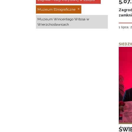
5.07
Muzeum Etnograficzne
Zagroda
zamknię
Muzeum Wincentego Witosa w
Wierzchosławicach
1 lipca,
SIEDZI
ŚWI