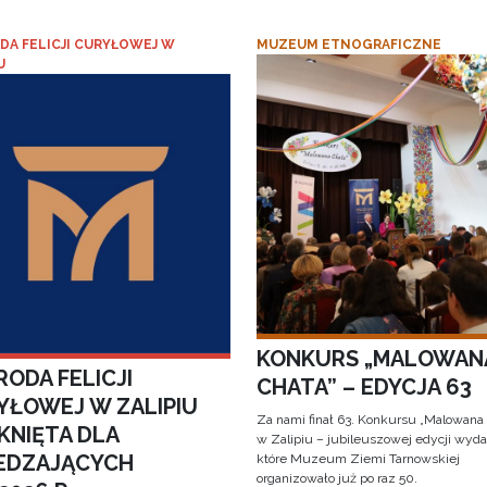
DA FELICJI CURYŁOWEJ W
MUZEUM ETNOGRAFICZNE
U
KONKURS „MALOWAN
ODA FELICJI
CHATA” – EDYCJA 63
YŁOWEJ W ZALIPIU
Za nami finał 63. Konkursu „Malowana
KNIĘTA DLA
w Zalipiu – jubileuszowej edycji wyda
EDZAJĄCYCH
które Muzeum Ziemi Tarnowskiej
organizowało już po raz 50.