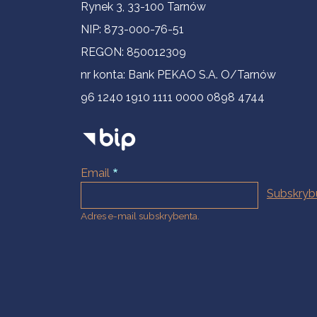
Informacje kontaktowe
Rynek 3, 33-100 Tarnów
NIP: 873-000-76-51
REGON: 850012309
nr konta: Bank PEKAO S.A. O/Tarnów
96 1240 1910 1111 0000 0898 4744
Email
Adres e-mail subskrybenta.