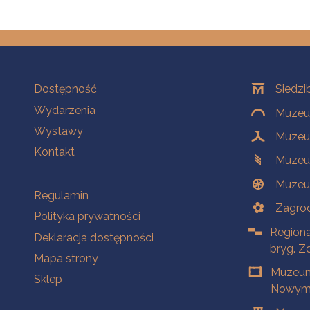
Na skróty
Oddziały
Dostępność
Siedzi
Wydarzenia
Muzeum
Wystawy
Muzeum
Kontakt
Muzeu
Muzeu
Na skróty
Regulamin
Zagrod
Polityka prywatności
Regiona
Deklaracja dostępności
bryg. Z
Mapa strony
Muzeum
Sklep
Nowym 