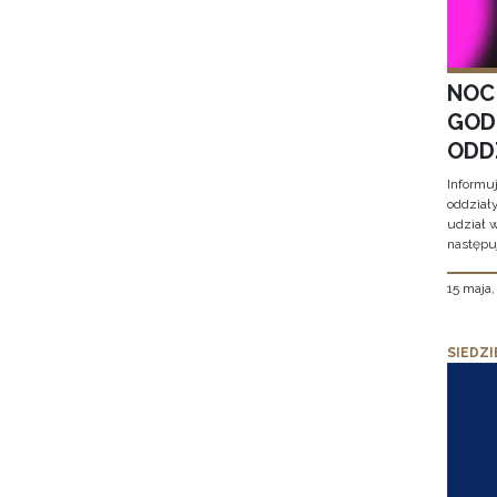
NOC
GOD
ODD
Informu
oddział
udział 
następu
15 maja
SIEDZI