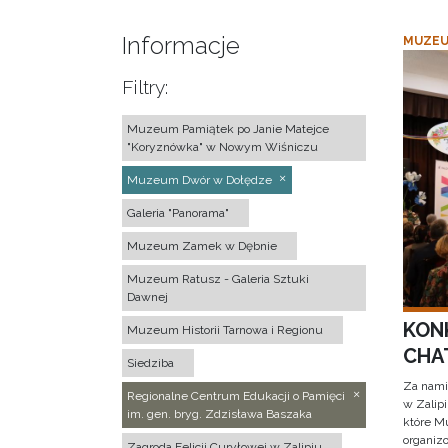
Informacje
MUZEU
Filtry:
Muzeum Pamiątek po Janie Matejce
"Koryznówka" w Nowym Wiśniczu
Muzeum Dwór w Dołędze
Galeria "Panorama"
Muzeum Zamek w Dębnie
Muzeum Ratusz - Galeria Sztuki
Dawnej
KON
Muzeum Historii Tarnowa i Regionu
CHAT
Siedziba
Za nami
Regionalne Centrum Edukacji o Pamięci
w Zalip
im. gen. bryg. Zdzisława Baszaka
które M
organizo
Zagroda Felicji Curyłowej w Zalipiu