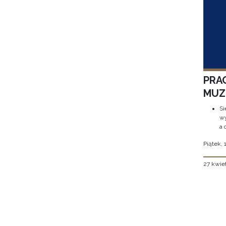
PRA
MUZE
Si
wy
a 
Piątek, 
27 kwie
Stron