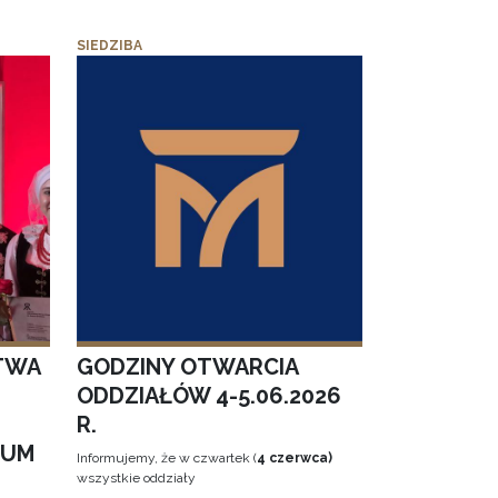
SIEDZIBA
TWA
GODZINY OTWARCIA
ODDZIAŁÓW 4-5.06.2026
R.
EUM
Informujemy, że w czwartek (
4 czerwca)
wszystkie oddziały