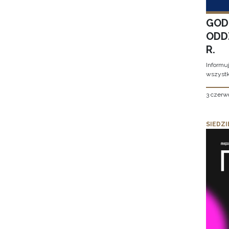
GOD
ODD
R.
Informu
wszystk
3 czerw
SIEDZI