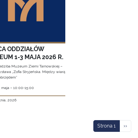
CA ODDZIAŁÓW
UM 1-3 MAJA 2026 R.
edziba Muzeum Ziemi Tarnowskiej –
stawa „Zofia Stryjeńska. Między wiarą
obrzędem”
1 maja – 10:00-15:00
tnia, 2026
icowanie
Nastę
Strona 1
››