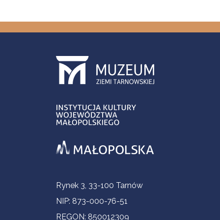
Informacje kontaktowe
Rynek 3, 33-100 Tarnów
NIP: 873-000-76-51
REGON: 850012309