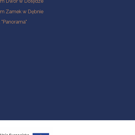
m Dwór w Dołędze
m Zamek w Dębnie
a "Panorama"