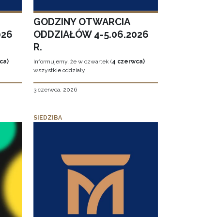
GODZINY OTWARCIA
026
ODDZIAŁÓW 4-5.06.2026
R.
ca)
Informujemy, że w czwartek (
4 czerwca)
wszystkie oddziały
3 czerwca, 2026
SIEDZIBA