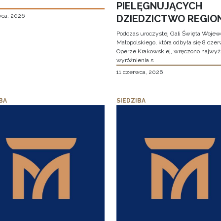
PIELĘGNUJĄCYCH
wca, 2026
DZIEDZICTWO REGIO
Podczas uroczystej Gali Święta Woje
Małopolskiego, która odbyła się 8 cze
Operze Krakowskiej, wręczono najwy
wyróżnienia s
11 czerwca, 2026
BA
SIEDZIBA