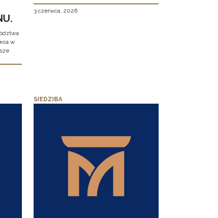
3 czerwca, 2026
NU.
wództwa
rwca w
ższe
SIEDZIBA