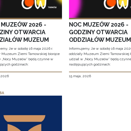
 MUZEÓW 2026 -
NOC MUZEÓW 2026 -
ZINY OTWARCIA
GODZINY OTWARCIA
ZIAŁÓW MUZEUM
ODDZIAŁÓW MUZEUM
jemy, że w sobotę 16 maja 2026 r.
Informujemy, że w sobotę 16 maja 2026
y Muzeum Ziemi Tarnowskiej biorące
oddziały Muzeum Ziemi Tarnowskiej 
w „Nocy Muzeów” będą czynne w
udział w „Nocy Muzeów” będą czynn
jących godzinach:
następujących godzinach:
, 2026
15 maja, 2026
BA