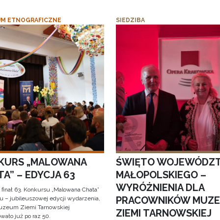
M ETNOGRAFICZNE
SIEDZIBA
KURS „MALOWANA
ŚWIĘTO WOJEWÓDZ
A” – EDYCJA 63
MAŁOPOLSKIEGO –
WYRÓŻNIENIA DLA
 finał 63. Konkursu „Malowana Chata”
PRACOWNIKÓW MUZ
iu – jubileuszowej edycji wydarzenia,
uzeum Ziemi Tarnowskiej
ZIEMI TARNOWSKIEJ
wało już po raz 50.