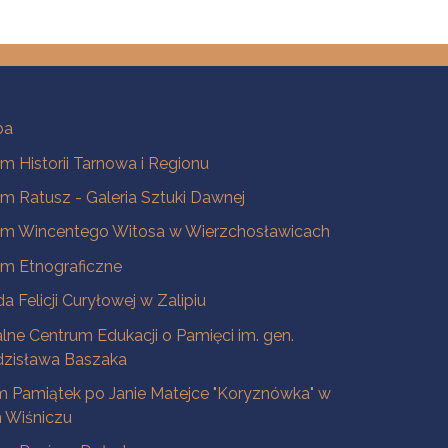
ba
 Historii Tarnowa i Regionu
 Ratusz - Galeria Sztuki Dawnej
m Wincentego Witosa w Wierzchosławicach
m Etnograficzne
a Felicji Curyłowej w Zalipiu
lne Centrum Edukacji o Pamięci im. gen.
dzisława Baszaka
 Pamiątek po Janie Matejce "Koryznówka" w
Wiśniczu