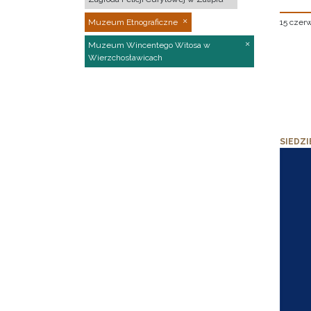
15 czer
Muzeum Etnograficzne
Muzeum Wincentego Witosa w
Wierzchosławicach
SIEDZI