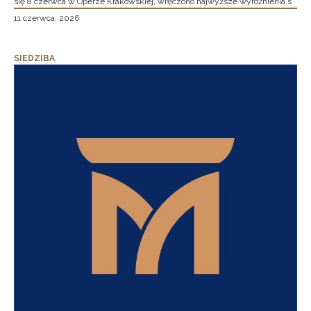
się 8 czerwca w Operze Krakowskiej, wręczono najwyższe wyróżnienia s
11 czerwca, 2026
SIEDZIBA