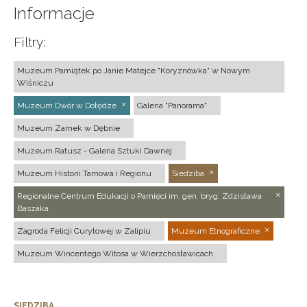
Informacje
Filtry:
Muzeum Pamiątek po Janie Matejce "Koryznówka" w Nowym
Wiśniczu
Muzeum Dwór w Dołędze
Galeria "Panorama"
Muzeum Zamek w Dębnie
Muzeum Ratusz - Galeria Sztuki Dawnej
Muzeum Historii Tarnowa i Regionu
Siedziba
Regionalne Centrum Edukacji o Pamięci im. gen. bryg. Zdzisława
Baszaka
Zagroda Felicji Curyłowej w Zalipiu
Muzeum Etnograficzne
Muzeum Wincentego Witosa w Wierzchosławicach
SIEDZIBA