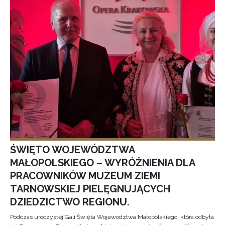
ŚWIĘTO WOJEWÓDZTWA
MAŁOPOLSKIEGO – WYRÓŻNIENIA DLA
PRACOWNIKÓW MUZEUM ZIEMI
TARNOWSKIEJ PIELĘGNUJĄCYCH
DZIEDZICTWO REGIONU.
Podczas uroczystej Gali Święta Województwa Małopolskiego, która odbyła