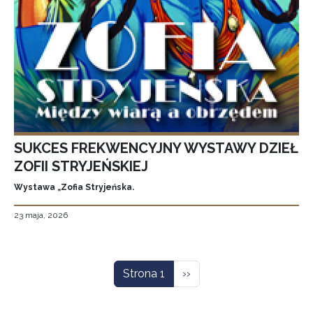
SUKCES FREKWENCYJNY WYSTAWY DZIEŁ
ZOFII STRYJEŃSKIEJ
Wystawa „Zofia Stryjeńska.
23 maja, 2026
Stronicowanie
Następna strona
Strona 1
››