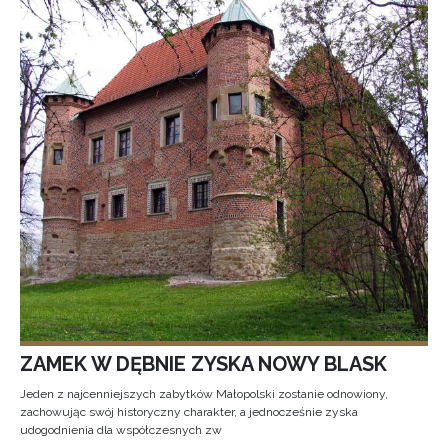
ZAMEK W DĘBNIE ZYSKA NOWY BLASK
Jeden z najcenniejszych zabytków Małopolski zostanie odnowiony,
zachowując swój historyczny charakter, a jednocześnie zyska
udogodnienia dla współczesnych zw