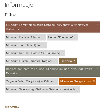
Informacje
Filtry:
Muzeum Pamiątek po Janie Matejce "Koryznówka" w Nowym
Wiśniczu
Muzeum Dwór w Dołędze
Galeria "Panorama"
Muzeum Zamek w Dębnie
Muzeum Ratusz - Galeria Sztuki Dawnej
Muzeum Historii Tarnowa i Regionu
Siedziba
Regionalne Centrum Edukacji o Pamięci im. gen. bryg. Zdzisława
Baszaka
Zagroda Felicji Curyłowej w Zalipiu
Muzeum Etnograficzne
Muzeum Wincentego Witosa w Wierzchosławicach
SIEDZIBA