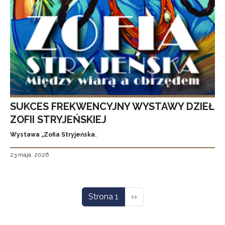
SUKCES FREKWENCYJNY WYSTAWY DZIEŁ
ZOFII STRYJEŃSKIEJ
Wystawa „Zofia Stryjeńska.
23 maja, 2026
Stronicowanie
Następna strona
Strona 1
››