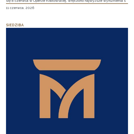
się 8 czerwca w Operze Krakowskiej, wręczono najwyższe wyróżnienia s
11 czerwca, 2026
SIEDZIBA