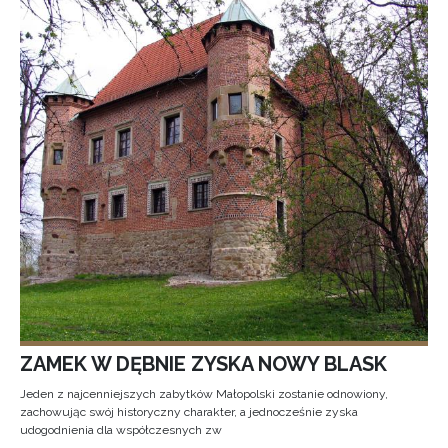
ZAMEK W DĘBNIE ZYSKA NOWY BLASK
Jeden z najcenniejszych zabytków Małopolski zostanie odnowiony,
zachowując swój historyczny charakter, a jednocześnie zyska
udogodnienia dla współczesnych zw