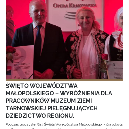
ŚWIĘTO WOJEWÓDZTWA
MAŁOPOLSKIEGO – WYRÓŻNIENIA DLA
PRACOWNIKÓW MUZEUM ZIEMI
TARNOWSKIEJ PIELĘGNUJĄCYCH
DZIEDZICTWO REGIONU.
Podczas uroczystej Gali Święta Województwa Małopolskiego, która odbyła