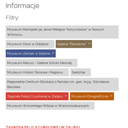
Informacje
Filtry:
Muzeum Pamiątek po Janie Matejce "Koryznówka" w Nowym
Wiśniczu
Muzeum Dwór w Dołędze
Galeria "Panorama"
Muzeum Zamek w Dębnie
Muzeum Ratusz - Galeria Sztuki Dawnej
Muzeum Historii Tarnowa i Regionu
Siedziba
Regionalne Centrum Edukacji o Pamięci im. gen. bryg. Zdzisława
Baszaka
Zagroda Felicji Curyłowej w Zalipiu
Muzeum Etnograficzne
Muzeum Wincentego Witosa w Wierzchosławicach
ZAGRODA FELICJI CURYŁOWEJ W ZALIPIU