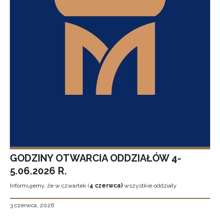
GODZINY OTWARCIA ODDZIAŁÓW 4-
5.06.2026 R.
Informujemy, że w czwartek (
4 czerwca)
wszystkie oddziały
3 czerwca, 2026