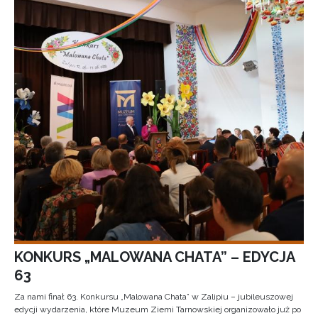
KONKURS „MALOWANA CHATA” – EDYCJA
63
Za nami finał 63. Konkursu „Malowana Chata” w Zalipiu – jubileuszowej
edycji wydarzenia, które Muzeum Ziemi Tarnowskiej organizowało już po