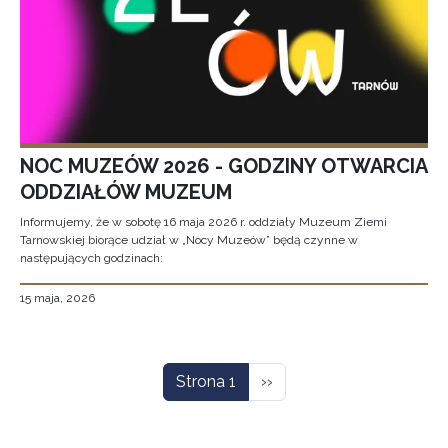
NOC MUZEÓW 2026 - GODZINY OTWARCIA
ODDZIAŁÓW MUZEUM
Informujemy, że w sobotę 16 maja 2026 r. oddziały Muzeum Ziemi
Tarnowskiej biorące udział w „Nocy Muzeów” będą czynne w
następujących godzinach:
15 maja, 2026
Stronicowanie
Następna strona
Strona 1
››