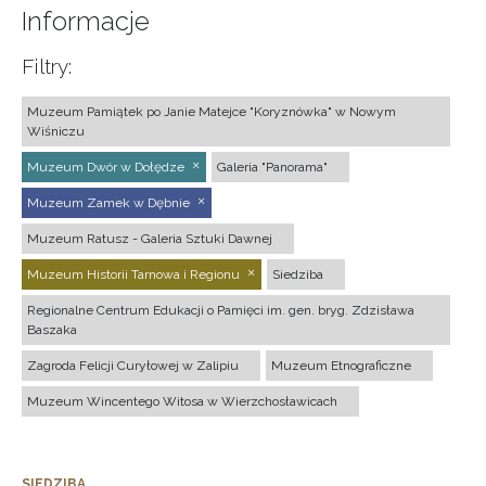
Informacje
Filtry:
Muzeum Pamiątek po Janie Matejce "Koryznówka" w Nowym
Wiśniczu
Muzeum Dwór w Dołędze
Galeria "Panorama"
Muzeum Zamek w Dębnie
Muzeum Ratusz - Galeria Sztuki Dawnej
Muzeum Historii Tarnowa i Regionu
Siedziba
Regionalne Centrum Edukacji o Pamięci im. gen. bryg. Zdzisława
Baszaka
Zagroda Felicji Curyłowej w Zalipiu
Muzeum Etnograficzne
Muzeum Wincentego Witosa w Wierzchosławicach
SIEDZIBA