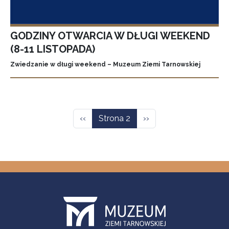
GODZINY OTWARCIA W DŁUGI WEEKEND
(8-11 LISTOPADA)
Zwiedzanie w długi weekend – Muzeum Ziemi Tarnowskiej
Stronicowanie
Poprzednia strona
Następna strona
‹‹
Strona 2
››