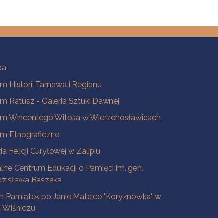
ba
 Historii Tarnowa i Regionu
 Ratusz - Galeria Sztuki Dawnej
m Wincentego Witosa w Wierzchosławicach
m Etnograficzne
a Felicji Curyłowej w Zalipiu
lne Centrum Edukacji o Pamięci im. gen.
dzisława Baszaka
 Pamiątek po Janie Matejce "Koryznówka" w
Wiśniczu