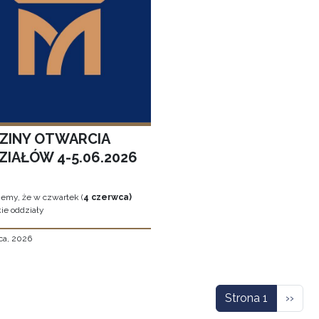
ZINY OTWARCIA
ZIAŁÓW 4-5.06.2026
jemy, że w czwartek (
4 czerwca)
ie oddziały
ca, 2026
icowanie
Nastę
Strona 1
››