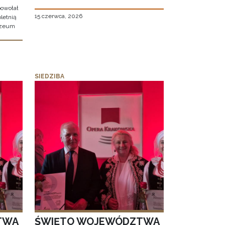
owołał
15 czerwca, 2026
letnią
uzeum
SIEDZIBA
TWA
ŚWIĘTO WOJEWÓDZTWA