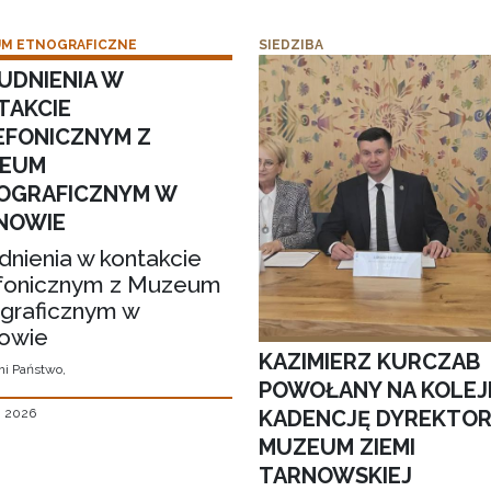
M ETNOGRAFICZNE
SIEDZIBA
UDNIENIA W
TAKCIE
EFONICZNYM Z
EUM
OGRAFICZNYM W
NOWIE
dnienia w kontakcie
fonicznym z Muzeum
graficznym w
owie
KAZIMIERZ KURCZAB
i Państwo,
POWOŁANY NA KOLEJ
KADENCJĘ DYREKTO
, 2026
MUZEUM ZIEMI
TARNOWSKIEJ