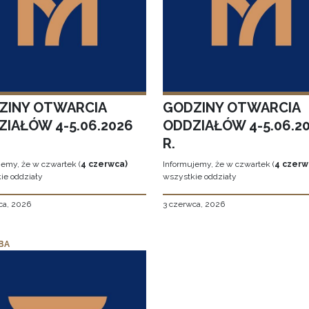
ZINY OTWARCIA
GODZINY OTWARCIA
ZIAŁÓW 4-5.06.2026
ODDZIAŁÓW 4-5.06.2
R.
jemy, że w czwartek (
4 czerwca)
Informujemy, że w czwartek (
4 czerw
ie oddziały
wszystkie oddziały
ca, 2026
3 czerwca, 2026
BA