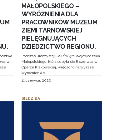
MAŁOPOLSKIEGO –
WYRÓŻNIENIA DLA
EUM
PRACOWNIKÓW MUZEUM
ZIEMI TARNOWSKIEJ
PIELĘGNUJĄCYCH
NU.
DZIEDZICTWO REGIONU.
wództwa
Podczas uroczystej Gali Święta Województwa
rwca w
Małopolskiego, która odbyła się 8 czerwca w
ższe
Operze Krakowskiej, wręczono najwyższe
wyróżnienia s
11 czerwca, 2026
SIEDZIBA