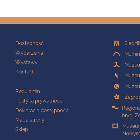
Na skróty
Oddziały
Dostępność
Siedzi
Wydarzenia
Muzeum
Wystawy
Muzeum
Kontakt
Muzeu
Muzeu
Na skróty
Regulamin
Zagrod
Polityka prywatności
Regiona
Deklaracja dostępności
bryg. Z
Mapa strony
Muzeum
Sklep
Nowym 