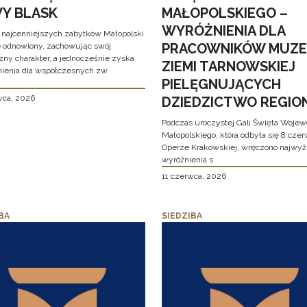
Y BLASK
MAŁOPOLSKIEGO –
WYRÓŻNIENIA DLA
 najcenniejszych zabytków Małopolski
PRACOWNIKÓW MUZ
e odnowiony, zachowując swój
zny charakter, a jednocześnie zyska
ZIEMI TARNOWSKIEJ
ienia dla współczesnych zw
PIELĘGNUJĄCYCH
wca, 2026
DZIEDZICTWO REGIO
Podczas uroczystej Gali Święta Woje
Małopolskiego, która odbyła się 8 cze
Operze Krakowskiej, wręczono najwy
wyróżnienia s
11 czerwca, 2026
BA
SIEDZIBA