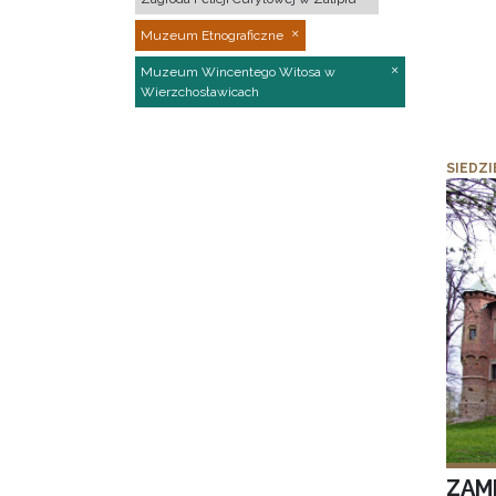
Muzeum Etnograficzne
Muzeum Wincentego Witosa w
Wierzchosławicach
SIEDZI
ZAM