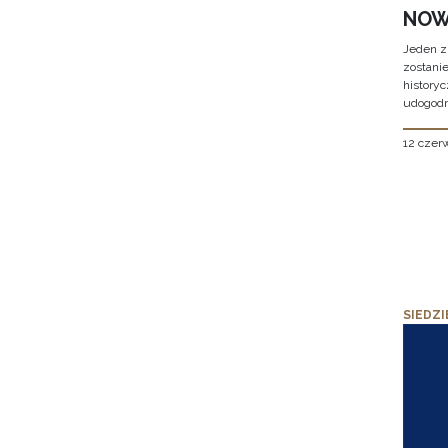
NOW
Jeden z
zostani
historyc
udogodn
12 czer
SIEDZI