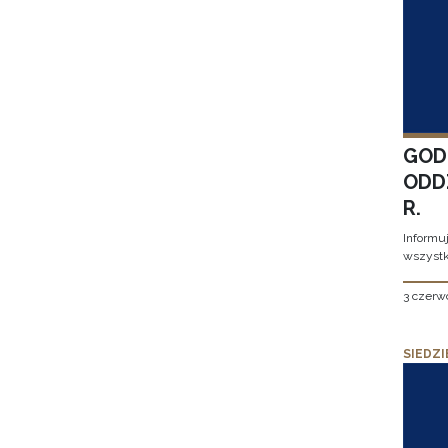
GOD
ODD
R.
Informu
wszystk
3 czerw
SIEDZI