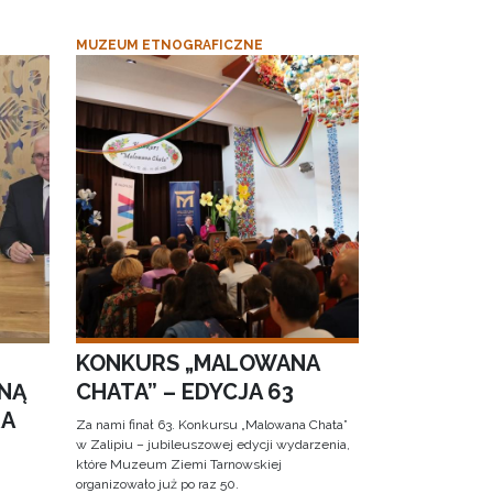
MUZEUM ETNOGRAFICZNE
KONKURS „MALOWANA
NĄ
CHATA” – EDYCJA 63
RA
Za nami finał 63. Konkursu „Malowana Chata”
w Zalipiu – jubileuszowej edycji wydarzenia,
które Muzeum Ziemi Tarnowskiej
organizowało już po raz 50.