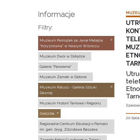
Informacje
MUZEU
UTR
Filtry:
KON
TEL
Muzeum Pamiątek po Janie Matejce
MUZ
"Koryznówka" w Nowym Wiśniczu
ETN
Muzeum Dwór w Dołędze
TAR
Galeria "Panorama"
Utru
Muzeum Zamek w Dębnie
tele
Etno
Muzeum Ratusz - Galeria Sztuki
Dawnej
Tarn
Muzeum Historii Tarnowa i Regionu
Szanown
Siedziba
20 lipca
Regionalne Centrum Edukacji o Pamięci
im. gen. bryg. Zdzisława Baszaka
Zagroda Felicji Curyłowej w Zalipiu