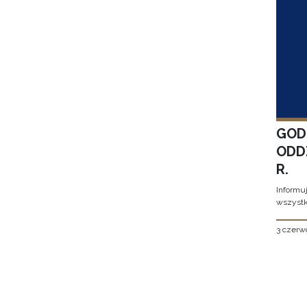
GOD
ODD
R.
Informu
wszystk
3 czerw
Stron