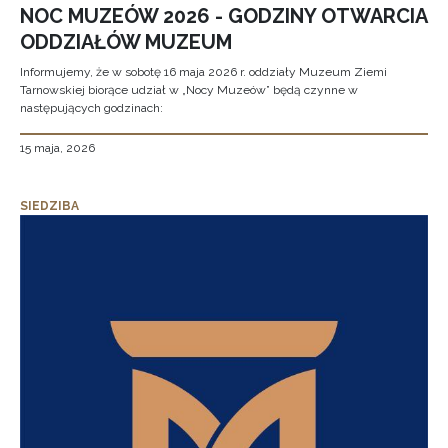
NOC MUZEÓW 2026 - GODZINY OTWARCIA
ODDZIAŁÓW MUZEUM
Informujemy, że w sobotę 16 maja 2026 r. oddziały Muzeum Ziemi
Tarnowskiej biorące udział w „Nocy Muzeów” będą czynne w
następujących godzinach:
15 maja, 2026
SIEDZIBA