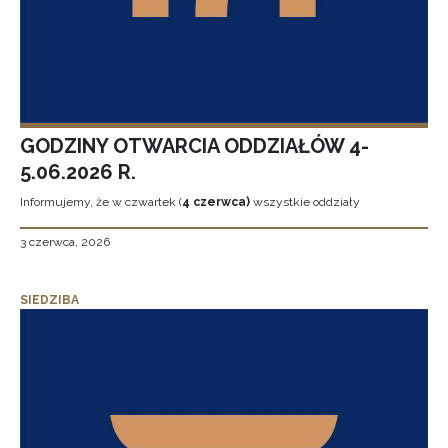
GODZINY OTWARCIA ODDZIAŁÓW 4-
5.06.2026 R.
Informujemy, że w czwartek (
4 czerwca)
wszystkie oddziały
3 czerwca, 2026
SIEDZIBA