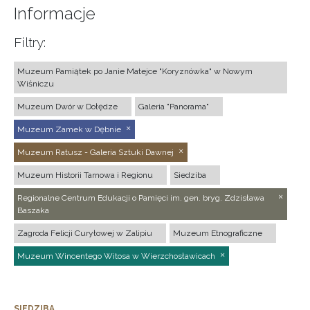
Informacje
Filtry:
Muzeum Pamiątek po Janie Matejce "Koryznówka" w Nowym
Wiśniczu
Muzeum Dwór w Dołędze
Galeria "Panorama"
Muzeum Zamek w Dębnie
Muzeum Ratusz - Galeria Sztuki Dawnej
Muzeum Historii Tarnowa i Regionu
Siedziba
Regionalne Centrum Edukacji o Pamięci im. gen. bryg. Zdzisława
Baszaka
Zagroda Felicji Curyłowej w Zalipiu
Muzeum Etnograficzne
Muzeum Wincentego Witosa w Wierzchosławicach
SIEDZIBA