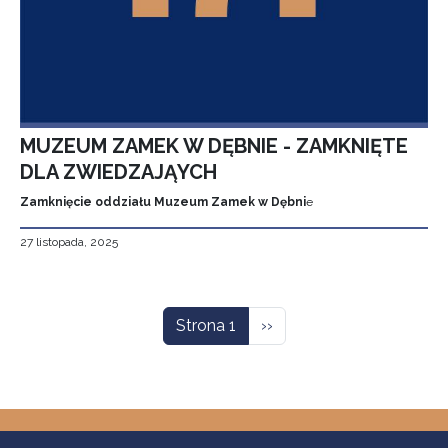
MUZEUM ZAMEK W DĘBNIE - ZAMKNIĘTE
DLA ZWIEDZAJĄYCH
Zamknięcie oddziału Muzeum Zamek w Dębni
e
27 listopada, 2025
Stronicowanie
Następna strona
Strona 1
››