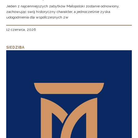
Jeden z najcenniejszych zabytków Małopolski zostanie odnowiony,
zachowując swój historyczny charakter, a jednocześnie zyska
udogodnienia dla współczesnych zw
12 czerwca, 2026
SIEDZIBA