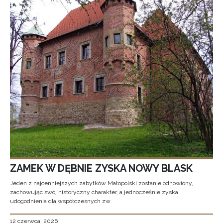
ZAMEK W DĘBNIE ZYSKA NOWY BLASK
Jeden z najcenniejszych zabytków Małopolski zostanie odnowiony,
zachowując swój historyczny charakter, a jednocześnie zyska
udogodnienia dla współczesnych zw
12 czerwca, 2026