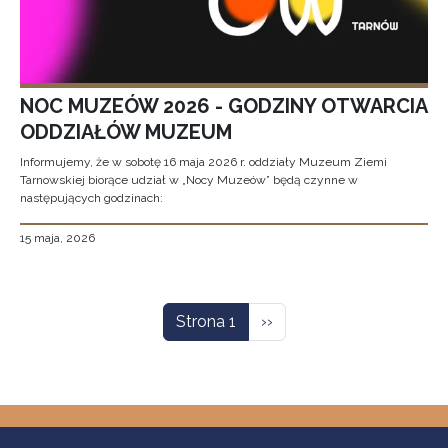
NOC MUZEÓW 2026 - GODZINY OTWARCIA
ODDZIAŁÓW MUZEUM
Informujemy, że w sobotę 16 maja 2026 r. oddziały Muzeum Ziemi
Tarnowskiej biorące udział w „Nocy Muzeów” będą czynne w
następujących godzinach:
15 maja, 2026
Stronicowanie
Następna strona
Strona 1
››