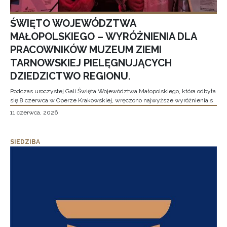
ŚWIĘTO WOJEWÓDZTWA
MAŁOPOLSKIEGO – WYRÓŻNIENIA DLA
PRACOWNIKÓW MUZEUM ZIEMI
TARNOWSKIEJ PIELĘGNUJĄCYCH
DZIEDZICTWO REGIONU.
Podczas uroczystej Gali Święta Województwa Małopolskiego, która odbyła
się 8 czerwca w Operze Krakowskiej, wręczono najwyższe wyróżnienia s
11 czerwca, 2026
SIEDZIBA