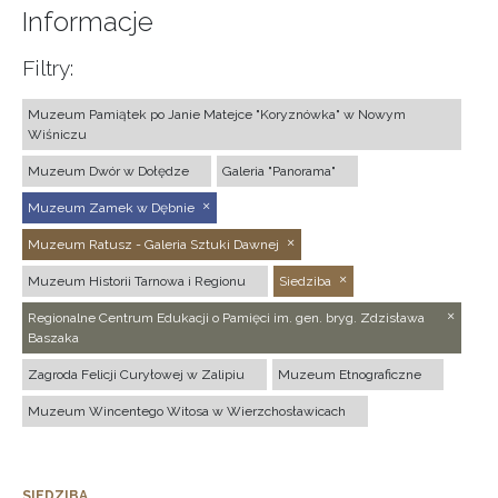
Informacje
Filtry:
Muzeum Pamiątek po Janie Matejce "Koryznówka" w Nowym
Wiśniczu
Muzeum Dwór w Dołędze
Galeria "Panorama"
Muzeum Zamek w Dębnie
Muzeum Ratusz - Galeria Sztuki Dawnej
Muzeum Historii Tarnowa i Regionu
Siedziba
Regionalne Centrum Edukacji o Pamięci im. gen. bryg. Zdzisława
Baszaka
Zagroda Felicji Curyłowej w Zalipiu
Muzeum Etnograficzne
Muzeum Wincentego Witosa w Wierzchosławicach
SIEDZIBA