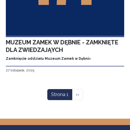
MUZEUM ZAMEK W DĘBNIE - ZAMKNIĘTE
DLA ZWIEDZAJĄYCH
Zamknięcie oddziału Muzeum Zamek w Dębni
e
27 listopada, 2025
Stronicowanie
Następna strona
Strona 1
››