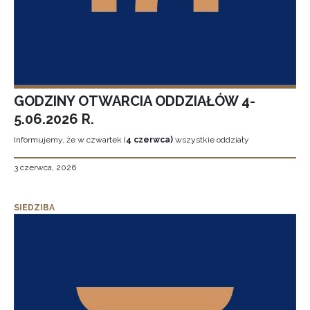
GODZINY OTWARCIA ODDZIAŁÓW 4-
5.06.2026 R.
Informujemy, że w czwartek (
4 czerwca)
wszystkie oddziały
3 czerwca, 2026
SIEDZIBA