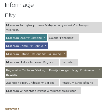
Informacje
Filtry:
Muzeum Pamiątek po Janie Matejce "Koryznówka" w Nowym
Wiśniczu
Muzeum Dwór w Dołędze
Galeria "Panorama"
Muzeum Zamek w Dębnie
Muzeum Ratusz - Galeria Sztuki Dawnej
Muzeum Historii Tarnowa i Regionu
Siedziba
Regionalne Centrum Edukacji o Pamięci im. gen. bryg. Zdzisława
Baszaka
Zagroda Felicji Curyłowej w Zalipiu
Muzeum Etnograficzne
Muzeum Wincentego Witosa w Wierzchosławicach
SIEDZIBA