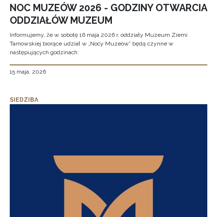
NOC MUZEÓW 2026 - GODZINY OTWARCIA
ODDZIAŁÓW MUZEUM
Informujemy, że w sobotę 16 maja 2026 r. oddziały Muzeum Ziemi
Tarnowskiej biorące udział w „Nocy Muzeów” będą czynne w
następujących godzinach:
15 maja, 2026
SIEDZIBA