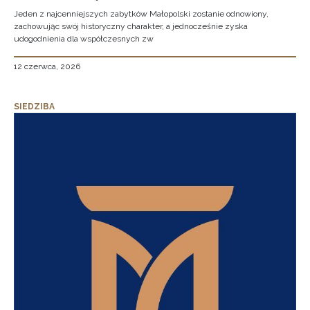
Jeden z najcenniejszych zabytków Małopolski zostanie odnowiony,
zachowując swój historyczny charakter, a jednocześnie zyska
udogodnienia dla współczesnych zw
12 czerwca, 2026
SIEDZIBA