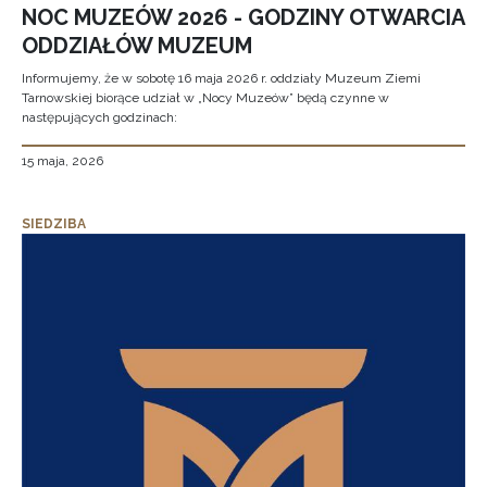
NOC MUZEÓW 2026 - GODZINY OTWARCIA
ODDZIAŁÓW MUZEUM
Informujemy, że w sobotę 16 maja 2026 r. oddziały Muzeum Ziemi
Tarnowskiej biorące udział w „Nocy Muzeów” będą czynne w
następujących godzinach:
15 maja, 2026
SIEDZIBA