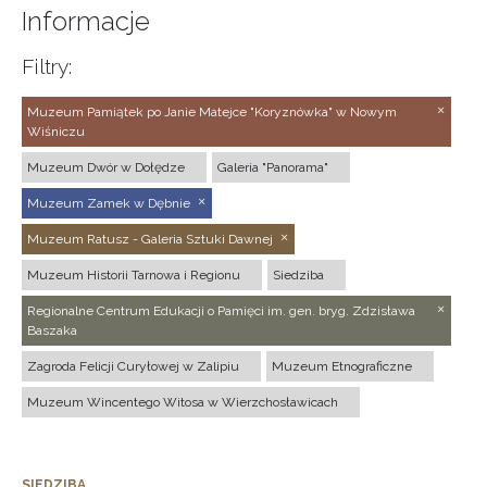
Informacje
Filtry:
Muzeum Pamiątek po Janie Matejce "Koryznówka" w Nowym
Wiśniczu
Muzeum Dwór w Dołędze
Galeria "Panorama"
Muzeum Zamek w Dębnie
Muzeum Ratusz - Galeria Sztuki Dawnej
Muzeum Historii Tarnowa i Regionu
Siedziba
Regionalne Centrum Edukacji o Pamięci im. gen. bryg. Zdzisława
Baszaka
Zagroda Felicji Curyłowej w Zalipiu
Muzeum Etnograficzne
Muzeum Wincentego Witosa w Wierzchosławicach
SIEDZIBA