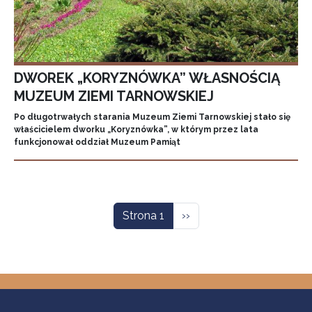
DWOREK „KORYZNÓWKA” WŁASNOŚCIĄ
MUZEUM ZIEMI TARNOWSKIEJ
Po długotrwałych starania Muzeum Ziemi Tarnowskiej stało się
właścicielem dworku „Koryznówka”, w którym przez lata
funkcjonował oddział Muzeum Pamiąt
Stronicowanie
Następna strona
Strona 1
››