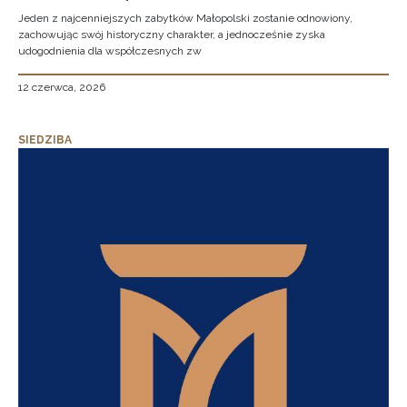
Jeden z najcenniejszych zabytków Małopolski zostanie odnowiony,
zachowując swój historyczny charakter, a jednocześnie zyska
udogodnienia dla współczesnych zw
12 czerwca, 2026
SIEDZIBA