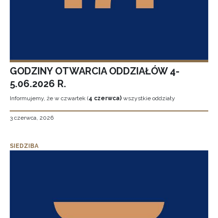
GODZINY OTWARCIA ODDZIAŁÓW 4-
5.06.2026 R.
Informujemy, że w czwartek (
4 czerwca)
wszystkie oddziały
3 czerwca, 2026
SIEDZIBA