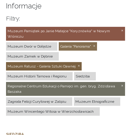
Informacje
Filtry:
Muzeum Pamiątek po Janie Matejce "Koryznówka" w Nowym
Wiśniczu
Muzeum Dwór w Dołędze
Galeria "Panorama"
Muzeum Zamek w Dębnie
Muzeum Ratusz - Galeria Sztuki Dawnej
Muzeum Historii Tarnowa i Regionu
Siedziba
Regionalne Centrum Edukacji o Pamięci im. gen. bryg. Zdzisława
Baszaka
Zagroda Felicji Curyłowej w Zalipiu
Muzeum Etnograficzne
Muzeum Wincentego Witosa w Wierzchosławicach
SIEDZIBA