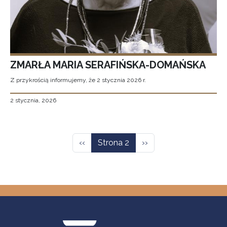
ZMARŁA MARIA SERAFIŃSKA-DOMAŃSKA
Z przykrością informujemy, że 2 stycznia 2026 r.
2 stycznia, 2026
Stronicowanie
Poprzednia strona
Następna strona
‹‹
Strona 2
››