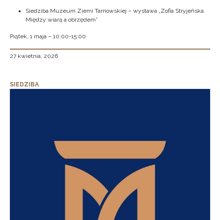
Siedziba Muzeum Ziemi Tarnowskiej – wystawa „Zofia Stryjeńska.
Między wiarą a obrzędem”
Piątek, 1 maja – 10:00-15:00
27 kwietnia, 2026
SIEDZIBA