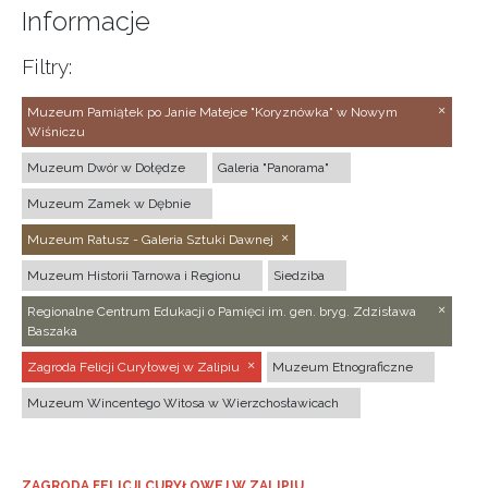
Informacje
Filtry:
Muzeum Pamiątek po Janie Matejce "Koryznówka" w Nowym
Wiśniczu
Muzeum Dwór w Dołędze
Galeria "Panorama"
Muzeum Zamek w Dębnie
Muzeum Ratusz - Galeria Sztuki Dawnej
Muzeum Historii Tarnowa i Regionu
Siedziba
Regionalne Centrum Edukacji o Pamięci im. gen. bryg. Zdzisława
Baszaka
Zagroda Felicji Curyłowej w Zalipiu
Muzeum Etnograficzne
Muzeum Wincentego Witosa w Wierzchosławicach
ZAGRODA FELICJI CURYŁOWEJ W ZALIPIU