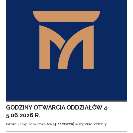
GODZINY OTWARCIA ODDZIAŁÓW 4-
5.06.2026 R.
Informujemy, że w czwartek (
4 czerwca)
wszystkie oddziały