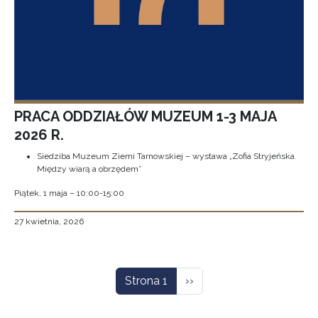
PRACA ODDZIAŁÓW MUZEUM 1-3 MAJA
2026 R.
Siedziba Muzeum Ziemi Tarnowskiej – wystawa „Zofia Stryjeńska.
Między wiarą a obrzędem”
Piątek, 1 maja – 10:00-15:00
27 kwietnia, 2026
Stronicowanie
Następna strona
Strona 1
››