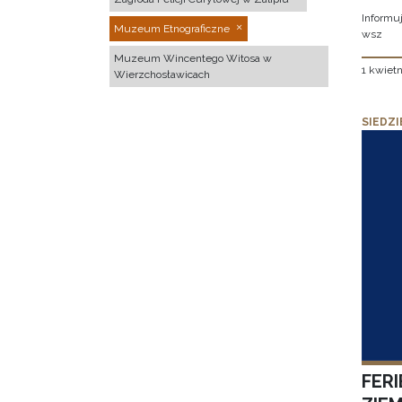
Informuj
Muzeum Etnograficzne
wsz
Muzeum Wincentego Witosa w
1 kwietn
Wierzchosławicach
SIEDZI
FER