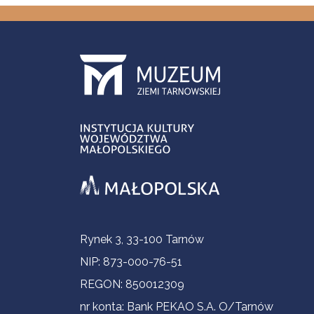
Informacje kontaktowe
Rynek 3, 33-100 Tarnów
NIP: 873-000-76-51
REGON: 850012309
nr konta: Bank PEKAO S.A. O/Tarnów