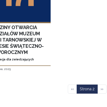
ZINY OTWARCIA
ZIAŁÓW MUZEUM
MI TARNOWSKIEJ W
ESIE ŚWIĄTECZNO-
OROCZNYM
acja dla zwiedzających
ia, 2025
icowanie
Poprzednia strona
Nas
‹‹
Strona 2
››