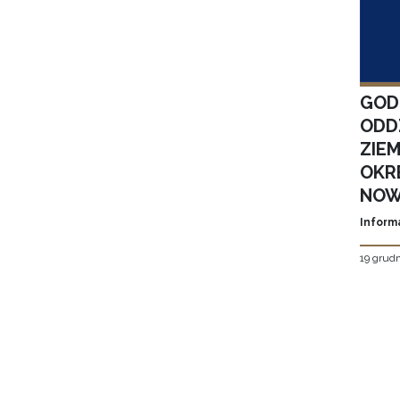
GOD
ODD
ZIE
OKR
NOW
Inform
19 grudn
Stron