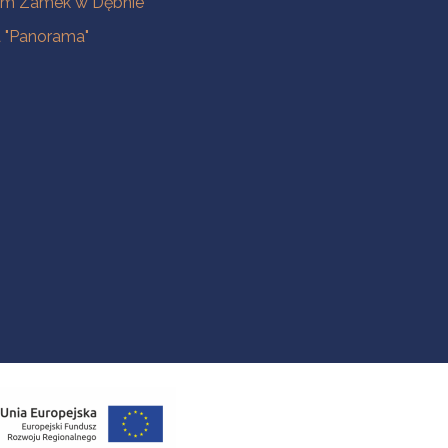
m Zamek w Dębnie
a "Panorama"