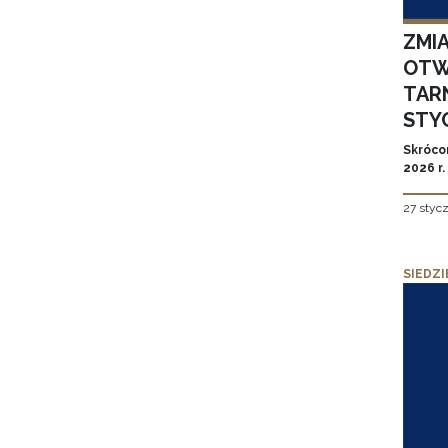
ZMI
OTW
TAR
STYC
Skróco
2026 r.
27 styc
SIEDZI