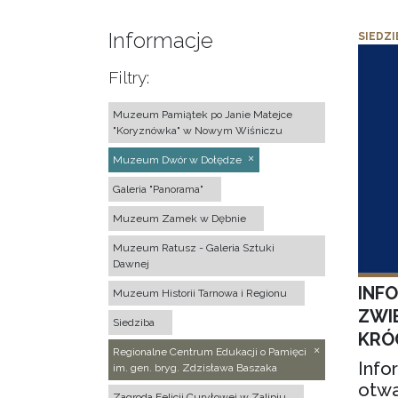
Informacje
SIEDZI
Filtry:
Muzeum Pamiątek po Janie Matejce
"Koryznówka" w Nowym Wiśniczu
Muzeum Dwór w Dołędze
Galeria "Panorama"
Muzeum Zamek w Dębnie
Muzeum Ratusz - Galeria Sztuki
Dawnej
INF
Muzeum Historii Tarnowa i Regionu
ZWI
Siedziba
KRÓ
Regionalne Centrum Edukacji o Pamięci
Info
im. gen. bryg. Zdzisława Baszaka
otwa
Zagroda Felicji Curyłowej w Zalipiu