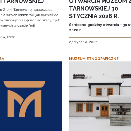
MI TARNOWSKIEJ
OTWARCIA MUZEUM Z
TARNOWSKIEJ 30
Ziemi Tarnowskiej zaprasza do
STYCZNIA 2026 R.
nia swoich oddziałów jak również do
 w zimowych zajęciach edukacyjnych
Skrócone godziny otwarcia – 30 s
wanych w czasie ferii.
2026 r.
znia, 2026
27 stycznia, 2026
BA
MUZEUM ETNOGRAFICZNE