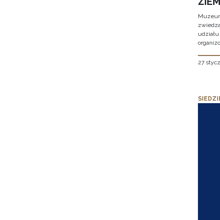
ZIE
Muzeum 
zwiedza
udziału
organizo
27 styc
SIEDZI