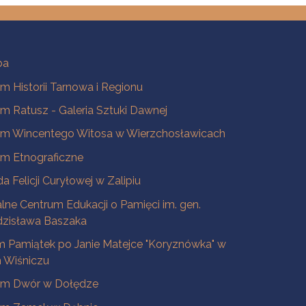
ba
 Historii Tarnowa i Regionu
 Ratusz - Galeria Sztuki Dawnej
m Wincentego Witosa w Wierzchosławicach
m Etnograficzne
a Felicji Curyłowej w Zalipiu
lne Centrum Edukacji o Pamięci im. gen.
dzisława Baszaka
 Pamiątek po Janie Matejce "Koryznówka" w
Wiśniczu
m Dwór w Dołędze