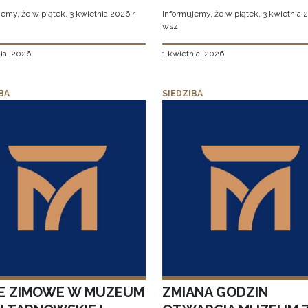
emy, że w piątek, 3 kwietnia 2026 r.,
Informujemy, że w piątek, 3 kwietnia 2
wsz
ia, 2026
1 kwietnia, 2026
BA
SIEDZIBA
IE ZIMOWE W MUZEUM
ZMIANA GODZIN