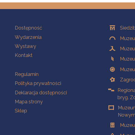
Na skróty
Oddziały
Dostępność
Siedzi
Wydarzenia
Muzeum
Wystawy
Muzeum
Kontakt
Muzeu
Muzeu
Na skróty
Regulamin
Zagrod
Polityka prywatności
Regiona
Deklaracja dostępności
bryg. Z
Mapa strony
Muzeum
Sklep
Nowym 
Muzeu