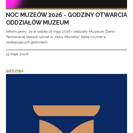
NOC MUZEÓW 2026 - GODZINY OTWARCIA
ODDZIAŁÓW MUZEUM
Informujemy, że w sobotę 16 maja 2026 r. oddziały Muzeum Ziemi
Tarnowskiej biorące udział w „Nocy Muzeów” będą czynne w
następujących godzinach:
15 maja, 2026
SIEDZIBA