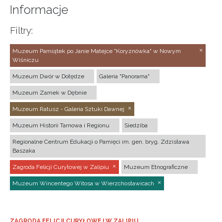
Informacje
Filtry:
Muzeum Pamiątek po Janie Matejce "Koryznówka" w Nowym
Wiśniczu
Muzeum Dwór w Dołędze
Galeria "Panorama"
Muzeum Zamek w Dębnie
Muzeum Ratusz - Galeria Sztuki Dawnej
Muzeum Historii Tarnowa i Regionu
Siedziba
Regionalne Centrum Edukacji o Pamięci im. gen. bryg. Zdzisława
Baszaka
Zagroda Felicji Curyłowej w Zalipiu
Muzeum Etnograficzne
Muzeum Wincentego Witosa w Wierzchosławicach
ZAGRODA FELICJI CURYŁOWEJ W ZALIPIU