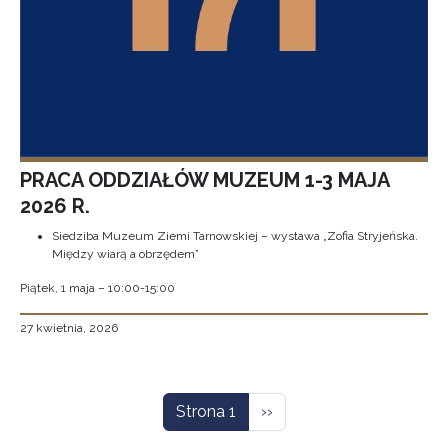
PRACA ODDZIAŁÓW MUZEUM 1-3 MAJA
2026 R.
Siedziba Muzeum Ziemi Tarnowskiej – wystawa „Zofia Stryjeńska.
Między wiarą a obrzędem”
Piątek, 1 maja – 10:00-15:00
27 kwietnia, 2026
Stronicowanie
Następna strona
Strona 1
››