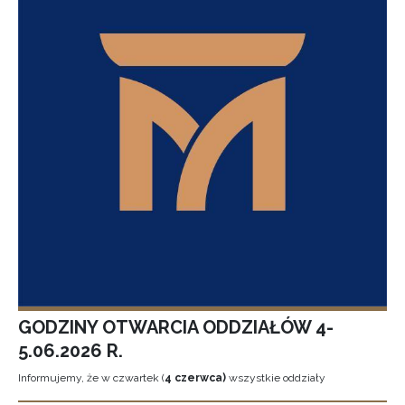
GODZINY OTWARCIA ODDZIAŁÓW 4-
5.06.2026 R.
Informujemy, że w czwartek (
4 czerwca)
wszystkie oddziały