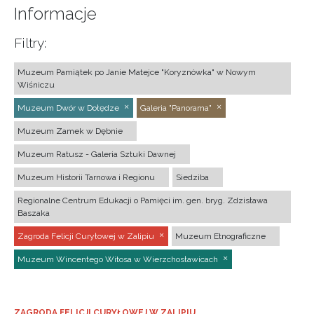
Informacje
Filtry:
Muzeum Pamiątek po Janie Matejce "Koryznówka" w Nowym
Wiśniczu
Muzeum Dwór w Dołędze
Galeria "Panorama"
Muzeum Zamek w Dębnie
Muzeum Ratusz - Galeria Sztuki Dawnej
Muzeum Historii Tarnowa i Regionu
Siedziba
Regionalne Centrum Edukacji o Pamięci im. gen. bryg. Zdzisława
Baszaka
Zagroda Felicji Curyłowej w Zalipiu
Muzeum Etnograficzne
Muzeum Wincentego Witosa w Wierzchosławicach
ZAGRODA FELICJI CURYŁOWEJ W ZALIPIU