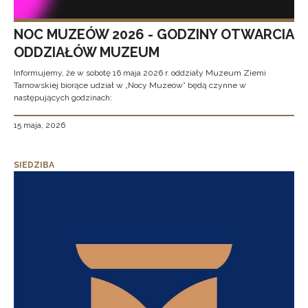
NOC MUZEÓW 2026 - GODZINY OTWARCIA
ODDZIAŁÓW MUZEUM
Informujemy, że w sobotę 16 maja 2026 r. oddziały Muzeum Ziemi
Tarnowskiej biorące udział w „Nocy Muzeów” będą czynne w
następujących godzinach:
15 maja, 2026
SIEDZIBA