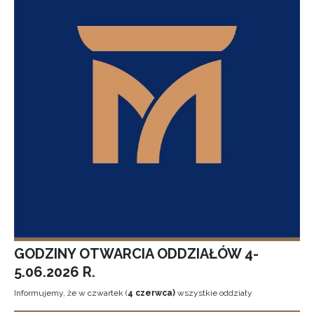
GODZINY OTWARCIA ODDZIAŁÓW 4-
5.06.2026 R.
Informujemy, że w czwartek (
4 czerwca)
wszystkie oddziały