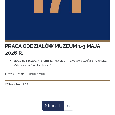
PRACA ODDZIAŁÓW MUZEUM 1-3 MAJA
2026 R.
Siedziba Muzeum Ziemi Tarnowskiej – wystawa „Zofia Stryjeńska.
Między wiarą a obrzędem”
Piątek, 1 maja – 10:00-15:00
27 kwietnia, 2026
Stronicowanie
Następna strona
Strona 1
››