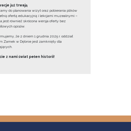
acje już trwają
amy do planowania wizyt oraz pobierania plików
ełną ofertą edukacyjną i lekcjami muzealnymi –
a jest również skrócona wersja oferty bez
łowych opisów.
ormujemy, że z dniem 1 grudnia 2025 r. oddział
 Zamek w Dębnie jest zamknięty dla
jących.
ie z nami świat pełen historii!