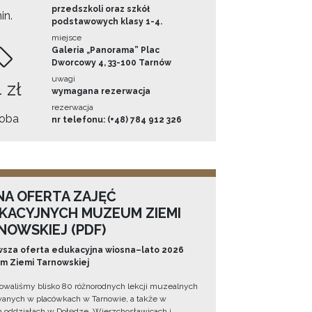
przedszkoli oraz szkół
in.
podstawowych klasy 1-4.
miejsce
Galeria „Panorama” Plac
Dworcowy 4, 33-100 Tarnów
uwagi
 zł
wymagana rezerwacja
rezerwacja
oba
nr telefonu: (+48) 784 912 326
NA OFERTA ZAJĘĆ
KACYJNYCH MUZEUM ZIEMI
NOWSKIEJ (PDF)
sza oferta edukacyjna wiosna–lato 2026
 Ziemi Tarnowskiej
owaliśmy blisko 80 różnorodnych lekcji muzealnych
wanych w placówkach w Tarnowie, a także w
 oddziałach w Dołędze, Wierzchosławicach i