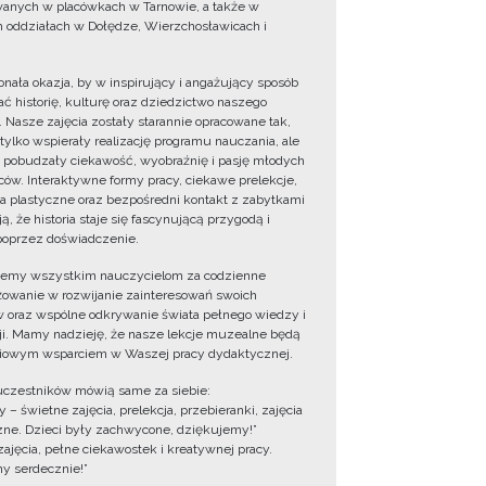
wanych w placówkach w Tarnowie, a także w
 oddziałach w Dołędze, Wierzchosławicach i
onała okazja, by w inspirujący i angażujący sposób
ć historię, kulturę oraz dziedzictwo naszego
. Nasze zajęcia zostały starannie opracowane tak,
 tylko wspierały realizację programu nauczania, ale
 pobudzały ciekawość, wyobraźnię i pasję młodych
ów. Interaktywne formy pracy, ciekawe prelekcje,
ia plastyczne oraz bezpośredni kontakt z zabytkami
ą, że historia staje się fascynującą przygodą i
oprzez doświadczenie.
jemy wszystkim nauczycielom za codzienne
owanie w rozwijanie zainteresowań swoich
 oraz wspólne odkrywanie świata pełnego wiedzy i
cji. Mamy nadzieję, że nasze lekcje muzealne będą
iowym wsparciem w Waszej pracy dydaktycznej.
uczestników mówią same za siebie:
 – świetne zajęcia, prelekcja, przebieranki, zajęcia
zne. Dzieci były zachwycone, dziękujemy!”
zajęcia, pełne ciekawostek i kreatywnej pracy.
y serdecznie!”