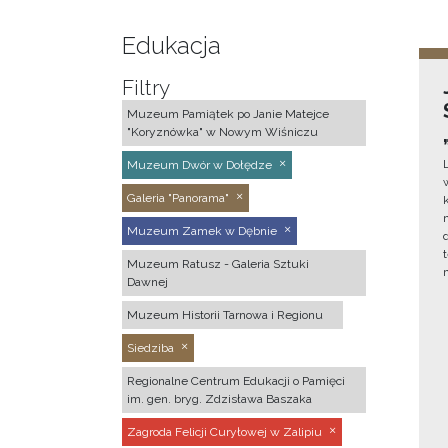
Edukacja
Filtry
Muzeum Pamiątek po Janie Matejce
"Koryznówka" w Nowym Wiśniczu
Muzeum Dwór w Dołędze
Galeria "Panorama"
Muzeum Zamek w Dębnie
Muzeum Ratusz - Galeria Sztuki
Dawnej
Muzeum Historii Tarnowa i Regionu
Siedziba
Regionalne Centrum Edukacji o Pamięci
im. gen. bryg. Zdzisława Baszaka
Zagroda Felicji Curyłowej w Zalipiu