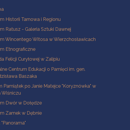
ba
 Historii Tarnowa i Regionu
 Ratusz - Galeria Sztuki Dawnej
m Wincentego Witosa w Wierzchosławicach
m Etnograficzne
a Felicji Curyłowej w Zalipiu
lne Centrum Edukacji o Pamięci im. gen.
dzisława Baszaka
 Pamiątek po Janie Matejce "Koryznówka" w
Wiśniczu
m Dwór w Dołędze
m Zamek w Dębnie
a "Panorama"