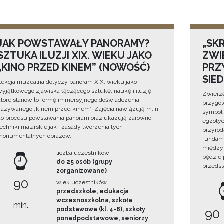
JAK POWSTAWAŁY PANORAMY?
„SKR
SZTUKA ILUZJI XIX. WIEKU JAKO
ZWI
„KINO PRZED KINEM” (NOWOŚĆ)
PRZ
SIE
Lekcja muzealna dotyczy panoram XIX. wieku jako
wyjątkowego zjawiska łączącego sztukę, naukę i iluzję,
Zwierzę
które stanowiło formę immersyjnego doświadczenia
przygo
nazywanego „kinem przed kinem”. Zajęcia nawiązują m.in.
symboli
do procesu powstawania panoram oraz ukazują zarówno
egzotyc
techniki malarskie jak i zasady tworzenia tych
przyrod
monumentalnych obrazów.
fundame
między 
liczba uczestników
będzie
do 25 osób (grupy
przedst
zorganizowane)
90
wiek uczestników
przedszkole, edukacja
wczesnoszkolna, szkoła
min.
podstawowa (kl. 4-8), szkoły
90
ponadpodstawowe, seniorzy