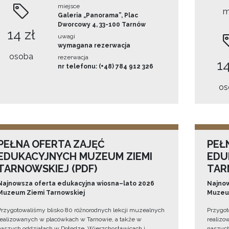
miejsce
m
Galeria „Panorama”, Plac
Dworcowy 4, 33-100 Tarnów
14 zł
uwagi
wymagana rezerwacja
osoba
rezerwacja
14
nr telefonu: (+48) 784 912 326
os
PEŁNA OFERTA ZAJĘĆ
PEŁ
EDUKACYJNYCH MUZEUM ZIEMI
EDU
TARNOWSKIEJ (PDF)
TAR
Najnowsza oferta edukacyjna wiosna–lato 2026
Najnow
Muzeum Ziemi Tarnowskiej
Muzeum
Przygotowaliśmy blisko 80 różnorodnych lekcji muzealnych
Przygot
realizowanych w placówkach w Tarnowie, a także w
realizo
naszych oddziałach w Dołędze, Wierzchosławicach i
naszych