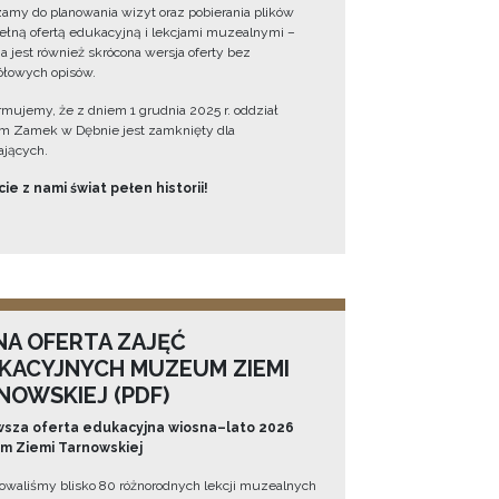
amy do planowania wizyt oraz pobierania plików
ełną ofertą edukacyjną i lekcjami muzealnymi –
a jest również skrócona wersja oferty bez
łowych opisów.
ormujemy, że z dniem 1 grudnia 2025 r. oddział
 Zamek w Dębnie jest zamknięty dla
jących.
ie z nami świat pełen historii!
NA OFERTA ZAJĘĆ
KACYJNYCH MUZEUM ZIEMI
NOWSKIEJ (PDF)
sza oferta edukacyjna wiosna–lato 2026
 Ziemi Tarnowskiej
owaliśmy blisko 80 różnorodnych lekcji muzealnych