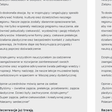
Zalipiu.
Zalipiu.
To doskonała okazja, by w inspirujący i angażujący sposób
To dosk
odkrywać historię, kulturę oraz dziedzictwo naszego
odkrywa
regionu. Nasze zajęcia zostały starannie opracowane tak,
regionu
aby nie tylko wspierały realizację programu nauczania, ale
aby nie
również pobudzały ciekawość, wyobraźnię i pasję młodych
również
odkrywców. Interaktywne formy pracy, ciekawe prelekcje,
odkrywc
działania plastyczne oraz bezpośredni kontakt z zabytkami
działan
sprawiają, że historia staje się fascynującą przygodą i
sprawiaj
nauką poprzez doświadczenie.
nauką p
Dziękujemy wszystkim nauczycielom za codzienne
Dzięku
zaangażowanie w rozwijanie zainteresowań swoich
zaangaż
uczniów oraz wspólne odkrywanie świata pełnego wiedzy i
uczniów
inspiracji. Mamy nadzieję, że nasze lekcje muzealne będą
inspira
wartościowym wsparciem w Waszej pracy dydaktycznej.
wartośc
Opinie uczestników mówią same za siebie:
Opinie 
„Byliśmy – świetne zajęcia, prelekcja, przebieranki, zajęcia
„Byliśmy
plastyczne. Dzieci były zachwycone, dziękujemy!”
plastyc
„Super zajęcia, pełne ciekawostek i kreatywnej pracy.
„Super 
Polecamy serdecznie!”
Polecam
Rezerwacje już trwają
Rezerw