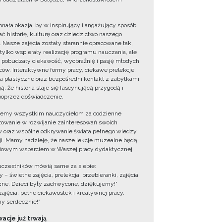
onała okazja, by w inspirujący i angażujący sposób
ć historię, kulturę oraz dziedzictwo naszego
. Nasze zajęcia zostały starannie opracowane tak,
 tylko wspierały realizację programu nauczania, ale
 pobudzały ciekawość, wyobraźnię i pasję młodych
ów. Interaktywne formy pracy, ciekawe prelekcje,
ia plastyczne oraz bezpośredni kontakt z zabytkami
ą, że historia staje się fascynującą przygodą i
oprzez doświadczenie.
jemy wszystkim nauczycielom za codzienne
owanie w rozwijanie zainteresowań swoich
 oraz wspólne odkrywanie świata pełnego wiedzy i
cji. Mamy nadzieję, że nasze lekcje muzealne będą
iowym wsparciem w Waszej pracy dydaktycznej.
uczestników mówią same za siebie:
 – świetne zajęcia, prelekcja, przebieranki, zajęcia
zne. Dzieci były zachwycone, dziękujemy!”
zajęcia, pełne ciekawostek i kreatywnej pracy.
y serdecznie!”
acje już trwają