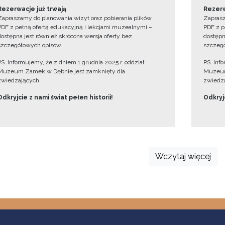
Rezerwacje już trwają
Rezerw
Zapraszamy do planowania wizyt oraz pobierania plików
Zaprasz
PDF z pełną ofertą edukacyjną i lekcjami muzealnymi –
PDF z p
dostępna jest również skrócona wersja oferty bez
dostępn
szczegółowych opisów.
szczegó
PS. Informujemy, że z dniem 1 grudnia 2025 r. oddział
PS. Inf
Muzeum Zamek w Dębnie jest zamknięty dla
Muzeum
zwiedzających.
zwiedza
Odkryjcie z nami świat pełen historii!
Odkryjc
Wczytaj więcej