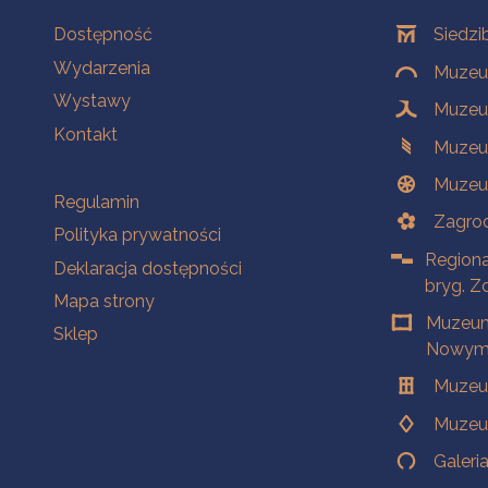
Na skróty
Oddziały
Dostępność
Siedzi
Wydarzenia
Muzeum
Wystawy
Muzeum
Kontakt
Muzeu
Muzeu
Na skróty
Regulamin
Zagrod
Polityka prywatności
Regiona
Deklaracja dostępności
bryg. Z
Mapa strony
Muzeum
Sklep
Nowym 
Muzeu
Muzeu
Galeri