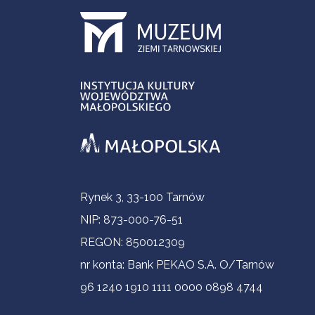
Informacje kontaktowe
Rynek 3, 33-100 Tarnów
NIP: 873-000-76-51
REGON: 850012309
nr konta: Bank PEKAO S.A. O/Tarnów
96 1240 1910 1111 0000 0898 4744