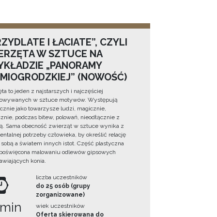
ZYDLATE I ŁACIATE”, CZYLI
ERZĘTA W SZTUCE NA
YKŁADZIE „PANORAMY
DMIOGRODZKIEJ” (NOWOŚĆ)
ta to jeden z najstarszych i najczęściej
towywanych w sztuce motywów. Występują
cznie jako towarzysze ludzi, magicznie,
znie, podczas bitew, polowań, nieodłącznie z
ą. Sama obecność zwierząt w sztuce wynika z
ntalnej potrzeby człowieka, by określić relację
sobą a światem innych istot. Część plastyczna
 poświęcona malowaniu odlewów gipsowych
awiających konia.
liczba uczestników
do 25 osób (grupy
zorganizowane)
 min
wiek uczestników
Oferta skierowana do