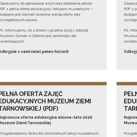
Zapraszamy do planowania wizyt oraz pobierania plików
Zaprasz
PDF z pełną ofertą edukacyjną i lekcjami muzealnymi –
PDF z p
dostępna jest również skrócona wersja oferty bez
dostępn
szczegółowych opisów.
szczegó
PS. Informujemy, że z dniem 1 grudnia 2025 r. oddział
PS. Inf
Muzeum Zamek w Dębnie jest zamknięty dla
Muzeum
zwiedzających.
zwiedza
Odkryjcie z nami świat pełen historii!
Odkryjc
PEŁNA OFERTA ZAJĘĆ
PEŁ
EDUKACYJNYCH MUZEUM ZIEMI
EDU
TARNOWSKIEJ (PDF)
TAR
Najnowsza oferta edukacyjna wiosna–lato 2026
Najnow
Muzeum Ziemi Tarnowskiej
Muzeum
Przygotowaliśmy blisko 80 różnorodnych lekcji muzealnych
Przygot