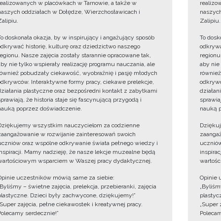
realizowanych w placówkach w Tarnowie, a także w
realizo
naszych oddziałach w Dołędze, Wierzchosławicach i
naszych
Zalipiu.
Zalipiu.
To doskonała okazja, by w inspirujący i angażujący sposób
To dosk
odkrywać historię, kulturę oraz dziedzictwo naszego
odkrywa
regionu. Nasze zajęcia zostały starannie opracowane tak,
regionu
aby nie tylko wspierały realizację programu nauczania, ale
aby nie
również pobudzały ciekawość, wyobraźnię i pasję młodych
również
odkrywców. Interaktywne formy pracy, ciekawe prelekcje,
odkrywc
działania plastyczne oraz bezpośredni kontakt z zabytkami
działan
sprawiają, że historia staje się fascynującą przygodą i
sprawiaj
nauką poprzez doświadczenie.
nauką p
Dziękujemy wszystkim nauczycielom za codzienne
Dzięku
zaangażowanie w rozwijanie zainteresowań swoich
zaangaż
uczniów oraz wspólne odkrywanie świata pełnego wiedzy i
uczniów
inspiracji. Mamy nadzieję, że nasze lekcje muzealne będą
inspira
wartościowym wsparciem w Waszej pracy dydaktycznej.
wartośc
Opinie uczestników mówią same za siebie:
Opinie 
„Byliśmy – świetne zajęcia, prelekcja, przebieranki, zajęcia
„Byliśmy
plastyczne. Dzieci były zachwycone, dziękujemy!”
plastyc
„Super zajęcia, pełne ciekawostek i kreatywnej pracy.
„Super 
Polecamy serdecznie!”
Polecam