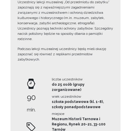
Uczestnicy lekcji muzealnej „Od przedmiotu do zabytku”
zapoznają się z najważniejszymi zagadnieniami
związanymi z muzealnictwem i ochroną dziedzictwa
kulturowego i historycznego (m.in. muzeum, zabytek,
konserwacja, zabytki archeologiczne, etnografia).
Uczestnicy poznają techniki ochrony zabytków. Szczególny
nacisk położony będzie na sposoby dbania o pamiątki
rodzinne.
Podczas lekcji muzealnej uczestnicy będą mieli okazję
zapoznać się również z replikami przedmiotów
zabytkowych.
liczba uczestników
do 25 osób (grupy
zorganizowane)
90
wiek uczestników
szkoła podstawowa (kl. 1-8),
szkoły ponadpodstawowe
min.
miejsce
Muzeum Historii Tarnowa i
Regionu, Rynek 20-21, 33-100
Tarnów