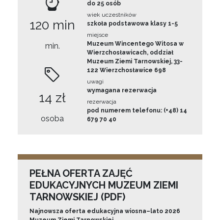
do 25 osób
wiek uczestników
120 min
szkoła podstawowa klasy 1-5
miejsce
Muzeum Wincentego Witosa w
min.
Wierzchosławicach, oddział
Muzeum Ziemi Tarnowskiej, 33-
122 Wierzchosławice 698
uwagi
wymagana rezerwacja
14 zł
rezerwacja
pod numerem telefonu: (+48) 14
osoba
679 70 40
PEŁNA OFERTA ZAJĘĆ
EDUKACYJNYCH MUZEUM ZIEMI
TARNOWSKIEJ (PDF)
Najnowsza oferta edukacyjna wiosna–lato 2026