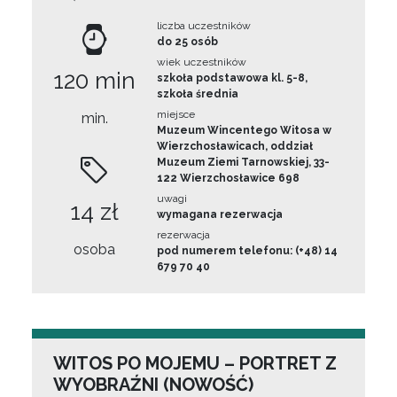
liczba uczestników
do 25 osób
wiek uczestników
120 min
szkoła podstawowa kl. 5-8,
szkoła średnia
miejsce
min.
Muzeum Wincentego Witosa w
Wierzchosławicach, oddział
Muzeum Ziemi Tarnowskiej, 33-
122 Wierzchosławice 698
uwagi
14 zł
wymagana rezerwacja
rezerwacja
osoba
pod numerem telefonu: (+48) 14
679 70 40
WITOS PO MOJEMU – PORTRET Z
WYOBRAŹNI (NOWOŚĆ)