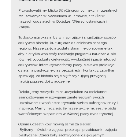
Muzeum Ziemi Tarnowskiej
Przygotowaliśmy blisko 80 różnorodnych lekcji muzealnych
realizowanych w placówkach w Tarnowie, a także w
naszych oddziałach w Dołędze, Wierzchosławicach i
Zalipiu.
To doskonała okazja, by w inspirujący i angażujący sposób
odkrywać historię, kulturę oraz dziedzictwo naszego
regionu. Nasze zajęcia zostały starannie opracowane tak,
aby nie tylko wspierały realizację programu nauczania, ale
również pobudzały ciekawość, wyobraźnię i pasję młodych
odkrywców. Interaktywne formy pracy, ciekawe prelekcje,
działania plastyczne oraz bezpośredni kontakt z zabytkami
sprawiają, że historia staje się fascynującą przygodą i
nauką poprzez doświadczenie.
Dziękujemy wszystkim nauczycielom za codzienne
zaangażowanie w rozwijanie zainteresowań swoich
uczniów oraz wspólne odkrywanie świata pełnego wiedzy i
inspiracji. Mamy nadzieję, że nasze lekcje muzealne będą
wartościowym wsparciem w Waszej pracy dydaktycznej.
Opinie uczestników mówią same za siebie:
„Byliśmy – świetne zajęcia, prelekcja, przebieranki, zajęcia
plastyczne. Dzieci były zachwycone, dziękujemy!”