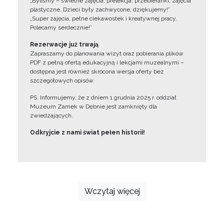
„Byliśmy – świetne zajęcia, prelekcja, przebieranki, zajęcia
plastyczne. Dzieci były zachwycone, dziękujemy!”
„Super zajęcia, pełne ciekawostek i kreatywnej pracy.
Polecamy serdecznie!”
Rezerwacje już trwają
Zapraszamy do planowania wizyt oraz pobierania plików
PDF z pełną ofertą edukacyjną i lekcjami muzealnymi –
dostępna jest również skrócona wersja oferty bez
szczegółowych opisów.
PS. Informujemy, że z dniem 1 grudnia 2025 r. oddział
Muzeum Zamek w Dębnie jest zamknięty dla
zwiedzających.
Odkryjcie z nami świat pełen historii!
Wczytaj więcej