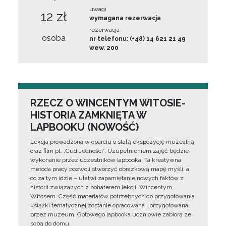
uwagi
12 zł
wymagana rezerwacja
rezerwacja
osoba
nr telefonu: (+48) 14 621 21 49
wew. 200
RZECZ O WINCENTYM WITOSIE-
HISTORIA ZAMKNIĘTA W
LAPBOOKU (NOWOŚĆ)
Lekcja prowadzona w oparciu o stałą ekspozycję muzealną
oraz film pt. „Cud Jedności”. Uzupełnieniem zajęć będzie
wykonanie przez uczestników lapbooka. Ta kreatywna
metoda pracy pozwoli stworzyć obrazkową mapę myśli, a
co za tym idzie – ułatwi zapamiętanie nowych faktów z
historii związanych z bohaterem lekcji, Wincentym
Witosem. Część materiałów potrzebnych do przygotowania
książki tematycznej zostanie opracowana i przygotowana
przez muzeum. Gotowego lapbooka uczniowie zabiorą ze
sobą do domu.