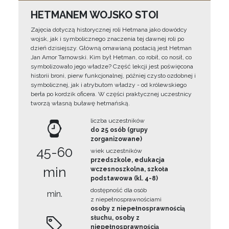
HETMANEM WOJSKO STOI
Zajęcia dotyczą historycznej roli Hetmana jako dowódcy
wojsk, jak i symbolicznego znaczenia tej dawnej roli po
dzień dzisiejszy. Główną omawianą postacią jest Hetman
Jan Amor Tarnowski. Kim był Hetman, co robił, co nosił, co
symbolizowało jego władze? Część lekcji jest poświęcona
historii broni, pierw funkcjonalnej, później czysto ozdobnej i
symbolicznej, jak i atrybutom władzy - od królewskiego
berła po kordzik oficera. W części praktycznej uczestnicy
tworzą własną buławę hetmańską.
liczba uczestników
do 25 osób (grupy
zorganizowane)
45-60
wiek uczestników
przedszkole, edukacja
min
wczesnoszkolna, szkoła
podstawowa (kl. 4-8)
dostępność dla osób
min.
z niepełnosprawnościami
osoby z niepełnosprawnością
słuchu, osoby z
niepełnosprawnością