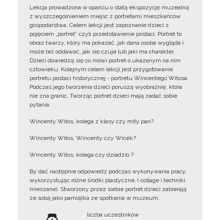
Lekcja prowadzona w oparciu o stałą ekspozycję muzealną
z wyszczególnieniem miejsc z portretami mieszkańców
gospodarstwa. Celem lekcji jest zapoznanie dzieci z
pojęciem „portret” czyli przedstawienie postaci. Portret to
obraz twarzy, który ma pokazać, jak dana osoba wygląda i
może też oddawać, jak się czuje lub jaki ma charakter.
Dzieci dowiedzą się co mówi portret o ukazanym na nim
człowieku. Kolejnym celem lekcji jest przygotowanie
portretu postaci historycznej - portretu Wincentego Witosa.
Podczas jego tworzenia dzieci poruszą wyobraźnię, która
nie zna granic. Tworząc portret dzieci mają zadać sobie
pytania:
Wincenty Witos, kolega z klasy czy miły pan?
Wincenty Witos, Wincenty czy Wicek?
Wincenty Witos, kolega czy dziadzio ?
By dać następnie odpowiedz podczas wykonywania pracy,
wykorzystując różne środki plastyczne, ( collage i techniki
mieszane). Stworzony przez siebie portret dzieci zabierają
ze sobą jako pamiątka ze spotkania w muzeum.
liczba uczestników