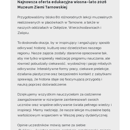
Najnowsza oferta edukacyjna wiosna–lato 2026
Muzeum Ziemi Tarnowskiej
Przygotowaliśmy blisko 80 różnorodnych lekcji muzealnych
realizowanych w placówkach w Tarnowie, a także w
naszych oddziałach w Dołędze, Wierzchosławicach i
Zalipiu.
To doskonała okazja, by w inspirujący i angażujący sposób
odkrywać historię, kulturę oraz dziedzictwo naszego
regionu. Nasze zajęcia zostały starannie opracowane tak,
aby nie tylko wspierały realizację programu nauczania, ale
również pobudzały ciekawość, wyobraźnię i pasję młodych
odkrywców. Interaktywne formy pracy, ciekawe prelekcje,
działania plastyczne oraz bezpośredni kontakt z zabytkami
sprawiają, że historia staje się fascynującą przygodą i
nauką poprzez doświadczenie.
Dziękujemy wszystkim nauczycielom za codzienne
zaangażowanie w rozwijanie zainteresowań swoich
uczniów oraz wspólne odkrywanie świata pełnego wiedzy i
inspiracji. Mamy nadzieję, że nasze lekcje muzealne będą
wartościowym wsparciem w Waszej pracy dydaktycznej.
Opinie uczestników mówią same za siebie: