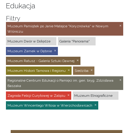
Edukacja
Filtry
Muzeum Pamiątek po Janie Matejce "Koryznówka" w Nowym
Wiśniczu
Muzeum Dwór w Dołędze
Galeria "Panorama"
Muzeum Zamek w Dębnie
Muzeum Ratusz - Galeria Sztuki Dawnej
Muzeum Historii Tarnowa i Regionu
Siedziba
Regionalne Centrum Edukacji o Pamięci im. gen. bryg. Zdzisława
Baszaka
Zagroda Felicji Curyłowej w Zalipiu
Muzeum Etnograficzne
Muzeum Wincentego Witosa w Wierzchosławicach