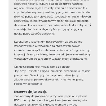
odkrywać historię, kulturę oraz dziedzictwo naszego
regionu. Nasze zajęcia zostały starannie opracowane tak,
aby nie tylko wspierały realizację programu nauczania, ale
również pobudzały ciekawość, wyobraźnię i pasję młodych
odkrywców. Interaktywne formy pracy, ciekawe prelekcje,
działania plastyczne oraz bezpośredni kontakt z zabytkami
sprawiają, że historia staje się fascynującą przygodą i
nauką poprzez doświadczenie.
Dziękujemy wszystkim nauczycielom za codzienne
zaangażowanie w rozwijanie zainteresowań swoich
uczniów oraz wspólne odkrywanie świata pełnego wiedzy i
inspiracji. Mamy nadzieję, że nasze lekcje muzealne będą
wartościowym wsparciem w Waszej pracy dydaktycznej.
Opinie uczestników mówią same za siebie:
„Byliśmy – świetne zajęcia, prelekcja, przebieranki, zajęcia
plastyczne. Dzieci były zachwycone, dziękujemy!”
„Super zajęcia, pełne ciekawostek i kreatywnej pracy.
Polecamy serdecznie!”
Rezerwacje już trwają
Zapraszamy do planowania wizyt oraz pobierania plików
PDF z pełną ofertą edukacyjną i lekcjami muzealnymi –
dostępna jest również skrócona wersja oferty bez