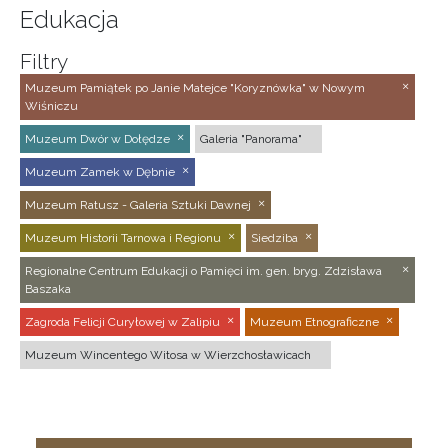
Edukacja
Filtry
Muzeum Pamiątek po Janie Matejce "Koryznówka" w Nowym
Wiśniczu
Muzeum Dwór w Dołędze
Galeria "Panorama"
Muzeum Zamek w Dębnie
Muzeum Ratusz - Galeria Sztuki Dawnej
Muzeum Historii Tarnowa i Regionu
Siedziba
Regionalne Centrum Edukacji o Pamięci im. gen. bryg. Zdzisława
Baszaka
Zagroda Felicji Curyłowej w Zalipiu
Muzeum Etnograficzne
Muzeum Wincentego Witosa w Wierzchosławicach