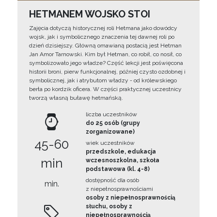
HETMANEM WOJSKO STOI
Zajęcia dotyczą historycznej roli Hetmana jako dowódcy
wojsk, jak i symbolicznego znaczenia tej dawnej roli po
dzień dzisiejszy. Główną omawianą postacią jest Hetman
Jan Amor Tarnowski. Kim był Hetman, co robił, co nosił, co
symbolizowało jego władze? Część lekcji jest poświęcona
historii broni, pierw funkcjonalnej, później czysto ozdobnej i
symbolicznej, jak i atrybutom władzy - od królewskiego
berła po kordzik oficera. W części praktycznej uczestnicy
tworzą własną buławę hetmańską.
liczba uczestników
do 25 osób (grupy
zorganizowane)
45-60
wiek uczestników
przedszkole, edukacja
min
wczesnoszkolna, szkoła
podstawowa (kl. 4-8)
dostępność dla osób
min.
z niepełnosprawnościami
osoby z niepełnosprawnością
słuchu, osoby z
niepełnosprawnością