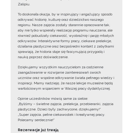
Zalipiu.
To doskonała okazja, by w inspirujący i angażujący sposób
odkrywać historię, kulturę oraz dziedzictwo naszego
regionu. Nasze zajęcia zostały starannie opracowane tak,
aby nie tylko wspierały realizację programu nauczania, ale
również pobudzały ciekawość, wyobraźnię i pasję młodych
odkrywców. Interaktywne formy pracy, ciekawe prelekcje,
działania plastyczne oraz bezpośredni kontakt z zabytkami
sprawiają, że historia staje się fascynującą przygodą i
nauką poprzez doświadczenie.
Dziękujemy wszystkim nauczycielom za codzienne
zaangażowanie w rozwijanie zainteresowań swoich
uczniów oraz wspólne odkrywanie świata pełnego wiedzy i
inspiracji. Mamy nadzieję, że nasze lekcje muzealne będą
wartościowym wsparciem w Waszej pracy dydaktycznej.
Opinie uczestników mówią same za siebie:
„Byliśmy – świetne zajęcia, prelekcja, przebieranki, zajęcia
plastyczne. Dzieci były zachwycone, dziękujemy!”
„Super zajęcia, pełne ciekawostek i kreatywnej pracy.
Polecamy serdecznie!”
Rezerwacje już trwają