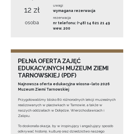
uwagi
12 zł
wymagana rezerwacja
rezerwacja
osoba
nr telefonu: (+48) 14 621 21 49
wew. 200
PEŁNA OFERTA ZAJĘĆ
EDUKACYJNYCH MUZEUM ZIEMI
TARNOWSKIEJ (PDF)
Najnowsza oferta edukacyjna wiosna–lato 2026
Muzeum Ziemi Tarnowskiej
Przygotowaliśmy blisko 80 różnorodnych lekcji muzealnych
realizowanych w placówkach w Tarnowie, a także w
naszych oddziałach w Dołędze, Wierzchosławicach i
Zalipiu.
To doskonała okazja, by w inspirujący i angażujący sposób
odkrywać historię, kulturę oraz dziedzictwo naszego