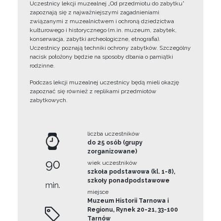
Uczestnicy lekcji muzealnej „Od przedmiotu do zabytku”
zapoznają się z najważniejszymi zagadnieniami
związanymi z muzealnictwem i ochroną dziedzictwa
kulturowego i historycznego (m.in. muzeum, zabytek,
konserwacja, zabytki archeologiczne, etnografia).
Uczestnicy poznają techniki ochrony zabytków. Szczególny
nacisk położony będzie na sposoby dbania o pamiątki
rodzinne.
Podczas lekcji muzealnej uczestnicy będą mieli okazję
zapoznać się również z replikami przedmiotów
zabytkowych.
liczba uczestników
do 25 osób (grupy
zorganizowane)
90
wiek uczestników
szkoła podstawowa (kl. 1-8),
szkoły ponadpodstawowe
min.
miejsce
Muzeum Historii Tarnowa i
Regionu, Rynek 20-21, 33-100
Tarnów