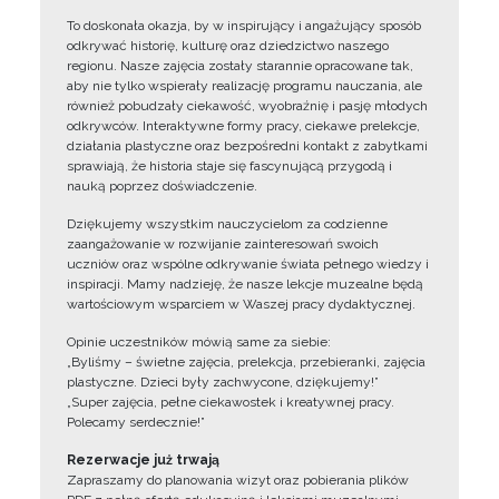
To doskonała okazja, by w inspirujący i angażujący sposób
odkrywać historię, kulturę oraz dziedzictwo naszego
regionu. Nasze zajęcia zostały starannie opracowane tak,
aby nie tylko wspierały realizację programu nauczania, ale
również pobudzały ciekawość, wyobraźnię i pasję młodych
odkrywców. Interaktywne formy pracy, ciekawe prelekcje,
działania plastyczne oraz bezpośredni kontakt z zabytkami
sprawiają, że historia staje się fascynującą przygodą i
nauką poprzez doświadczenie.
Dziękujemy wszystkim nauczycielom za codzienne
zaangażowanie w rozwijanie zainteresowań swoich
uczniów oraz wspólne odkrywanie świata pełnego wiedzy i
inspiracji. Mamy nadzieję, że nasze lekcje muzealne będą
wartościowym wsparciem w Waszej pracy dydaktycznej.
Opinie uczestników mówią same za siebie:
„Byliśmy – świetne zajęcia, prelekcja, przebieranki, zajęcia
plastyczne. Dzieci były zachwycone, dziękujemy!”
„Super zajęcia, pełne ciekawostek i kreatywnej pracy.
Polecamy serdecznie!”
Rezerwacje już trwają
Zapraszamy do planowania wizyt oraz pobierania plików