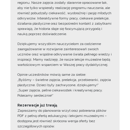
regionu. Nasze zajęcia zostały starannie opracowane tak,
aby nie tylko wspierały realizację programu nauczania, ale
również pobudzały ciekawość, wyobraźnię i pasję młodych
odkrywców. Interaktywne formy pracy, ciekawe prelekcje,
działania plastyczne oraz bezpośredni kontakt z zabytkami
sprawiają, że historia staje się fascynującą przygodą i
nauką poprzez doświadczenie.
Dziękujemy wszystkim nauczycielom za codzienne
zaangażowanie w rozwijanie zainteresowań swoich
uczniów oraz wspólne odkrywanie świata pełnego wiedzy i
inspiracji. Mamy nadzieję, że nasze lekcje muzealne będą
wartościowym wsparciem w Waszej pracy dydaktycznej.
Opinie uczestników mówią same za siebie:
„Byliśmy – świetne zajęcia, prelekcja, przebieranki, zajęcia
plastyczne. Dzieci były zachwycone, dziękujemy!”
„Super zajęcia, pełne ciekawostek i kreatywnej pracy.
Polecamy serdecznie!”
Rezerwacje już trwają
Zapraszamy do planowania wizyt oraz pobierania plików
PDF z pełną ofertą edukacyjną i lekcjami muzealnymi –
dostępna jest również skrócona wersja oferty bez
szczegółowych opisów.