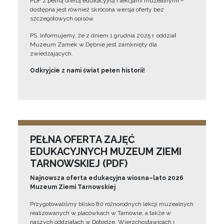
PDF z pełną ofertą edukacyjną i lekcjami muzealnymi –
dostępna jest również skrócona wersja oferty bez
szczegółowych opisów.
PS. Informujemy, że z dniem 1 grudnia 2025 r. oddział
Muzeum Zamek w Dębnie jest zamknięty dla
zwiedzających.
Odkryjcie z nami świat pełen historii!
PEŁNA OFERTA ZAJĘĆ
EDUKACYJNYCH MUZEUM ZIEMI
TARNOWSKIEJ (PDF)
Najnowsza oferta edukacyjna wiosna–lato 2026
Muzeum Ziemi Tarnowskiej
Przygotowaliśmy blisko 80 różnorodnych lekcji muzealnych
realizowanych w placówkach w Tarnowie, a także w
naszych oddziałach w Dołędze, Wierzchosławicach i