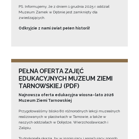
PS. Informujemy, że z dniem 1 grudnia 2025 r. oddział
Muzeum Zamek w Dębnie jest zamknięty dla
zwiedzających.
Odkryjcie z nami świat pełen historii!
PEŁNA OFERTA ZAJĘĆ
EDUKACYJNYCH MUZEUM ZIEMI
TARNOWSKIEJ (PDF)
Najnowsza oferta edukacyjna wiosna–lato 2026
Muzeum Ziemi Tarnowskiej
Przygotowaliśmy blisko 80 różnorodnych lekcji muzealnych
realizowanych w placówkach w Tarnowie, a także w
naszych oddziałach w Dołędze, Wierzchosławicach i
Zalipiu.
To doskonała okazja, by w inspirujący i angażujący sposób