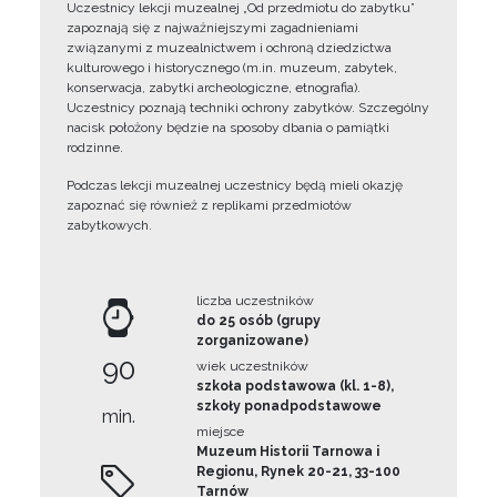
Uczestnicy lekcji muzealnej „Od przedmiotu do zabytku”
zapoznają się z najważniejszymi zagadnieniami
związanymi z muzealnictwem i ochroną dziedzictwa
kulturowego i historycznego (m.in. muzeum, zabytek,
konserwacja, zabytki archeologiczne, etnografia).
Uczestnicy poznają techniki ochrony zabytków. Szczególny
nacisk położony będzie na sposoby dbania o pamiątki
rodzinne.
Podczas lekcji muzealnej uczestnicy będą mieli okazję
zapoznać się również z replikami przedmiotów
zabytkowych.
liczba uczestników
do 25 osób (grupy
zorganizowane)
90
wiek uczestników
szkoła podstawowa (kl. 1-8),
szkoły ponadpodstawowe
min.
miejsce
Muzeum Historii Tarnowa i
Regionu, Rynek 20-21, 33-100
Tarnów