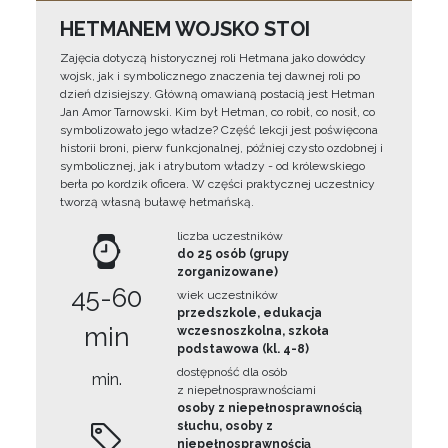
HETMANEM WOJSKO STOI
Zajęcia dotyczą historycznej roli Hetmana jako dowódcy
wojsk, jak i symbolicznego znaczenia tej dawnej roli po
dzień dzisiejszy. Główną omawianą postacią jest Hetman
Jan Amor Tarnowski. Kim był Hetman, co robił, co nosił, co
symbolizowało jego władze? Część lekcji jest poświęcona
historii broni, pierw funkcjonalnej, później czysto ozdobnej i
symbolicznej, jak i atrybutom władzy - od królewskiego
berła po kordzik oficera. W części praktycznej uczestnicy
tworzą własną buławę hetmańską.
liczba uczestników
do 25 osób (grupy
zorganizowane)
45-60
wiek uczestników
przedszkole, edukacja
min
wczesnoszkolna, szkoła
podstawowa (kl. 4-8)
dostępność dla osób
min.
z niepełnosprawnościami
osoby z niepełnosprawnością
słuchu, osoby z
niepełnosprawnością