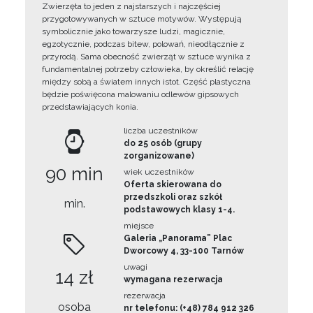
Zwierzęta to jeden z najstarszych i najczęściej
przygotowywanych w sztuce motywów. Występują
symbolicznie jako towarzysze ludzi, magicznie,
egzotycznie, podczas bitew, polowań, nieodłącznie z
przyrodą. Sama obecność zwierząt w sztuce wynika z
fundamentalnej potrzeby człowieka, by określić relację
między sobą a światem innych istot. Część plastyczna
będzie poświęcona malowaniu odlewów gipsowych
przedstawiających konia.
liczba uczestników
do 25 osób (grupy
zorganizowane)
90 min
wiek uczestników
Oferta skierowana do
przedszkoli oraz szkół
min.
podstawowych klasy 1-4.
miejsce
Galeria „Panorama” Plac
Dworcowy 4, 33-100 Tarnów
uwagi
14 zł
wymagana rezerwacja
rezerwacja
osoba
nr telefonu: (+48) 784 912 326