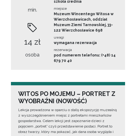
szkoła średnia
miejsce
min.
Muzeum Wincentego Witosa w
Wierzchosławicach, oddział
Muzeum Ziemi Tarnowskiej, 33-
122 Wierzchosławice 698
uwagi
14 zł
wymagana rezerwacja
rezerwacja
osoba
pod numerem telefonu: (+48) 14
679 70 40
WITOS PO MOJEMU – PORTRET Z
WYOBRAŹNI (NOWOŚĆ)
Lekcja prowadzona w oparciu o stałą ekspozycję muzealną
z wyszczególnieniem miejsc z portretami mieszkańców
gospodarstwa. Celem lekcji jest zapoznanie dzieci z
pojęciem „portret” czyli przedstawienie postaci. Portret to
obraz twarzy, który ma pokazać, jak dana osoba wygląda i