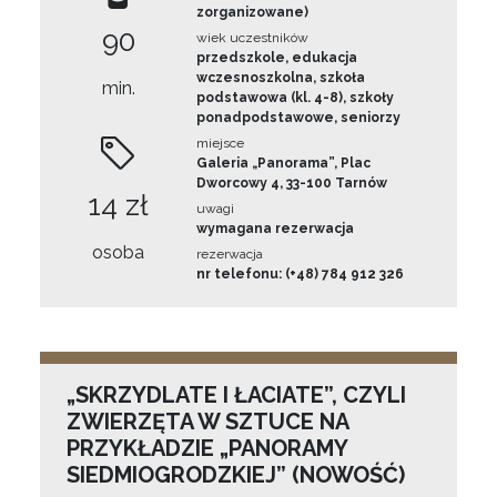
zorganizowane)
90
wiek uczestników
przedszkole, edukacja
wczesnoszkolna, szkoła
min.
podstawowa (kl. 4-8), szkoły
ponadpodstawowe, seniorzy
miejsce
Galeria „Panorama”, Plac
Dworcowy 4, 33-100 Tarnów
14 zł
uwagi
wymagana rezerwacja
osoba
rezerwacja
nr telefonu: (+48) 784 912 326
„SKRZYDLATE I ŁACIATE”, CZYLI
ZWIERZĘTA W SZTUCE NA
PRZYKŁADZIE „PANORAMY
SIEDMIOGRODZKIEJ” (NOWOŚĆ)