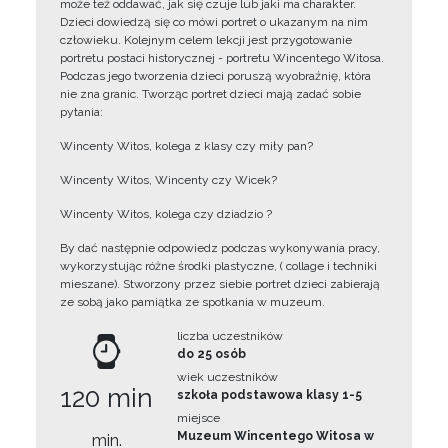
może też oddawać, jak się czuje lub jaki ma charakter.
Dzieci dowiedzą się co mówi portret o ukazanym na nim
człowieku. Kolejnym celem lekcji jest przygotowanie
portretu postaci historycznej - portretu Wincentego Witosa.
Podczas jego tworzenia dzieci poruszą wyobraźnię, która
nie zna granic. Tworząc portret dzieci mają zadać sobie
pytania:
Wincenty Witos, kolega z klasy czy miły pan?
Wincenty Witos, Wincenty czy Wicek?
Wincenty Witos, kolega czy dziadzio ?
By dać następnie odpowiedz podczas wykonywania pracy,
wykorzystując różne środki plastyczne, ( collage i techniki
mieszane). Stworzony przez siebie portret dzieci zabierają
ze sobą jako pamiątka ze spotkania w muzeum.
liczba uczestników
do 25 osób
wiek uczestników
120 min
szkoła podstawowa klasy 1-5
miejsce
Muzeum Wincentego Witosa w
min.