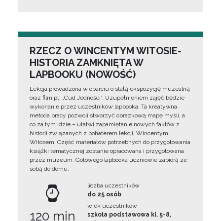
RZECZ O WINCENTYM WITOSIE-
HISTORIA ZAMKNIĘTA W
LAPBOOKU (NOWOŚĆ)
Lekcja prowadzona w oparciu o stałą ekspozycję muzealną
oraz film pt. „Cud Jedności”. Uzupełnieniem zajęć będzie
wykonanie przez uczestników lapbooka. Ta kreatywna
metoda pracy pozwoli stworzyć obrazkową mapę myśli, a
co za tym idzie – ułatwi zapamiętanie nowych faktów z
historii związanych z bohaterem lekcji, Wincentym
Witosem. Część materiałów potrzebnych do przygotowania
książki tematycznej zostanie opracowana i przygotowana
przez muzeum. Gotowego lapbooka uczniowie zabiorą ze
sobą do domu.
liczba uczestników
do 25 osób
wiek uczestników
120 min
szkoła podstawowa kl. 5-8,