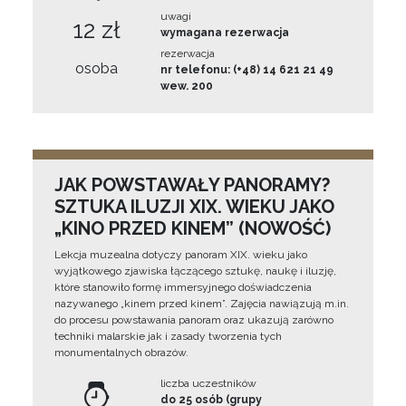
uwagi
12 zł
wymagana rezerwacja
rezerwacja
osoba
nr telefonu: (+48) 14 621 21 49
wew. 200
JAK POWSTAWAŁY PANORAMY?
SZTUKA ILUZJI XIX. WIEKU JAKO
„KINO PRZED KINEM” (NOWOŚĆ)
Lekcja muzealna dotyczy panoram XIX. wieku jako
wyjątkowego zjawiska łączącego sztukę, naukę i iluzję,
które stanowiło formę immersyjnego doświadczenia
nazywanego „kinem przed kinem”. Zajęcia nawiązują m.in.
do procesu powstawania panoram oraz ukazują zarówno
techniki malarskie jak i zasady tworzenia tych
monumentalnych obrazów.
liczba uczestników
do 25 osób (grupy