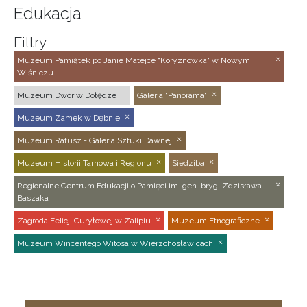
Edukacja
Filtry
Muzeum Pamiątek po Janie Matejce "Koryznówka" w Nowym
Wiśniczu
Muzeum Dwór w Dołędze
Galeria "Panorama"
Muzeum Zamek w Dębnie
Muzeum Ratusz - Galeria Sztuki Dawnej
Muzeum Historii Tarnowa i Regionu
Siedziba
Regionalne Centrum Edukacji o Pamięci im. gen. bryg. Zdzisława
Baszaka
Zagroda Felicji Curyłowej w Zalipiu
Muzeum Etnograficzne
Muzeum Wincentego Witosa w Wierzchosławicach