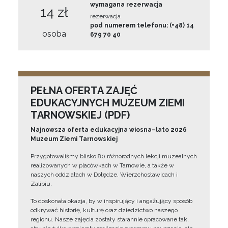
wymagana rezerwacja
14 zł
rezerwacja
pod numerem telefonu: (+48) 14
osoba
679 70 40
PEŁNA OFERTA ZAJĘĆ
EDUKACYJNYCH MUZEUM ZIEMI
TARNOWSKIEJ (PDF)
Najnowsza oferta edukacyjna wiosna–lato 2026
Muzeum Ziemi Tarnowskiej
Przygotowaliśmy blisko 80 różnorodnych lekcji muzealnych
realizowanych w placówkach w Tarnowie, a także w
naszych oddziałach w Dołędze, Wierzchosławicach i
Zalipiu.
To doskonała okazja, by w inspirujący i angażujący sposób
odkrywać historię, kulturę oraz dziedzictwo naszego
regionu. Nasze zajęcia zostały starannie opracowane tak,