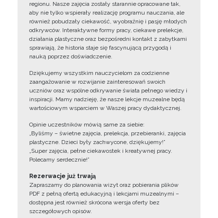
regionu. Nasze zajęcia zostały starannie opracowane tak,
aby nie tylko wspierały realizację programu nauczania, ale
również pobudzały ciekawość, wyobraźnię i pasję młodych
odkrywców. Interaktywne formy pracy, ciekawe prelekcje,
działania plastyczne oraz bezpośredni kontakt z zabytkami
sprawiają, że historia staje się fascynującą przygodą i
nauką poprzez doświadczenie.
Dziękujemy wszystkim nauczycielom za codzienne
zaangażowanie w rozwijanie zainteresowań swoich
uczniów oraz wspólne odkrywanie świata pełnego wiedzy i
inspiracji. Mamy nadzieję, że nasze lekcje muzealne będą
wartościowym wsparciem w Waszej pracy dydaktycznej.
Opinie uczestników mówią same za siebie:
„Byliśmy – świetne zajęcia, prelekcja, przebieranki, zajęcia
plastyczne. Dzieci były zachwycone, dziękujemy!”
„Super zajęcia, pełne ciekawostek i kreatywnej pracy.
Polecamy serdecznie!”
Rezerwacje już trwają
Zapraszamy do planowania wizyt oraz pobierania plików
PDF z pełną ofertą edukacyjną i lekcjami muzealnymi –
dostępna jest również skrócona wersja oferty bez
szczegółowych opisów.