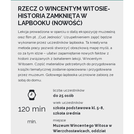
RZECZ O WINCENTYM WITOSIE-
HISTORIA ZAMKNIĘTA W
LAPBOOKU (NOWOŚĆ)
Lekcja prowadzona w oparciu o stałą ekspozycję muzealną
oraz film pt. „Cud Jedności”. Uzupełnieniem zajęć będzie
wykonanie przez uczestników lapbooka. Ta kreatywna
metoda pracy pozwoli stworzyć obrazkową mapę myśli, a
co za tym idzie – ułatwi zapamiętanie nowych faktów z
historii związanych z bohaterem lekcji, Wincentym
Witosem. Część materiałów potrzebnych do przygotowania
książki tematycznej zostanie opracowana i przygotowana
przez muzeum. Gotowego lapbooka uczniowie zabiorą ze
sobą do domu.
liczba uczestników
do 25 osób
wiek uczestników
120 min
szkoła podstawowa kl. 5-8,
szkoła średnia
miejsce
min.
Muzeum Wincentego Witosa w
Wierzchosławicach, oddział