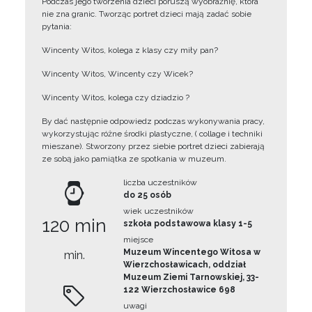
Podczas jego tworzenia dzieci poruszą wyobraźnię, która
nie zna granic. Tworząc portret dzieci mają zadać sobie
pytania:
Wincenty Witos, kolega z klasy czy miły pan?
Wincenty Witos, Wincenty czy Wicek?
Wincenty Witos, kolega czy dziadzio ?
By dać następnie odpowiedz podczas wykonywania pracy,
wykorzystując różne środki plastyczne, ( collage i techniki
mieszane). Stworzony przez siebie portret dzieci zabierają
ze sobą jako pamiątka ze spotkania w muzeum.
liczba uczestników
do 25 osób
wiek uczestników
120 min
szkoła podstawowa klasy 1-5
miejsce
Muzeum Wincentego Witosa w
min.
Wierzchosławicach, oddział
Muzeum Ziemi Tarnowskiej, 33-
122 Wierzchosławice 698
uwagi