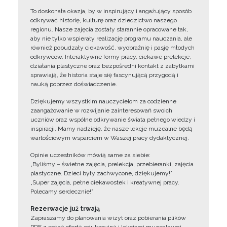
To doskonała okazja, by w inspirujący i angażujący sposób
odkrywać historię, kulturę oraz dziedzictwo naszego
regionu. Nasze zajęcia zostały starannie opracowane tak,
aby nie tylko wspierały realizację programu nauczania, ale
również pobudzały ciekawość, wyobraźnię i pasję młodych
odkrywców. Interaktywne formy pracy, ciekawe prelekcje,
działania plastyczne oraz bezpośredni kontakt z zabytkami
sprawiają, że historia staje się fascynującą przygodą i
nauką poprzez doświadczenie.
Dziękujemy wszystkim nauczycielom za codzienne
zaangażowanie w rozwijanie zainteresowań swoich
uczniów oraz wspólne odkrywanie świata pełnego wiedzy i
inspiracji. Mamy nadzieję, że nasze lekcje muzealne będą
wartościowym wsparciem w Waszej pracy dydaktycznej.
Opinie uczestników mówią same za siebie:
„Byliśmy – świetne zajęcia, prelekcja, przebieranki, zajęcia
plastyczne. Dzieci były zachwycone, dziękujemy!”
„Super zajęcia, pełne ciekawostek i kreatywnej pracy.
Polecamy serdecznie!”
Rezerwacje już trwają
Zapraszamy do planowania wizyt oraz pobierania plików