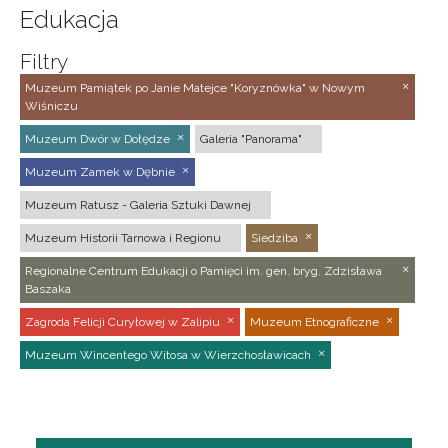
Edukacja
Filtry
Muzeum Pamiątek po Janie Matejce "Koryznówka" w Nowym
Wiśniczu
Muzeum Dwór w Dołędze
Galeria "Panorama"
Muzeum Zamek w Dębnie
Muzeum Ratusz - Galeria Sztuki Dawnej
Muzeum Historii Tarnowa i Regionu
Siedziba
Regionalne Centrum Edukacji o Pamięci im. gen. bryg. Zdzisława
Baszaka
Zagroda Felicji Curyłowej w Zalipiu
Muzeum Etnograficzne
Muzeum Wincentego Witosa w Wierzchosławicach