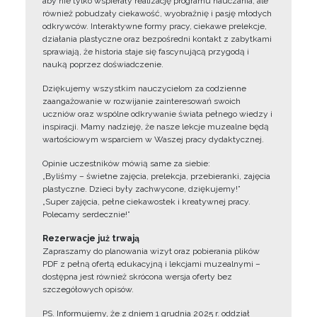
aby nie tylko wspierały realizację programu nauczania, ale
również pobudzały ciekawość, wyobraźnię i pasję młodych
odkrywców. Interaktywne formy pracy, ciekawe prelekcje,
działania plastyczne oraz bezpośredni kontakt z zabytkami
sprawiają, że historia staje się fascynującą przygodą i
nauką poprzez doświadczenie.
Dziękujemy wszystkim nauczycielom za codzienne
zaangażowanie w rozwijanie zainteresowań swoich
uczniów oraz wspólne odkrywanie świata pełnego wiedzy i
inspiracji. Mamy nadzieję, że nasze lekcje muzealne będą
wartościowym wsparciem w Waszej pracy dydaktycznej.
Opinie uczestników mówią same za siebie:
„Byliśmy – świetne zajęcia, prelekcja, przebieranki, zajęcia
plastyczne. Dzieci były zachwycone, dziękujemy!”
„Super zajęcia, pełne ciekawostek i kreatywnej pracy.
Polecamy serdecznie!”
Rezerwacje już trwają
Zapraszamy do planowania wizyt oraz pobierania plików
PDF z pełną ofertą edukacyjną i lekcjami muzealnymi –
dostępna jest również skrócona wersja oferty bez
szczegółowych opisów.
PS. Informujemy, że z dniem 1 grudnia 2025 r. oddział