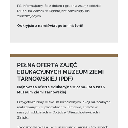
PS. Informujemy, że z dniem 1 grudnia 2025 r. oddział
Muzeum Zamek w Dębnie jest zamknięty dla
zwiedzających.
Odkryjcie z nami świat pełen historii!
PEŁNA OFERTA ZAJĘĆ
EDUKACYJNYCH MUZEUM ZIEMI
TARNOWSKIEJ (PDF)
Najnowsza oferta edukacyjna wiosna–lato 2026
Muzeum Ziemi Tarnowskiej
Przygotowaliśmy blisko 80 różnorodnych lekcji muzealnych
realizowanych w placówkach w Tarnowie, a także w
naszych oddziałach w Dołędze, Wierzchosławicach i
Zalipiu.
To doskonała okazja, by w inspirujący i angażujący sposób