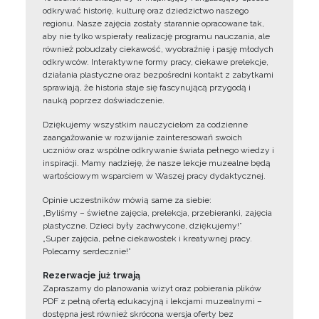
odkrywać historię, kulturę oraz dziedzictwo naszego
regionu. Nasze zajęcia zostały starannie opracowane tak,
aby nie tylko wspierały realizację programu nauczania, ale
również pobudzały ciekawość, wyobraźnię i pasję młodych
odkrywców. Interaktywne formy pracy, ciekawe prelekcje,
działania plastyczne oraz bezpośredni kontakt z zabytkami
sprawiają, że historia staje się fascynującą przygodą i
nauką poprzez doświadczenie.
Dziękujemy wszystkim nauczycielom za codzienne
zaangażowanie w rozwijanie zainteresowań swoich
uczniów oraz wspólne odkrywanie świata pełnego wiedzy i
inspiracji. Mamy nadzieję, że nasze lekcje muzealne będą
wartościowym wsparciem w Waszej pracy dydaktycznej.
Opinie uczestników mówią same za siebie:
„Byliśmy – świetne zajęcia, prelekcja, przebieranki, zajęcia
plastyczne. Dzieci były zachwycone, dziękujemy!”
„Super zajęcia, pełne ciekawostek i kreatywnej pracy.
Polecamy serdecznie!”
Rezerwacje już trwają
Zapraszamy do planowania wizyt oraz pobierania plików
PDF z pełną ofertą edukacyjną i lekcjami muzealnymi –
dostępna jest również skrócona wersja oferty bez