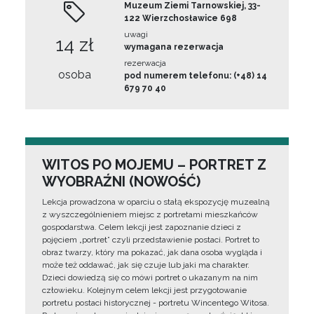
Muzeum Ziemi Tarnowskiej, 33-
122 Wierzchosławice 698
uwagi
14 zł
wymagana rezerwacja
rezerwacja
osoba
pod numerem telefonu: (+48) 14
679 70 40
WITOS PO MOJEMU – PORTRET Z
WYOBRAŹNI (NOWOŚĆ)
Lekcja prowadzona w oparciu o stałą ekspozycję muzealną
z wyszczególnieniem miejsc z portretami mieszkańców
gospodarstwa. Celem lekcji jest zapoznanie dzieci z
pojęciem „portret” czyli przedstawienie postaci. Portret to
obraz twarzy, który ma pokazać, jak dana osoba wygląda i
może też oddawać, jak się czuje lub jaki ma charakter.
Dzieci dowiedzą się co mówi portret o ukazanym na nim
człowieku. Kolejnym celem lekcji jest przygotowanie
portretu postaci historycznej - portretu Wincentego Witosa.