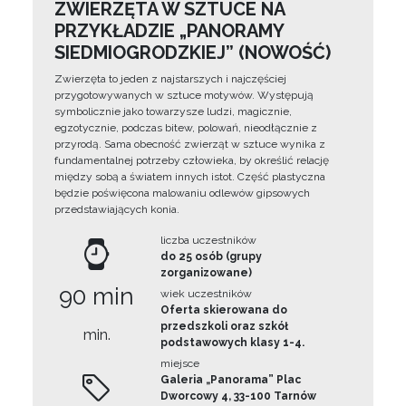
ZWIERZĘTA W SZTUCE NA
PRZYKŁADZIE „PANORAMY
SIEDMIOGRODZKIEJ” (NOWOŚĆ)
Zwierzęta to jeden z najstarszych i najczęściej
przygotowywanych w sztuce motywów. Występują
symbolicznie jako towarzysze ludzi, magicznie,
egzotycznie, podczas bitew, polowań, nieodłącznie z
przyrodą. Sama obecność zwierząt w sztuce wynika z
fundamentalnej potrzeby człowieka, by określić relację
między sobą a światem innych istot. Część plastyczna
będzie poświęcona malowaniu odlewów gipsowych
przedstawiających konia.
liczba uczestników
do 25 osób (grupy
zorganizowane)
90 min
wiek uczestników
Oferta skierowana do
przedszkoli oraz szkół
min.
podstawowych klasy 1-4.
miejsce
Galeria „Panorama” Plac
Dworcowy 4, 33-100 Tarnów