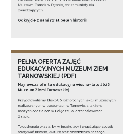
Muzeum Zamek w Dębnie jest zamknięty dla
zwiedzających.
Odkryjcie z nami świat pełen historii!
PEŁNA OFERTA ZAJĘĆ
EDUKACYJNYCH MUZEUM ZIEMI
TARNOWSKIEJ (PDF)
Najnowsza oferta edukacyjna wiosna–lato 2026
Muzeum Ziemi Tarnowskiej
Przygotowaliśmy blisko 80 różnorodnych lekcji muzealnych
realizowanych w placówkach w Tarnowie, a także w
naszych oddziałach w Dołędze, Wierzchosławicach i
Zalipiu.
To doskonała okazja, by w inspirujący i angażujący sposób
odkrywać historię, kulturę oraz dziedzictwo naszego