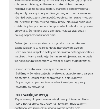
To doskonała okazja, by w inspirujący i angażujący sposób
odkrywać historię, kulturę oraz dziedzictwo naszego
regionu. Nasze zajęcia zostały starannie opracowane tak,
aby nie tylko wspierały realizację programu nauczania, ale
również pobudzały ciekawość, wyobraźnię i pasję młodych
odkrywców. Interaktywne formy pracy, ciekawe prelekcje,
działania plastyczne oraz bezpośredni kontakt z zabytkami
sprawiają, że historia staje się fascynującą przygodą i
nauką poprzez doświadczenie.
Dziękujemy wszystkim nauczycielom za codzienne
zaangażowanie w rozwijanie zainteresowań swoich
uczniów oraz wspólne odkrywanie świata pełnego wiedzy i
inspiracji. Mamy nadzieję, że nasze lekcje muzealne będą
wartościowym wsparciem w Waszej pracy dydaktycznej.
Opinie uczestników mówią same za siebie:
„Byliśmy – świetne zajęcia, prelekcja, przebieranki, zajęcia
plastyczne. Dzieci były zachwycone, dziękujemy!”
„Super zajęcia, pełne ciekawostek i kreatywnej pracy.
Polecamy serdecznie!”
Rezerwacje już trwają
Zapraszamy do planowania wizyt oraz pobierania plików
PDF z pełną ofertą edukacyjną i lekcjami muzealnymi –
dostępna jest również skrócona wersja oferty bez