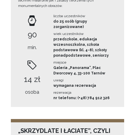
techniki malarskie jak i zasady tworzenia tych
monumentalnych obrazów.
liczba uczestników
do 25 osób (grupy
zorganizowane)
90
wiek uczestników
przedszkole, edukacja
wczesnoszkolna, szkoła
min.
podstawowa (kl. 4-8), szkoły
ponadpodstawowe, seniorzy
miejsce
Galeria „Panorama”, Plac
Dworcowy 4, 33-100 Tarnów
14 zł
uwagi
wymagana rezerwacja
osoba
rezerwacja
nr telefonu: (+48) 784 912 326
„SKRZYDLATE I ŁACIATE”, CZYLI