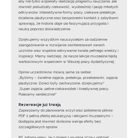
aby nie tylko wspierały realizację programu nauczania, ale
również pobudzały ciekawość, wyobraźnię i pasję młodych
odkrywców. Interaktywne formy pracy, ciekawe prelekcje,
działania plastyczne oraz bezpośredni kontakt z zabytkami
sprawiają, że historia staje się fascynującą przygodą i
nauką poprzez doświadczenie.
Dziękujemy wszystkim nauczycielom za codzienne
zaangażowanie w rozwijanie zainteresowań swoich
uczniów oraz wspólne odkrywanie świata pełnego wiedzy i
inspiracji. Mamy nadzieję, że nasze lekcje muzealne będą
wartościowym wsparciem w Waszej pracy dydaktycznej.
Opinie uczestników mówią same za siebie:
„Byliśmy – świetne zajęcia, prelekcja, przebieranki, zajęcia
plastyczne. Dzieci były zachwycone, dziękujemy!”
„Super zajęcia, pełne ciekawostek i kreatywnej pracy.
Polecamy serdecznie!”
Rezerwacje już trwają
Zapraszamy do planowania wizyt oraz pobierania plików
PDF z pełną ofertą edukacyjną i lekcjami muzealnymi –
dostępna jest również skrócona wersja oferty bez
szczegółowych opisów.
PS. Informujemy, że z dniem 1 grudnia 2025 r. oddział