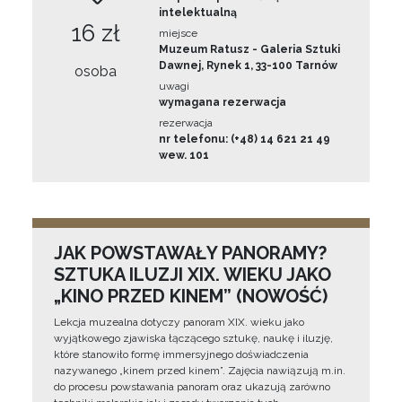
intelektualną
16 zł
miejsce
Muzeum Ratusz - Galeria Sztuki
Dawnej, Rynek 1, 33-100 Tarnów
osoba
uwagi
wymagana rezerwacja
rezerwacja
nr telefonu: (+48) 14 621 21 49
wew. 101
JAK POWSTAWAŁY PANORAMY?
SZTUKA ILUZJI XIX. WIEKU JAKO
„KINO PRZED KINEM” (NOWOŚĆ)
Lekcja muzealna dotyczy panoram XIX. wieku jako
wyjątkowego zjawiska łączącego sztukę, naukę i iluzję,
które stanowiło formę immersyjnego doświadczenia
nazywanego „kinem przed kinem”. Zajęcia nawiązują m.in.
do procesu powstawania panoram oraz ukazują zarówno