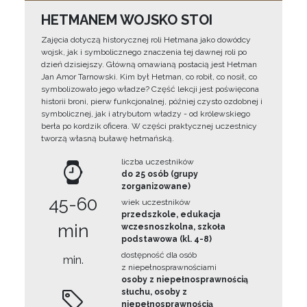
HETMANEM WOJSKO STOI
Zajęcia dotyczą historycznej roli Hetmana jako dowódcy
wojsk, jak i symbolicznego znaczenia tej dawnej roli po
dzień dzisiejszy. Główną omawianą postacią jest Hetman
Jan Amor Tarnowski. Kim był Hetman, co robił, co nosił, co
symbolizowało jego władze? Część lekcji jest poświęcona
historii broni, pierw funkcjonalnej, później czysto ozdobnej i
symbolicznej, jak i atrybutom władzy - od królewskiego
berła po kordzik oficera. W części praktycznej uczestnicy
tworzą własną buławę hetmańską.
liczba uczestników
do 25 osób (grupy
zorganizowane)
45-60
wiek uczestników
przedszkole, edukacja
min
wczesnoszkolna, szkoła
podstawowa (kl. 4-8)
dostępność dla osób
min.
z niepełnosprawnościami
osoby z niepełnosprawnością
słuchu, osoby z
niepełnosprawnością