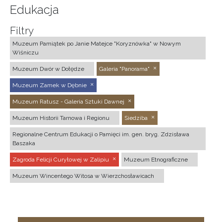
Edukacja
Filtry
Muzeum Pamiątek po Janie Matejce "Koryznówka" w Nowym
Wiśniczu
Muzeum Dwór w Dołędze
Galeria "Panorama"
Muzeum Zamek w Dębnie
Muzeum Ratusz - Galeria Sztuki Dawnej
Muzeum Historii Tarnowa i Regionu
Siedziba
Regionalne Centrum Edukacji o Pamięci im. gen. bryg. Zdzisława
Baszaka
Zagroda Felicji Curyłowej w Zalipiu
Muzeum Etnograficzne
Muzeum Wincentego Witosa w Wierzchosławicach