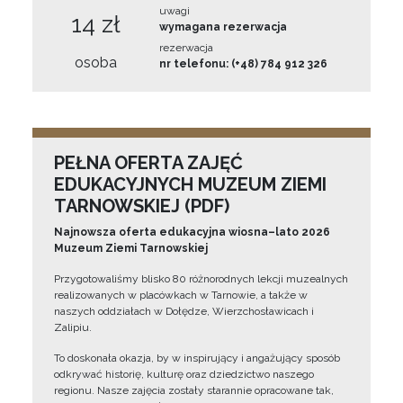
uwagi
14 zł
wymagana rezerwacja
rezerwacja
osoba
nr telefonu: (+48) 784 912 326
PEŁNA OFERTA ZAJĘĆ
EDUKACYJNYCH MUZEUM ZIEMI
TARNOWSKIEJ (PDF)
Najnowsza oferta edukacyjna wiosna–lato 2026
Muzeum Ziemi Tarnowskiej
Przygotowaliśmy blisko 80 różnorodnych lekcji muzealnych
realizowanych w placówkach w Tarnowie, a także w
naszych oddziałach w Dołędze, Wierzchosławicach i
Zalipiu.
To doskonała okazja, by w inspirujący i angażujący sposób
odkrywać historię, kulturę oraz dziedzictwo naszego
regionu. Nasze zajęcia zostały starannie opracowane tak,