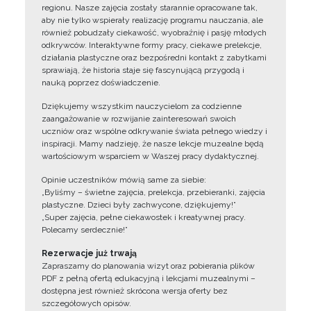
regionu. Nasze zajęcia zostały starannie opracowane tak,
aby nie tylko wspierały realizację programu nauczania, ale
również pobudzały ciekawość, wyobraźnię i pasję młodych
odkrywców. Interaktywne formy pracy, ciekawe prelekcje,
działania plastyczne oraz bezpośredni kontakt z zabytkami
sprawiają, że historia staje się fascynującą przygodą i
nauką poprzez doświadczenie.
Dziękujemy wszystkim nauczycielom za codzienne
zaangażowanie w rozwijanie zainteresowań swoich
uczniów oraz wspólne odkrywanie świata pełnego wiedzy i
inspiracji. Mamy nadzieję, że nasze lekcje muzealne będą
wartościowym wsparciem w Waszej pracy dydaktycznej.
Opinie uczestników mówią same za siebie:
„Byliśmy – świetne zajęcia, prelekcja, przebieranki, zajęcia
plastyczne. Dzieci były zachwycone, dziękujemy!”
„Super zajęcia, pełne ciekawostek i kreatywnej pracy.
Polecamy serdecznie!”
Rezerwacje już trwają
Zapraszamy do planowania wizyt oraz pobierania plików
PDF z pełną ofertą edukacyjną i lekcjami muzealnymi –
dostępna jest również skrócona wersja oferty bez
szczegółowych opisów.