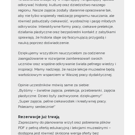
odkrywać historię, kulturę oraz dziedzictwo naszego
regionu. Nasze zajęcia zostały starannie opracowane tak,
aby nie tylko wspierały realizację programu nauczania, ale
również pobudzały ciekawość, wyobraźnię i pasję młodych
odkrywców. Interaktywne formy pracy, ciekawe prelekcje,
działania plastyczne oraz bezpośredni kontakt z zabytkami
sprawiają, że historia staje się fascynującą przygodą i
nauką poprzez doświadczenie.
Dziękujemy wszystkim nauczycielom za codzienne
zaangażowanie w rozwijanie zainteresowań swoich
uczniów oraz wspólne odkrywanie świata pełnego wiedzy i
inspiracji. Mamy nadzieję, że nasze lekcje muzealne będą
wartościowym wsparciem w Waszej pracy dydaktycznej.
Opinie uczestników mówią same za siebie:
„Byliśmy – świetne zajęcia, prelekcja, przebieranki, zajęcia
plastyczne. Dzieci były zachwycone, dziękujemy!”
„Super zajęcia, pełne ciekawostek i kreatywnej pracy.
Polecamy serdecznie!”
Rezerwacje już trwają
Zapraszamy do planowania wizyt oraz pobierania plików
PDF z pełną ofertą edukacyjną i lekcjami muzealnymi –
dostępna jest również skrócona wersja oferty bez