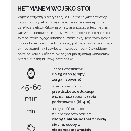
HETMANEM WOJSKO STOI
Zajęcia dotyczą historycznej roli Hetmana jako dowódcy
wojsk, jak i symbolicznego znaczenia tej dawnej roli po
dzień dzisiejszy. Główną omawianą postacią jest Hetman
Jan Amor Tarnowski. Kim był Hetman, co robił, co nosił, co
symbolizowało jego władze? Część lekcji jest poświęcona
historii broni, pierw funkcjonalnej, później czysto ozdobnej i
symbolicznej, jak i atrybutom władzy - od królewskiego
berła po kordzik oficera. W części praktycznej uczestnicy
tworzą własną buławę hetmańską.
liczba uczestników
do 25 osób (grupy
zorganizowane)
45-60
wiek uczestników
przedszkole, edukacja
min
wczesnoszkolna, szkoła
podstawowa (kl. 4-8)
dostępność dla osób
min.
z niepełnosprawnościami
osoby z niepełnosprawnością
słuchu, osoby z
niepełnosprawnością