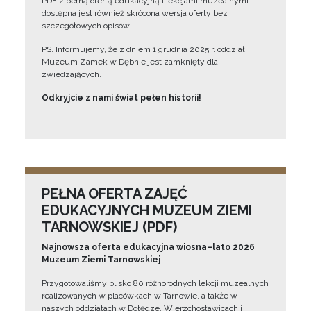
PDF z pełną ofertą edukacyjną i lekcjami muzealnymi –
dostępna jest również skrócona wersja oferty bez
szczegółowych opisów.
PS. Informujemy, że z dniem 1 grudnia 2025 r. oddział
Muzeum Zamek w Dębnie jest zamknięty dla
zwiedzających.
Odkryjcie z nami świat pełen historii!
PEŁNA OFERTA ZAJĘĆ
EDUKACYJNYCH MUZEUM ZIEMI
TARNOWSKIEJ (PDF)
Najnowsza oferta edukacyjna wiosna–lato 2026
Muzeum Ziemi Tarnowskiej
Przygotowaliśmy blisko 80 różnorodnych lekcji muzealnych
realizowanych w placówkach w Tarnowie, a także w
naszych oddziałach w Dołędze, Wierzchosławicach i