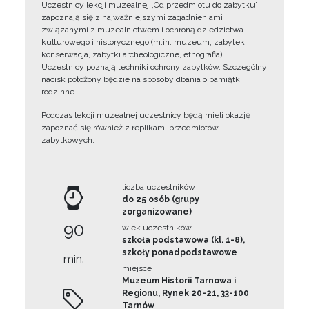
Uczestnicy lekcji muzealnej „Od przedmiotu do zabytku”
zapoznają się z najważniejszymi zagadnieniami
związanymi z muzealnictwem i ochroną dziedzictwa
kulturowego i historycznego (m.in. muzeum, zabytek,
konserwacja, zabytki archeologiczne, etnografia).
Uczestnicy poznają techniki ochrony zabytków. Szczególny
nacisk położony będzie na sposoby dbania o pamiątki
rodzinne.
Podczas lekcji muzealnej uczestnicy będą mieli okazję
zapoznać się również z replikami przedmiotów
zabytkowych.
liczba uczestników
do 25 osób (grupy
zorganizowane)
90
wiek uczestników
szkoła podstawowa (kl. 1-8),
szkoły ponadpodstawowe
min.
miejsce
Muzeum Historii Tarnowa i
Regionu, Rynek 20-21, 33-100
Tarnów