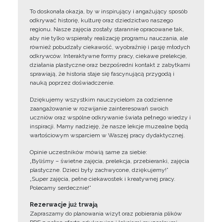
To doskonała okazja, by w inspirujący i angażujący sposób
odkrywać historię, kulturę oraz dziedzictwo naszego
regionu. Nasze zajęcia zostały starannie opracowane tak,
aby nie tylko wspierały realizację programu nauczania, ale
również pobudzały ciekawość, wyobraźnię i pasję młodych
odkrywców. Interaktywne formy pracy, ciekawe prelekcje,
działania plastyczne oraz bezpośredni kontakt z zabytkami
sprawiają, że historia staje się fascynującą przygodą i
nauką poprzez doświadczenie.
Dziękujemy wszystkim nauczycielom za codzienne
zaangażowanie w rozwijanie zainteresowań swoich
uczniów oraz wspólne odkrywanie świata pełnego wiedzy i
inspiracji. Mamy nadzieję, że nasze lekcje muzealne będą
wartościowym wsparciem w Waszej pracy dydaktycznej.
Opinie uczestników mówią same za siebie:
„Byliśmy – świetne zajęcia, prelekcja, przebieranki, zajęcia
plastyczne. Dzieci były zachwycone, dziękujemy!”
„Super zajęcia, pełne ciekawostek i kreatywnej pracy.
Polecamy serdecznie!”
Rezerwacje już trwają
Zapraszamy do planowania wizyt oraz pobierania plików