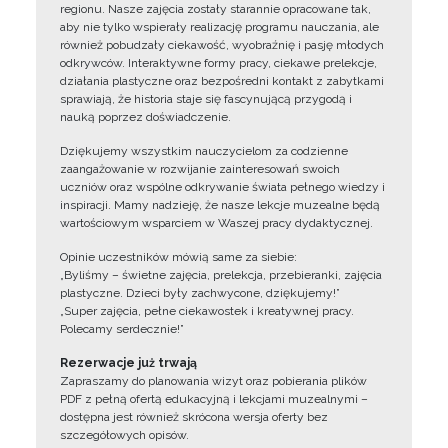
regionu. Nasze zajęcia zostały starannie opracowane tak,
aby nie tylko wspierały realizację programu nauczania, ale
również pobudzały ciekawość, wyobraźnię i pasję młodych
odkrywców. Interaktywne formy pracy, ciekawe prelekcje,
działania plastyczne oraz bezpośredni kontakt z zabytkami
sprawiają, że historia staje się fascynującą przygodą i
nauką poprzez doświadczenie.
Dziękujemy wszystkim nauczycielom za codzienne
zaangażowanie w rozwijanie zainteresowań swoich
uczniów oraz wspólne odkrywanie świata pełnego wiedzy i
inspiracji. Mamy nadzieję, że nasze lekcje muzealne będą
wartościowym wsparciem w Waszej pracy dydaktycznej.
Opinie uczestników mówią same za siebie:
„Byliśmy – świetne zajęcia, prelekcja, przebieranki, zajęcia
plastyczne. Dzieci były zachwycone, dziękujemy!”
„Super zajęcia, pełne ciekawostek i kreatywnej pracy.
Polecamy serdecznie!”
Rezerwacje już trwają
Zapraszamy do planowania wizyt oraz pobierania plików
PDF z pełną ofertą edukacyjną i lekcjami muzealnymi –
dostępna jest również skrócona wersja oferty bez
szczegółowych opisów.