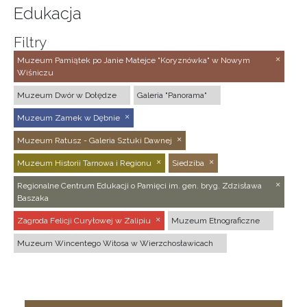
Edukacja
Filtry
Muzeum Pamiątek po Janie Matejce "Koryznówka" w Nowym
Wiśniczu
Muzeum Dwór w Dołędze
Galeria "Panorama"
Muzeum Zamek w Dębnie
Muzeum Ratusz - Galeria Sztuki Dawnej
Muzeum Historii Tarnowa i Regionu
Siedziba
Regionalne Centrum Edukacji o Pamięci im. gen. bryg. Zdzisława
Baszaka
Zagroda Felicji Curyłowej w Zalipiu
Muzeum Etnograficzne
Muzeum Wincentego Witosa w Wierzchosławicach