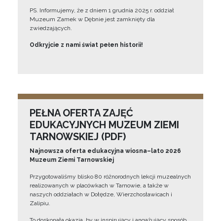
PS. Informujemy, że z dniem 1 grudnia 2025 r. oddział
Muzeum Zamek w Dębnie jest zamknięty dla
zwiedzających.
Odkryjcie z nami świat pełen historii!
PEŁNA OFERTA ZAJĘĆ
EDUKACYJNYCH MUZEUM ZIEMI
TARNOWSKIEJ (PDF)
Najnowsza oferta edukacyjna wiosna–lato 2026
Muzeum Ziemi Tarnowskiej
Przygotowaliśmy blisko 80 różnorodnych lekcji muzealnych
realizowanych w placówkach w Tarnowie, a także w
naszych oddziałach w Dołędze, Wierzchosławicach i
Zalipiu.
To doskonała okazja, by w inspirujący i angażujący sposób