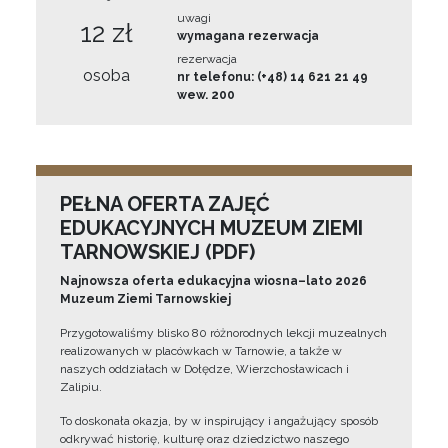
uwagi
12 zł
wymagana rezerwacja
rezerwacja
osoba
nr telefonu: (+48) 14 621 21 49
wew. 200
PEŁNA OFERTA ZAJĘĆ
EDUKACYJNYCH MUZEUM ZIEMI
TARNOWSKIEJ (PDF)
Najnowsza oferta edukacyjna wiosna–lato 2026
Muzeum Ziemi Tarnowskiej
Przygotowaliśmy blisko 80 różnorodnych lekcji muzealnych
realizowanych w placówkach w Tarnowie, a także w
naszych oddziałach w Dołędze, Wierzchosławicach i
Zalipiu.
To doskonała okazja, by w inspirujący i angażujący sposób
odkrywać historię, kulturę oraz dziedzictwo naszego