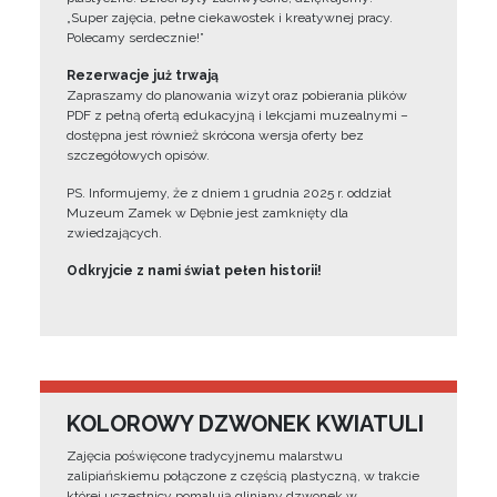
„Super zajęcia, pełne ciekawostek i kreatywnej pracy.
Polecamy serdecznie!”
Rezerwacje już trwają
Zapraszamy do planowania wizyt oraz pobierania plików
PDF z pełną ofertą edukacyjną i lekcjami muzealnymi –
dostępna jest również skrócona wersja oferty bez
szczegółowych opisów.
PS. Informujemy, że z dniem 1 grudnia 2025 r. oddział
Muzeum Zamek w Dębnie jest zamknięty dla
zwiedzających.
Odkryjcie z nami świat pełen historii!
KOLOROWY DZWONEK KWIATULI
Zajęcia poświęcone tradycyjnemu malarstwu
zalipiańskiemu połączone z częścią plastyczną, w trakcie
której uczestnicy pomalują gliniany dzwonek w