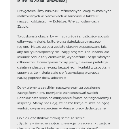
Muzeum Ziemi Tarnowskiej
Przygotowaliśmy blisko 80 różnorodnych lekcji muzealnych
realizowanych w placówkach w Tarnowie, a także w
naszych oddziałach w Dołędze, Wierzchosławicach i
Zalipiu.
To doskonała okazja, by w inspirujący i angażujący sposób
odkrywać historię, kulturę oraz dziedzictwo naszego
regionu. Nasze zajęcia zostały starannie opracowane tak,
aby nie tylko wspierały realizację programu nauczania, ale
również pobudzały ciekawość, wyobraźnię i pasję młodych
odkrywców. Interaktywne formy pracy, ciekawe prelekcje,
działania plastyczne oraz bezpośredni kontakt z zabytkami
sprawiają, że historia staje się fascynującą przygodą i
nauką poprzez doświadczenie.
Dziękujemy wszystkim nauczycielom za codzienne
zaangażowanie w rozwijanie zainteresowań swoich
uczniów oraz wspólne odkrywanie świata pełnego wiedzy i
inspiracji. Mamy nadzieję, że nasze lekcje muzealne będą
wartościowym wsparciem w Waszej pracy dydaktycznej.
Opinie uczestników mówią same za siebie:
„Byliśmy – świetne zajęcia, prelekcja, przebieranki, zajęcia
plastyczne. Dzieci były zachwycone, dziękujemy!”