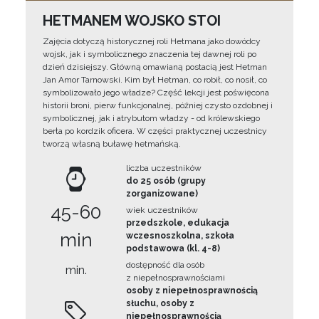
HETMANEM WOJSKO STOI
Zajęcia dotyczą historycznej roli Hetmana jako dowódcy
wojsk, jak i symbolicznego znaczenia tej dawnej roli po
dzień dzisiejszy. Główną omawianą postacią jest Hetman
Jan Amor Tarnowski. Kim był Hetman, co robił, co nosił, co
symbolizowało jego władze? Część lekcji jest poświęcona
historii broni, pierw funkcjonalnej, później czysto ozdobnej i
symbolicznej, jak i atrybutom władzy - od królewskiego
berła po kordzik oficera. W części praktycznej uczestnicy
tworzą własną buławę hetmańską.
liczba uczestników
do 25 osób (grupy
zorganizowane)
45-60
wiek uczestników
przedszkole, edukacja
min
wczesnoszkolna, szkoła
podstawowa (kl. 4-8)
dostępność dla osób
min.
z niepełnosprawnościami
osoby z niepełnosprawnością
słuchu, osoby z
niepełnosprawnością