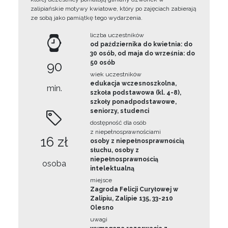
zalipiańskie motywy kwiatowe, który po zajęciach zabierają
ze sobą jako pamiątkę tego wydarzenia.
liczba uczestników
od października do kwietnia: do
30 osób, od maja do września: do
90
50 osób
wiek uczestników
edukacja wczesnoszkolna,
min.
szkoła podstawowa (kl. 4-8),
szkoły ponadpodstawowe,
seniorzy, studenci
dostępność dla osób
z niepełnosprawnościami
16 zł
osoby z niepełnosprawnością
słuchu, osoby z
niepełnosprawnością
osoba
intelektualną
miejsce
Zagroda Felicji Curyłowej w
Zalipiu, Zalipie 135, 33-210
Olesno
uwagi