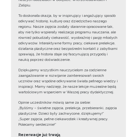
Zalipiu.
To doskonała okazja, by w inspirujący i angażujący sposób
odkrywać historię, kulturę oraz dziedzictwo naszego
regionu. Nasze zajęcia zostały starannie opracowane tak,
aby nie tylko wspierały realizację programu nauczania, ale
również pobudzały ciekawość, wyobraźnię i pasję młodych
odkrywców. Interaktywne formy pracy, ciekawe prelekcje,
działania plastyczne oraz bezpośredni kontakt z zabytkami
sprawiają, że historia staje się fascynującą przygodą i
nauką poprzez doświadczenie.
Dziękujemy wszystkim nauczycielom za codzienne
zaangażowanie w rozwijanie zainteresowań swoich
uczniów oraz wspólne odkrywanie świata pełnego wiedzy i
inspiracji. Mamy nadzieję, że nasze lekcje muzealne będą
wartościowym wsparciem w Waszej pracy dydaktycznej.
Opinie uczestników mówią same za siebie:
„Byliśmy – świetne zajęcia, prelekcja, przebieranki, zajęcia
plastyczne. Dzieci były zachwycone, dziękujemy!”
„Super zajęcia, pełne ciekawostek i kreatywnej pracy.
Polecamy serdecznie!”
Rezerwacje już trwają