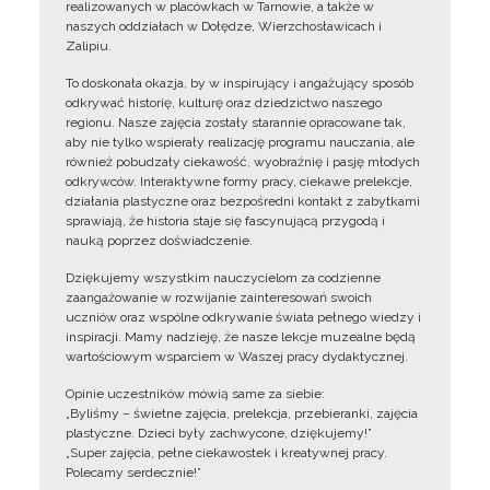
realizowanych w placówkach w Tarnowie, a także w
naszych oddziałach w Dołędze, Wierzchosławicach i
Zalipiu.
To doskonała okazja, by w inspirujący i angażujący sposób
odkrywać historię, kulturę oraz dziedzictwo naszego
regionu. Nasze zajęcia zostały starannie opracowane tak,
aby nie tylko wspierały realizację programu nauczania, ale
również pobudzały ciekawość, wyobraźnię i pasję młodych
odkrywców. Interaktywne formy pracy, ciekawe prelekcje,
działania plastyczne oraz bezpośredni kontakt z zabytkami
sprawiają, że historia staje się fascynującą przygodą i
nauką poprzez doświadczenie.
Dziękujemy wszystkim nauczycielom za codzienne
zaangażowanie w rozwijanie zainteresowań swoich
uczniów oraz wspólne odkrywanie świata pełnego wiedzy i
inspiracji. Mamy nadzieję, że nasze lekcje muzealne będą
wartościowym wsparciem w Waszej pracy dydaktycznej.
Opinie uczestników mówią same za siebie:
„Byliśmy – świetne zajęcia, prelekcja, przebieranki, zajęcia
plastyczne. Dzieci były zachwycone, dziękujemy!”
„Super zajęcia, pełne ciekawostek i kreatywnej pracy.
Polecamy serdecznie!”