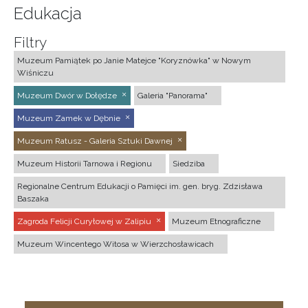
Edukacja
Filtry
Muzeum Pamiątek po Janie Matejce "Koryznówka" w Nowym
Wiśniczu
Muzeum Dwór w Dołędze
Galeria "Panorama"
Muzeum Zamek w Dębnie
Muzeum Ratusz - Galeria Sztuki Dawnej
Muzeum Historii Tarnowa i Regionu
Siedziba
Regionalne Centrum Edukacji o Pamięci im. gen. bryg. Zdzisława
Baszaka
Zagroda Felicji Curyłowej w Zalipiu
Muzeum Etnograficzne
Muzeum Wincentego Witosa w Wierzchosławicach