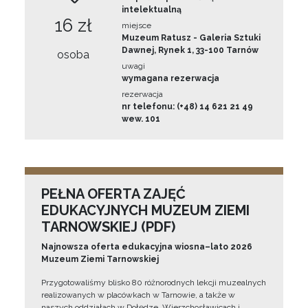
intelektualną
16 zł
miejsce
Muzeum Ratusz - Galeria Sztuki
Dawnej, Rynek 1, 33-100 Tarnów
osoba
uwagi
wymagana rezerwacja
rezerwacja
nr telefonu: (+48) 14 621 21 49
wew. 101
PEŁNA OFERTA ZAJĘĆ
EDUKACYJNYCH MUZEUM ZIEMI
TARNOWSKIEJ (PDF)
Najnowsza oferta edukacyjna wiosna–lato 2026
Muzeum Ziemi Tarnowskiej
Przygotowaliśmy blisko 80 różnorodnych lekcji muzealnych
realizowanych w placówkach w Tarnowie, a także w
naszych oddziałach w Dołędze, Wierzchosławicach i