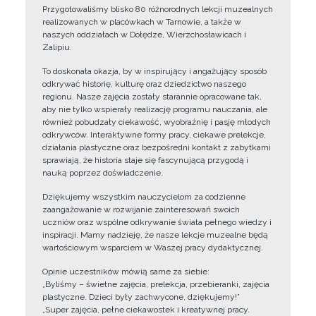
Przygotowaliśmy blisko 80 różnorodnych lekcji muzealnych
realizowanych w placówkach w Tarnowie, a także w
naszych oddziałach w Dołędze, Wierzchosławicach i
Zalipiu.
To doskonała okazja, by w inspirujący i angażujący sposób
odkrywać historię, kulturę oraz dziedzictwo naszego
regionu. Nasze zajęcia zostały starannie opracowane tak,
aby nie tylko wspierały realizację programu nauczania, ale
również pobudzały ciekawość, wyobraźnię i pasję młodych
odkrywców. Interaktywne formy pracy, ciekawe prelekcje,
działania plastyczne oraz bezpośredni kontakt z zabytkami
sprawiają, że historia staje się fascynującą przygodą i
nauką poprzez doświadczenie.
Dziękujemy wszystkim nauczycielom za codzienne
zaangażowanie w rozwijanie zainteresowań swoich
uczniów oraz wspólne odkrywanie świata pełnego wiedzy i
inspiracji. Mamy nadzieję, że nasze lekcje muzealne będą
wartościowym wsparciem w Waszej pracy dydaktycznej.
Opinie uczestników mówią same za siebie:
„Byliśmy – świetne zajęcia, prelekcja, przebieranki, zajęcia
plastyczne. Dzieci były zachwycone, dziękujemy!”
„Super zajęcia, pełne ciekawostek i kreatywnej pracy.