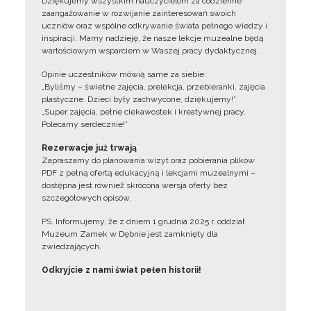
Dziękujemy wszystkim nauczycielom za codzienne
zaangażowanie w rozwijanie zainteresowań swoich
uczniów oraz wspólne odkrywanie świata pełnego wiedzy i
inspiracji. Mamy nadzieję, że nasze lekcje muzealne będą
wartościowym wsparciem w Waszej pracy dydaktycznej.
Opinie uczestników mówią same za siebie:
„Byliśmy – świetne zajęcia, prelekcja, przebieranki, zajęcia
plastyczne. Dzieci były zachwycone, dziękujemy!”
„Super zajęcia, pełne ciekawostek i kreatywnej pracy.
Polecamy serdecznie!”
Rezerwacje już trwają
Zapraszamy do planowania wizyt oraz pobierania plików
PDF z pełną ofertą edukacyjną i lekcjami muzealnymi –
dostępna jest również skrócona wersja oferty bez
szczegółowych opisów.
PS. Informujemy, że z dniem 1 grudnia 2025 r. oddział
Muzeum Zamek w Dębnie jest zamknięty dla
zwiedzających.
Odkryjcie z nami świat pełen historii!