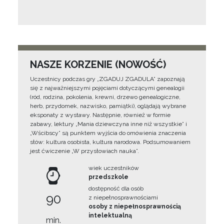
NASZE KORZENIE (NOWOŚĆ)
Uczestnicy podczas gry „ZGADUJ ZGADULA” zapoznają
się z najważniejszymi pojęciami dotyczącymi genealogii
(ród, rodzina, pokolenia, krewni, drzewo genealogiczne,
herb, przydomek, nazwisko, pamiątki), oglądają wybrane
eksponaty z wystawy. Następnie, również w formie
zabawy, lektury „Mania dziewczyna inne niż wszystkie” i
„Wścibscy” są punktem wyjścia do omówienia znaczenia
słów: kultura osobista, kultura narodowa. Podsumowaniem
jest ćwiczenie „W przysłowiach nauka”.
wiek uczestników
przedszkole
dostępność dla osób
90
z niepełnosprawnościami
osoby z niepełnosprawnością
intelektualną
min.