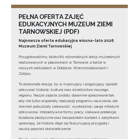
PEŁNA OFERTA ZAJĘĆ
EDUKACYJNYCH MUZEUM ZIEMI
TARNOWSKIEJ (PDF)
Najnowsza oferta edukacyjna wiosna–lato 2026
Muzeum Ziemi Tarnowskiej
Przygotowaliśmy blisko 80 różnorodnych lekcji muzealnych
realizowanych w placówkach w Tarnowie, a także w
naszych oddziałach w Dołędze, Wierzchosławicach i
Zalipiu.
To doskonała okazja, by w inspirujący i angażujący sposób
odkrywać historię, kulturę oraz dziedzictwo naszego
regionu. Nasze zajęcia zostały starannie opracowane tak,
aby nie tylko wspierały realizację programu nauczania, ale
również pobudzały ciekawość, wyobraźnię i pasję młodych
odkrywców. Interaktywne formy pracy, ciekawe prelekcje,
działania plastyczne oraz bezpośredni kontakt z zabytkami
sprawiają, że historia staje się fascynującą przygodą i
nauką poprzez doświadczenie.