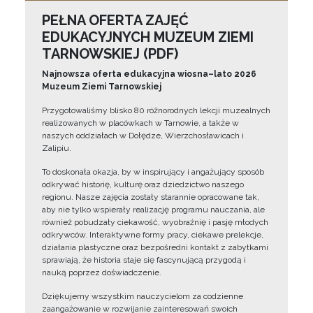
PEŁNA OFERTA ZAJĘĆ
EDUKACYJNYCH MUZEUM ZIEMI
TARNOWSKIEJ (PDF)
Najnowsza oferta edukacyjna wiosna–lato 2026
Muzeum Ziemi Tarnowskiej
Przygotowaliśmy blisko 80 różnorodnych lekcji muzealnych
realizowanych w placówkach w Tarnowie, a także w
naszych oddziałach w Dołędze, Wierzchosławicach i
Zalipiu.
To doskonała okazja, by w inspirujący i angażujący sposób
odkrywać historię, kulturę oraz dziedzictwo naszego
regionu. Nasze zajęcia zostały starannie opracowane tak,
aby nie tylko wspierały realizację programu nauczania, ale
również pobudzały ciekawość, wyobraźnię i pasję młodych
odkrywców. Interaktywne formy pracy, ciekawe prelekcje,
działania plastyczne oraz bezpośredni kontakt z zabytkami
sprawiają, że historia staje się fascynującą przygodą i
nauką poprzez doświadczenie.
Dziękujemy wszystkim nauczycielom za codzienne
zaangażowanie w rozwijanie zainteresowań swoich