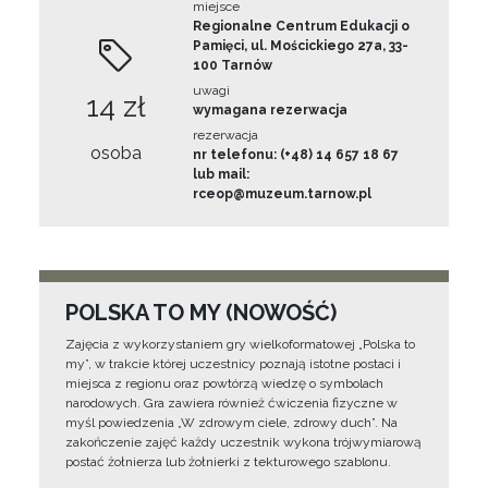
miejsce
Regionalne Centrum Edukacji o
Pamięci, ul. Mościckiego 27a, 33-
100 Tarnów
uwagi
14 zł
wymagana rezerwacja
rezerwacja
osoba
nr telefonu: (+48) 14 657 18 67
lub mail:
rceop@muzeum.tarnow.pl
POLSKA TO MY (NOWOŚĆ)
Zajęcia z wykorzystaniem gry wielkoformatowej „Polska to
my”, w trakcie której uczestnicy poznają istotne postaci i
miejsca z regionu oraz powtórzą wiedzę o symbolach
narodowych. Gra zawiera również ćwiczenia fizyczne w
myśl powiedzenia „W zdrowym ciele, zdrowy duch”. Na
zakończenie zajęć każdy uczestnik wykona trójwymiarową
postać żołnierza lub żołnierki z tekturowego szablonu.