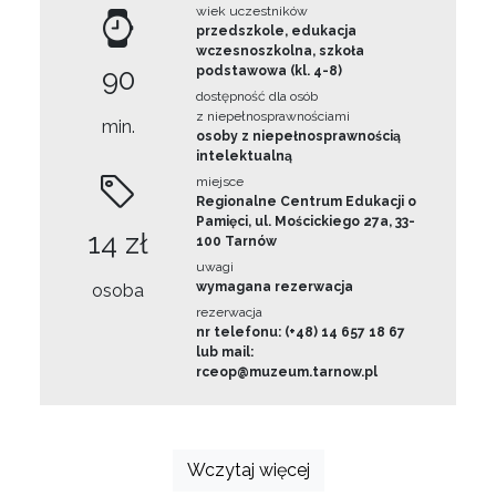
wiek uczestników
przedszkole, edukacja
wczesnoszkolna, szkoła
90
podstawowa (kl. 4-8)
dostępność dla osób
z niepełnosprawnościami
min.
osoby z niepełnosprawnością
intelektualną
miejsce
Regionalne Centrum Edukacji o
Pamięci, ul. Mościckiego 27a, 33-
14 zł
100 Tarnów
uwagi
wymagana rezerwacja
osoba
rezerwacja
nr telefonu: (+48) 14 657 18 67
lub mail:
rceop@muzeum.tarnow.pl
Wczytaj więcej