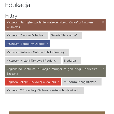
Edukacja
Filtry
Muzeum Pamiątek po Janie Matejce "Koryznówka" w Nowym
Wiśniczu
Muzeum Dwór w Dołędze
Galeria "Panorama"
Muzeum Zamek w Dębnie
Muzeum Ratusz - Galeria Sztuki Dawnej
Muzeum Historii Tarnowa i Regionu
Siedziba
Regionalne Centrum Edukacji o Pamięci im. gen. bryg. Zdzisława
Baszaka
Zagroda Felicji Curyłowej w Zalipiu
Muzeum Etnograficzne
Muzeum Wincentego Witosa w Wierzchosławicach