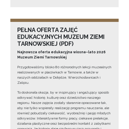
PEŁNA OFERTA ZAJĘĆ
EDUKACYJNYCH MUZEUM ZIEMI
TARNOWSKIEJ (PDF)
Najnowsza oferta edukacyjna wiosna–lato 2026
Muzeum Ziemi Tarnowskiej
Przygotowaliśmy blisko 80 różnorodnych lekcji muzealnych
realizowanych w placówkach w Tarnowie, a także w
naszych oddziałach w Dołędze, Wierzchosławicach i
Zalipiu.
To doskonała okazja, by w inspirujący i angażujący sposób
odkrywać historię, kulturę oraz dziedzictwo naszego
regionu. Nasze zajęcia zostały starannie opracowane tak,
aby nie tylko wspierały realizację programu nauczania, ale
również pobudzały ciekawość, wyobraźnię i pasję młodych
odkrywców. Interaktywne formy pracy, ciekawe prelekcje,
działania plastyczne oraz bezpośredni kontakt z zabytkami
sprawiają, że historia staje się fascynującą przygodą i