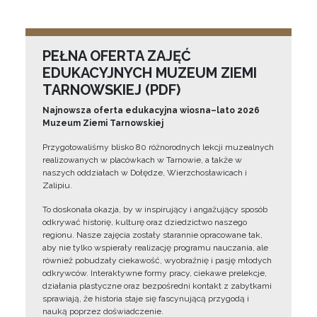
PEŁNA OFERTA ZAJĘĆ
EDUKACYJNYCH MUZEUM ZIEMI
TARNOWSKIEJ (PDF)
Najnowsza oferta edukacyjna wiosna–lato 2026
Muzeum Ziemi Tarnowskiej
Przygotowaliśmy blisko 80 różnorodnych lekcji muzealnych
realizowanych w placówkach w Tarnowie, a także w
naszych oddziałach w Dołędze, Wierzchosławicach i
Zalipiu.
To doskonała okazja, by w inspirujący i angażujący sposób
odkrywać historię, kulturę oraz dziedzictwo naszego
regionu. Nasze zajęcia zostały starannie opracowane tak,
aby nie tylko wspierały realizację programu nauczania, ale
również pobudzały ciekawość, wyobraźnię i pasję młodych
odkrywców. Interaktywne formy pracy, ciekawe prelekcje,
działania plastyczne oraz bezpośredni kontakt z zabytkami
sprawiają, że historia staje się fascynującą przygodą i
nauką poprzez doświadczenie.