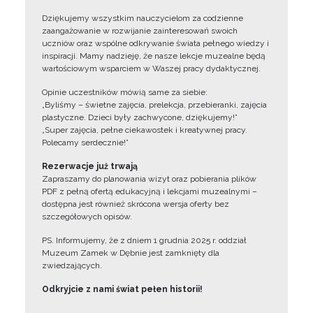
Dziękujemy wszystkim nauczycielom za codzienne
zaangażowanie w rozwijanie zainteresowań swoich
uczniów oraz wspólne odkrywanie świata pełnego wiedzy i
inspiracji. Mamy nadzieję, że nasze lekcje muzealne będą
wartościowym wsparciem w Waszej pracy dydaktycznej.
Opinie uczestników mówią same za siebie:
„Byliśmy – świetne zajęcia, prelekcja, przebieranki, zajęcia
plastyczne. Dzieci były zachwycone, dziękujemy!”
„Super zajęcia, pełne ciekawostek i kreatywnej pracy.
Polecamy serdecznie!”
Rezerwacje już trwają
Zapraszamy do planowania wizyt oraz pobierania plików
PDF z pełną ofertą edukacyjną i lekcjami muzealnymi –
dostępna jest również skrócona wersja oferty bez
szczegółowych opisów.
PS. Informujemy, że z dniem 1 grudnia 2025 r. oddział
Muzeum Zamek w Dębnie jest zamknięty dla
zwiedzających.
Odkryjcie z nami świat pełen historii!