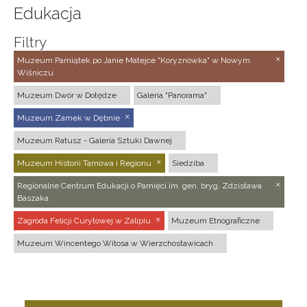
Edukacja
Filtry
Muzeum Pamiątek po Janie Matejce "Koryznówka" w Nowym
Wiśniczu
Muzeum Dwór w Dołędze
Galeria "Panorama"
Muzeum Zamek w Dębnie
Muzeum Ratusz - Galeria Sztuki Dawnej
Muzeum Historii Tarnowa i Regionu
Siedziba
Regionalne Centrum Edukacji o Pamięci im. gen. bryg. Zdzisława
Baszaka
Zagroda Felicji Curyłowej w Zalipiu
Muzeum Etnograficzne
Muzeum Wincentego Witosa w Wierzchosławicach