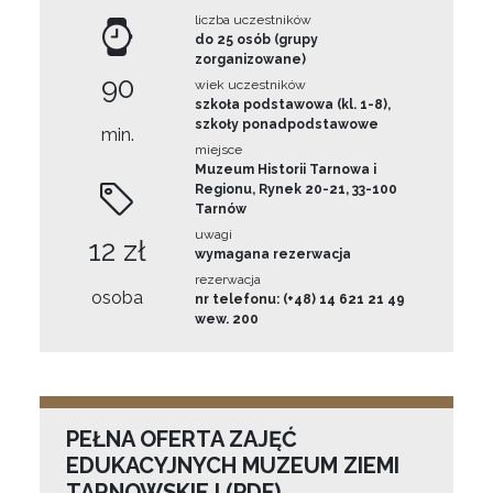
liczba uczestników
do 25 osób (grupy
zorganizowane)
90
wiek uczestników
szkoła podstawowa (kl. 1-8),
szkoły ponadpodstawowe
min.
miejsce
Muzeum Historii Tarnowa i
Regionu, Rynek 20-21, 33-100
Tarnów
uwagi
12 zł
wymagana rezerwacja
rezerwacja
osoba
nr telefonu: (+48) 14 621 21 49
wew. 200
PEŁNA OFERTA ZAJĘĆ
EDUKACYJNYCH MUZEUM ZIEMI
TARNOWSKIEJ (PDF)