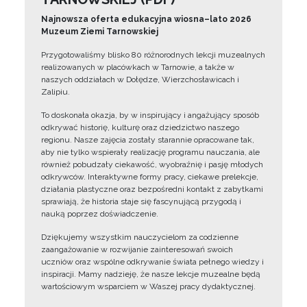
Najnowsza oferta edukacyjna wiosna–lato 2026
Muzeum Ziemi Tarnowskiej
Przygotowaliśmy blisko 80 różnorodnych lekcji muzealnych
realizowanych w placówkach w Tarnowie, a także w
naszych oddziałach w Dołędze, Wierzchosławicach i
Zalipiu.
To doskonała okazja, by w inspirujący i angażujący sposób
odkrywać historię, kulturę oraz dziedzictwo naszego
regionu. Nasze zajęcia zostały starannie opracowane tak,
aby nie tylko wspierały realizację programu nauczania, ale
również pobudzały ciekawość, wyobraźnię i pasję młodych
odkrywców. Interaktywne formy pracy, ciekawe prelekcje,
działania plastyczne oraz bezpośredni kontakt z zabytkami
sprawiają, że historia staje się fascynującą przygodą i
nauką poprzez doświadczenie.
Dziękujemy wszystkim nauczycielom za codzienne
zaangażowanie w rozwijanie zainteresowań swoich
uczniów oraz wspólne odkrywanie świata pełnego wiedzy i
inspiracji. Mamy nadzieję, że nasze lekcje muzealne będą
wartościowym wsparciem w Waszej pracy dydaktycznej.