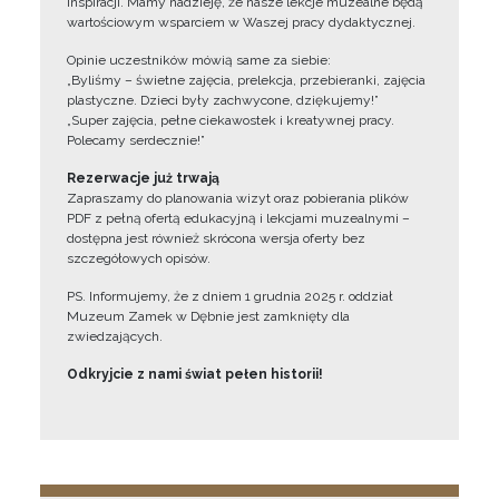
inspiracji. Mamy nadzieję, że nasze lekcje muzealne będą
wartościowym wsparciem w Waszej pracy dydaktycznej.
Opinie uczestników mówią same za siebie:
„Byliśmy – świetne zajęcia, prelekcja, przebieranki, zajęcia
plastyczne. Dzieci były zachwycone, dziękujemy!”
„Super zajęcia, pełne ciekawostek i kreatywnej pracy.
Polecamy serdecznie!”
Rezerwacje już trwają
Zapraszamy do planowania wizyt oraz pobierania plików
PDF z pełną ofertą edukacyjną i lekcjami muzealnymi –
dostępna jest również skrócona wersja oferty bez
szczegółowych opisów.
PS. Informujemy, że z dniem 1 grudnia 2025 r. oddział
Muzeum Zamek w Dębnie jest zamknięty dla
zwiedzających.
Odkryjcie z nami świat pełen historii!