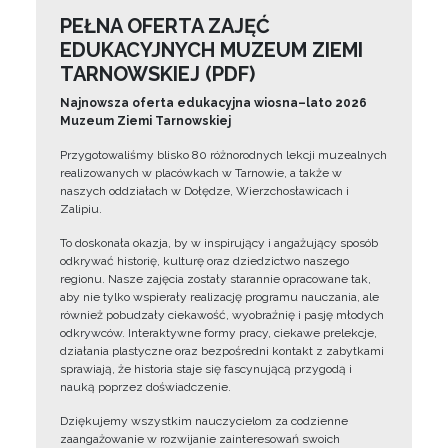
PEŁNA OFERTA ZAJĘĆ
EDUKACYJNYCH MUZEUM ZIEMI
TARNOWSKIEJ (PDF)
Najnowsza oferta edukacyjna wiosna–lato 2026
Muzeum Ziemi Tarnowskiej
Przygotowaliśmy blisko 80 różnorodnych lekcji muzealnych
realizowanych w placówkach w Tarnowie, a także w
naszych oddziałach w Dołędze, Wierzchosławicach i
Zalipiu.
To doskonała okazja, by w inspirujący i angażujący sposób
odkrywać historię, kulturę oraz dziedzictwo naszego
regionu. Nasze zajęcia zostały starannie opracowane tak,
aby nie tylko wspierały realizację programu nauczania, ale
również pobudzały ciekawość, wyobraźnię i pasję młodych
odkrywców. Interaktywne formy pracy, ciekawe prelekcje,
działania plastyczne oraz bezpośredni kontakt z zabytkami
sprawiają, że historia staje się fascynującą przygodą i
nauką poprzez doświadczenie.
Dziękujemy wszystkim nauczycielom za codzienne
zaangażowanie w rozwijanie zainteresowań swoich