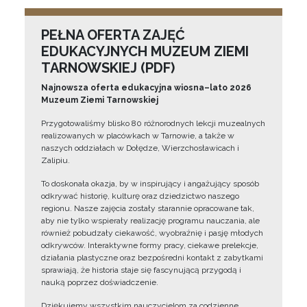
PEŁNA OFERTA ZAJĘĆ
EDUKACYJNYCH MUZEUM ZIEMI
TARNOWSKIEJ (PDF)
Najnowsza oferta edukacyjna wiosna–lato 2026
Muzeum Ziemi Tarnowskiej
Przygotowaliśmy blisko 80 różnorodnych lekcji muzealnych
realizowanych w placówkach w Tarnowie, a także w
naszych oddziałach w Dołędze, Wierzchosławicach i
Zalipiu.
To doskonała okazja, by w inspirujący i angażujący sposób
odkrywać historię, kulturę oraz dziedzictwo naszego
regionu. Nasze zajęcia zostały starannie opracowane tak,
aby nie tylko wspierały realizację programu nauczania, ale
również pobudzały ciekawość, wyobraźnię i pasję młodych
odkrywców. Interaktywne formy pracy, ciekawe prelekcje,
działania plastyczne oraz bezpośredni kontakt z zabytkami
sprawiają, że historia staje się fascynującą przygodą i
nauką poprzez doświadczenie.
Dziękujemy wszystkim nauczycielom za codzienne