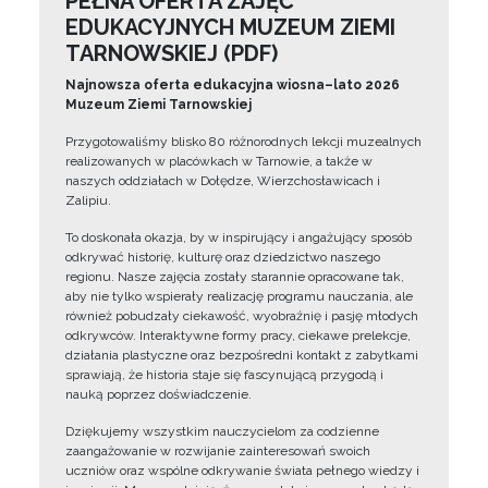
PEŁNA OFERTA ZAJĘĆ
EDUKACYJNYCH MUZEUM ZIEMI
TARNOWSKIEJ (PDF)
Najnowsza oferta edukacyjna wiosna–lato 2026
Muzeum Ziemi Tarnowskiej
Przygotowaliśmy blisko 80 różnorodnych lekcji muzealnych
realizowanych w placówkach w Tarnowie, a także w
naszych oddziałach w Dołędze, Wierzchosławicach i
Zalipiu.
To doskonała okazja, by w inspirujący i angażujący sposób
odkrywać historię, kulturę oraz dziedzictwo naszego
regionu. Nasze zajęcia zostały starannie opracowane tak,
aby nie tylko wspierały realizację programu nauczania, ale
również pobudzały ciekawość, wyobraźnię i pasję młodych
odkrywców. Interaktywne formy pracy, ciekawe prelekcje,
działania plastyczne oraz bezpośredni kontakt z zabytkami
sprawiają, że historia staje się fascynującą przygodą i
nauką poprzez doświadczenie.
Dziękujemy wszystkim nauczycielom za codzienne
zaangażowanie w rozwijanie zainteresowań swoich
uczniów oraz wspólne odkrywanie świata pełnego wiedzy i