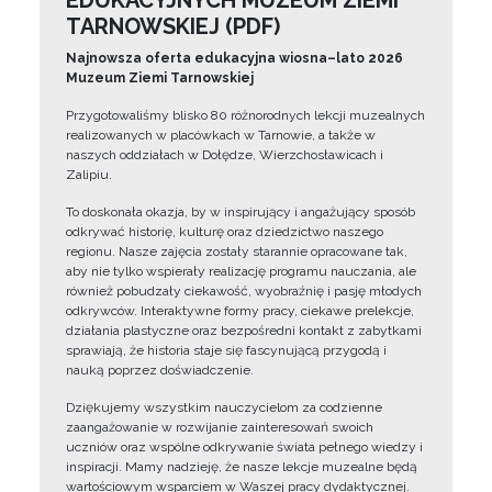
EDUKACYJNYCH MUZEUM ZIEMI
TARNOWSKIEJ (PDF)
Najnowsza oferta edukacyjna wiosna–lato 2026
Muzeum Ziemi Tarnowskiej
Przygotowaliśmy blisko 80 różnorodnych lekcji muzealnych
realizowanych w placówkach w Tarnowie, a także w
naszych oddziałach w Dołędze, Wierzchosławicach i
Zalipiu.
To doskonała okazja, by w inspirujący i angażujący sposób
odkrywać historię, kulturę oraz dziedzictwo naszego
regionu. Nasze zajęcia zostały starannie opracowane tak,
aby nie tylko wspierały realizację programu nauczania, ale
również pobudzały ciekawość, wyobraźnię i pasję młodych
odkrywców. Interaktywne formy pracy, ciekawe prelekcje,
działania plastyczne oraz bezpośredni kontakt z zabytkami
sprawiają, że historia staje się fascynującą przygodą i
nauką poprzez doświadczenie.
Dziękujemy wszystkim nauczycielom za codzienne
zaangażowanie w rozwijanie zainteresowań swoich
uczniów oraz wspólne odkrywanie świata pełnego wiedzy i
inspiracji. Mamy nadzieję, że nasze lekcje muzealne będą
wartościowym wsparciem w Waszej pracy dydaktycznej.