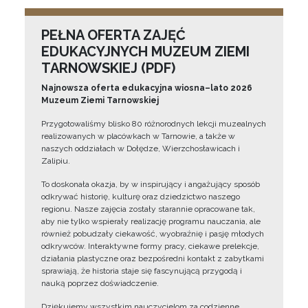
PEŁNA OFERTA ZAJĘĆ
EDUKACYJNYCH MUZEUM ZIEMI
TARNOWSKIEJ (PDF)
Najnowsza oferta edukacyjna wiosna–lato 2026
Muzeum Ziemi Tarnowskiej
Przygotowaliśmy blisko 80 różnorodnych lekcji muzealnych
realizowanych w placówkach w Tarnowie, a także w
naszych oddziałach w Dołędze, Wierzchosławicach i
Zalipiu.
To doskonała okazja, by w inspirujący i angażujący sposób
odkrywać historię, kulturę oraz dziedzictwo naszego
regionu. Nasze zajęcia zostały starannie opracowane tak,
aby nie tylko wspierały realizację programu nauczania, ale
również pobudzały ciekawość, wyobraźnię i pasję młodych
odkrywców. Interaktywne formy pracy, ciekawe prelekcje,
działania plastyczne oraz bezpośredni kontakt z zabytkami
sprawiają, że historia staje się fascynującą przygodą i
nauką poprzez doświadczenie.
Dziękujemy wszystkim nauczycielom za codzienne