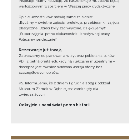
inspiracji. Mamy nadzieję, że nasze lekcje muzealne będą
wartościowym wsparciem w Waszej pracy dydaktycznej.
Opinie uczestników mówią same za siebie:
„Byliśmy – świetne zajęcia, prelekcja, przebieranki, zajęcia
plastyczne. Dzieci były zachwycone, dziękujemy!”
„Super zajęcia, pełne ciekawostek i kreatywnej pracy.
Polecamy serdecznie!”
Rezerwacje już trwają
Zapraszamy do planowania wizyt oraz pobierania plików
PDF z pełną ofertą edukacyjną i lekcjami muzealnymi –
dostępna jest również skrócona wersja oferty bez
szczegółowych opisów.
PS. Informujemy, że z dniem 1 grudnia 2025 r. oddział
Muzeum Zamek w Dębnie jest zamknięty dla
zwiedzających.
Odkryjcie z nami świat pełen historii!