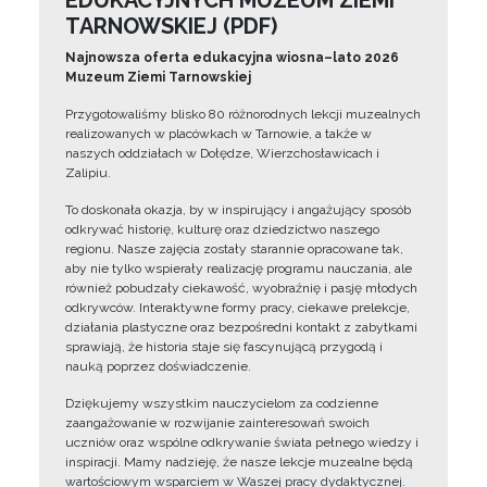
EDUKACYJNYCH MUZEUM ZIEMI
TARNOWSKIEJ (PDF)
Najnowsza oferta edukacyjna wiosna–lato 2026
Muzeum Ziemi Tarnowskiej
Przygotowaliśmy blisko 80 różnorodnych lekcji muzealnych
realizowanych w placówkach w Tarnowie, a także w
naszych oddziałach w Dołędze, Wierzchosławicach i
Zalipiu.
To doskonała okazja, by w inspirujący i angażujący sposób
odkrywać historię, kulturę oraz dziedzictwo naszego
regionu. Nasze zajęcia zostały starannie opracowane tak,
aby nie tylko wspierały realizację programu nauczania, ale
również pobudzały ciekawość, wyobraźnię i pasję młodych
odkrywców. Interaktywne formy pracy, ciekawe prelekcje,
działania plastyczne oraz bezpośredni kontakt z zabytkami
sprawiają, że historia staje się fascynującą przygodą i
nauką poprzez doświadczenie.
Dziękujemy wszystkim nauczycielom za codzienne
zaangażowanie w rozwijanie zainteresowań swoich
uczniów oraz wspólne odkrywanie świata pełnego wiedzy i
inspiracji. Mamy nadzieję, że nasze lekcje muzealne będą
wartościowym wsparciem w Waszej pracy dydaktycznej.