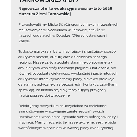
Najnowsza oferta edukacyjna wiosna–lato 2026
Muzeum Ziemi Tarnowskiej
Przygotowaliśmy blisko 80 różnorodnych lekcji muzealnych
realizowanych w placówkach w Tarnowie, a także w
naszych oddziałach w Dołędze, Wierzchosławicach i
Zalipiu.
To doskonała okazja, by w inspirujący i angażujący sposób
odkrywać historię, kulturę oraz dziedzictwo naszego
regionu. Nasze zajęcia zostały starannie opracowane tak,
aby nie tylko wspierały realizację programu nauczania, ale
również pobudzały ciekawość, wyobraźnię i pasję młodych
odkrywców. Interaktywne formy pracy, ciekawe prelekcje,
działania plastyczne oraz bezpośredni kontakt z zabytkami
sprawiają, że historia staje się fascynującą przygodą i
nauką poprzez doświadczenie.
Dziękujemy wszystkim nauczycielom za codzienne
zaangażowanie w rozwijanie zainteresowań swoich
uczniów oraz wspólne odkrywanie świata pełnego wiedzy i
inspiracji. Mamy nadzieję, że nasze lekcje muzealne będą
wartościowym wsparciem w Waszej pracy dydaktycznej.