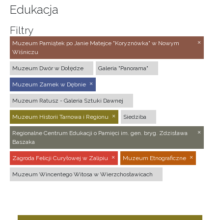
Edukacja
Filtry
Muzeum Pamiątek po Janie Matejce "Koryznówka" w Nowym
Wiśniczu
Muzeum Dwór w Dołędze
Galeria "Panorama"
Muzeum Zamek w Dębnie
Muzeum Ratusz - Galeria Sztuki Dawnej
Muzeum Historii Tarnowa i Regionu
Siedziba
Regionalne Centrum Edukacji o Pamięci im. gen. bryg. Zdzisława
Baszaka
Zagroda Felicji Curyłowej w Zalipiu
Muzeum Etnograficzne
Muzeum Wincentego Witosa w Wierzchosławicach