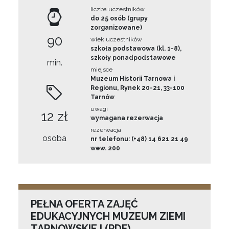
liczba uczestników
do 25 osób (grupy
zorganizowane)
90
wiek uczestników
szkoła podstawowa (kl. 1-8),
szkoły ponadpodstawowe
min.
miejsce
Muzeum Historii Tarnowa i
Regionu, Rynek 20-21, 33-100
Tarnów
uwagi
12 zł
wymagana rezerwacja
rezerwacja
osoba
nr telefonu: (+48) 14 621 21 49
wew. 200
PEŁNA OFERTA ZAJĘĆ
EDUKACYJNYCH MUZEUM ZIEMI
TARNOWSKIEJ (PDF)