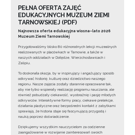
PEŁNA OFERTA ZAJĘĆ
EDUKACYJNYCH MUZEUM ZIEMI
TARNOWSKIEJ (PDF)
Najnowsza oferta edukacyjna wiosna–lato 2026
Muzeum Ziemi Tarnowskiej
Przygotowaliśmy blisko 80 różnorodnych lekcji muzealnych
realizowanych w placówkach w Tarnowie, a także w
naszych oddziałach w Dołędze, Wierzchosławicach i
Zalipiu.
To doskonała okazja, by w inspirujący i angażujący sposób
odkrywać historię, kulturę oraz dziedzictwo naszego
regionu. Nasze zajęcia zostały starannie opracowane tak,
aby nie tylko wspierały realizację programu nauczania, ale
również pobudzały ciekawość, wyobraźnię i pasję młodych
odkrywców. Interaktywne formy pracy, ciekawe prelekcje,
działania plastyczne oraz bezpośredni kontakt z zabytkami
sprawiają, że historia staje się fascynującą przygodą i
nauką poprzez doświadczenie.
Dziękujemy wszystkim nauczycielom za codzienne
zaangażowanie w rozwijanie zainteresowań swoich