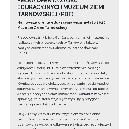
PEŁNA OFERTA ZAJĘĆ
EDUKACYJNYCH MUZEUM ZIEMI
TARNOWSKIEJ (PDF)
Najnowsza oferta edukacyjna wiosna–lato 2026
Muzeum Ziemi Tarnowskiej
Przygotowaliśmy blisko 80 różnorodnych lekcji muzealnych
realizowanych w placówkach w Tarnowie, a także w
naszych oddziałach w Dołędze, Wierzchosławicach i
Zalipiu.
To doskonała okazja, by w inspirujący i angażujący sposób
odkrywać historię, kulturę oraz dziedzictwo naszego
regionu. Nasze zajęcia zostały starannie opracowane tak,
aby nie tylko wspierały realizację programu nauczania, ale
również pobudzały ciekawość, wyobraźnię i pasję młodych
odkrywców. Interaktywne formy pracy, ciekawe prelekcje,
działania plastyczne oraz bezpośredni kontakt z zabytkami
sprawiają, że historia staje się fascynującą przygodą i
nauką poprzez doświadczenie.
Dziękujemy wszystkim nauczycielom za codzienne
zaangażowanie w rozwijanie zainteresowań swoich
uczniów oraz wspólne odkrywanie świata pełnego wiedzy i