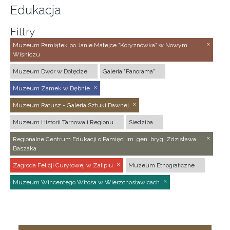
Edukacja
Filtry
Muzeum Pamiątek po Janie Matejce "Koryznówka" w Nowym
Wiśniczu
Muzeum Dwór w Dołędze
Galeria "Panorama"
Muzeum Zamek w Dębnie
Muzeum Ratusz - Galeria Sztuki Dawnej
Muzeum Historii Tarnowa i Regionu
Siedziba
Regionalne Centrum Edukacji o Pamięci im. gen. bryg. Zdzisława
Baszaka
Zagroda Felicji Curyłowej w Zalipiu
Muzeum Etnograficzne
Muzeum Wincentego Witosa w Wierzchosławicach