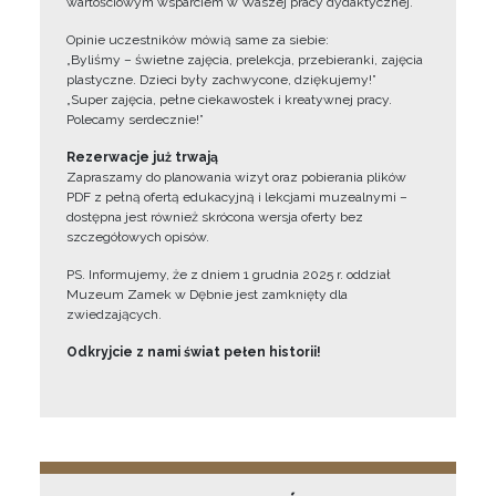
wartościowym wsparciem w Waszej pracy dydaktycznej.
Opinie uczestników mówią same za siebie:
„Byliśmy – świetne zajęcia, prelekcja, przebieranki, zajęcia
plastyczne. Dzieci były zachwycone, dziękujemy!”
„Super zajęcia, pełne ciekawostek i kreatywnej pracy.
Polecamy serdecznie!”
Rezerwacje już trwają
Zapraszamy do planowania wizyt oraz pobierania plików
PDF z pełną ofertą edukacyjną i lekcjami muzealnymi –
dostępna jest również skrócona wersja oferty bez
szczegółowych opisów.
PS. Informujemy, że z dniem 1 grudnia 2025 r. oddział
Muzeum Zamek w Dębnie jest zamknięty dla
zwiedzających.
Odkryjcie z nami świat pełen historii!