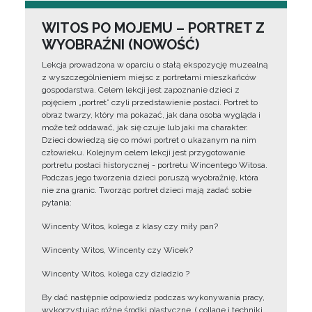
WITOS PO MOJEMU – PORTRET Z
WYOBRAŹNI (NOWOŚĆ)
Lekcja prowadzona w oparciu o stałą ekspozycję muzealną
z wyszczególnieniem miejsc z portretami mieszkańców
gospodarstwa. Celem lekcji jest zapoznanie dzieci z
pojęciem „portret” czyli przedstawienie postaci. Portret to
obraz twarzy, który ma pokazać, jak dana osoba wygląda i
może też oddawać, jak się czuje lub jaki ma charakter.
Dzieci dowiedzą się co mówi portret o ukazanym na nim
człowieku. Kolejnym celem lekcji jest przygotowanie
portretu postaci historycznej - portretu Wincentego Witosa.
Podczas jego tworzenia dzieci poruszą wyobraźnię, która
nie zna granic. Tworząc portret dzieci mają zadać sobie
pytania:
Wincenty Witos, kolega z klasy czy miły pan?
Wincenty Witos, Wincenty czy Wicek?
Wincenty Witos, kolega czy dziadzio ?
By dać następnie odpowiedz podczas wykonywania pracy,
wykorzystując różne środki plastyczne, ( collage i techniki