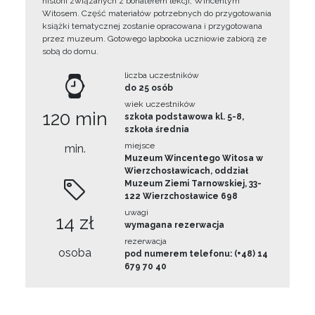
historii związanych z bohaterem lekcji, Wincentym
Witosem. Część materiałów potrzebnych do przygotowania
książki tematycznej zostanie opracowana i przygotowana
przez muzeum. Gotowego lapbooka uczniowie zabiorą ze
sobą do domu.
liczba uczestników
do 25 osób
wiek uczestników
120 min
szkoła podstawowa kl. 5-8,
szkoła średnia
miejsce
min.
Muzeum Wincentego Witosa w
Wierzchosławicach, oddział
Muzeum Ziemi Tarnowskiej, 33-
122 Wierzchosławice 698
uwagi
14 zł
wymagana rezerwacja
rezerwacja
osoba
pod numerem telefonu: (+48) 14
679 70 40