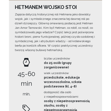
HETMANEM WOJSKO STOI
Zajęcia dotyczą historycznej roli Hetmana jako dowódcy
wojsk, jak i symbolicznego znaczenia tej dawnej roli po
dzień dzisiejszy. Główną omawianą postacią jest Hetman
Jan Amor Tarnowski. Kim był Hetman, co robił, co nosił, co
symbolizowało jego władze? Część lekcji jest poświęcona
historii broni, pierw funkcjonalnej, później czysto ozdobnej i
symbolicznej, jak i atrybutom władzy - od królewskiego
berła po kordzik oficera. W części praktycznej uczestnicy
tworzą własną buławę hetmańską.
liczba uczestników
do 25 osób (grupy
zorganizowane)
45-60
wiek uczestników
przedszkole, edukacja
min
wczesnoszkolna, szkoła
podstawowa (kl. 4-8)
dostępność dla osób
min.
z niepełnosprawnościami
osoby z niepełnosprawnością
słuchu, osoby z
niepełnosprawnością