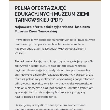
PEŁNA OFERTA ZAJĘĆ
EDUKACYJNYCH MUZEUM ZIEMI
TARNOWSKIEJ (PDF)
Najnowsza oferta edukacyjna wiosna–lato 2026
Muzeum Ziemi Tarnowskiej
Przygotowaliśmy blisko 80 różnorodnych lekcji muzealnych
realizowanych w placówkach w Tarnowie, a także w
naszych oddziałach w Dołędze, Wierzchosławicach i
Zalipiu.
To doskonała okazja, by w inspirujący i angażujący sposób
odkrywać historię, kulturę oraz dziedzictwo naszego
regionu. Nasze zajęcia zostały starannie opracowane tak,
aby nie tylko wspierały realizację programu nauczania, ale
również pobudzały ciekawość, wyobraźnię i pasję młodych
odkrywców. Interaktywne formy pracy, ciekawe prelekcje,
działania plastyczne oraz bezpośredni kontakt z zabytkami
sprawiają, że historia staje się fascynującą przygodą i
nauką poprzez doświadczenie.
Dziękujemy wszystkim nauczycielom za codzienne
zaangażowanie w rozwijanie zainteresowań swoich