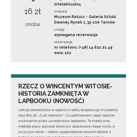
intelektualną
16 zł
miejsce
Muzeum Ratusz - Galeria Sztuki
Dawnej, Rynek 1, 33-100 Tarnów
osoba
uwagi
wymagana rezerwacja
rezerwacja
nr telefonu: (+48) 14 621 21 49
wew. 101
RZECZ O WINCENTYM WITOSIE-
HISTORIA ZAMKNIĘTA W
LAPBOOKU (NOWOŚĆ)
Lekcja prowadzona w oparciu o stałą ekspozycję muzealną
oraz film pt. „Cud Jedności”. Uzupełnieniem zajęć będzie
wykonanie przez uczestników lapbooka. Ta kreatywna
metoda pracy pozwoli stworzyć obrazkową mapę myśli, a
co za tym idzie – ułatwi zapamiętanie nowych faktów z