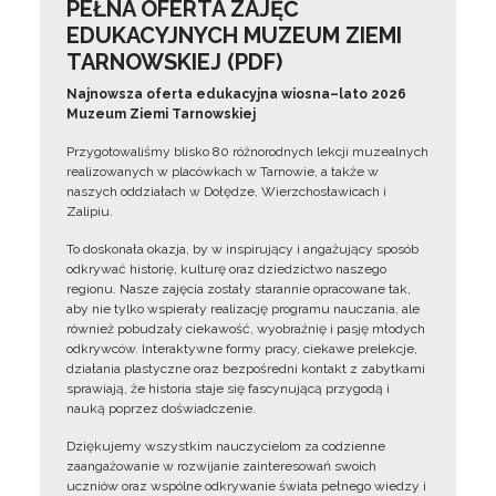
PEŁNA OFERTA ZAJĘĆ
EDUKACYJNYCH MUZEUM ZIEMI
TARNOWSKIEJ (PDF)
Najnowsza oferta edukacyjna wiosna–lato 2026
Muzeum Ziemi Tarnowskiej
Przygotowaliśmy blisko 80 różnorodnych lekcji muzealnych
realizowanych w placówkach w Tarnowie, a także w
naszych oddziałach w Dołędze, Wierzchosławicach i
Zalipiu.
To doskonała okazja, by w inspirujący i angażujący sposób
odkrywać historię, kulturę oraz dziedzictwo naszego
regionu. Nasze zajęcia zostały starannie opracowane tak,
aby nie tylko wspierały realizację programu nauczania, ale
również pobudzały ciekawość, wyobraźnię i pasję młodych
odkrywców. Interaktywne formy pracy, ciekawe prelekcje,
działania plastyczne oraz bezpośredni kontakt z zabytkami
sprawiają, że historia staje się fascynującą przygodą i
nauką poprzez doświadczenie.
Dziękujemy wszystkim nauczycielom za codzienne
zaangażowanie w rozwijanie zainteresowań swoich
uczniów oraz wspólne odkrywanie świata pełnego wiedzy i