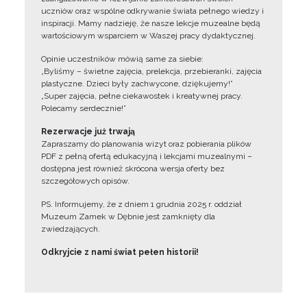
uczniów oraz wspólne odkrywanie świata pełnego wiedzy i
inspiracji. Mamy nadzieję, że nasze lekcje muzealne będą
wartościowym wsparciem w Waszej pracy dydaktycznej.
Opinie uczestników mówią same za siebie:
„Byliśmy – świetne zajęcia, prelekcja, przebieranki, zajęcia
plastyczne. Dzieci były zachwycone, dziękujemy!”
„Super zajęcia, pełne ciekawostek i kreatywnej pracy.
Polecamy serdecznie!”
Rezerwacje już trwają
Zapraszamy do planowania wizyt oraz pobierania plików
PDF z pełną ofertą edukacyjną i lekcjami muzealnymi –
dostępna jest również skrócona wersja oferty bez
szczegółowych opisów.
PS. Informujemy, że z dniem 1 grudnia 2025 r. oddział
Muzeum Zamek w Dębnie jest zamknięty dla
zwiedzających.
Odkryjcie z nami świat pełen historii!