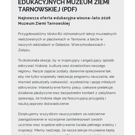
EDUKACYJNYCH MUZEUM ZIEMI
TARNOWSKIEJ (PDF)
Najnowsza oferta edukacyjna wiosna–lato 2026
Muzeum Ziemi Tarnowskiej
Przygotowaliśmy blisko 80 różnorodnych lekcji muzealnych
realizowanych w placówkach w Tarnowie, a także w
naszych oddziałach w Dołędze, Wierzchosławicach i
Zalipiu.
To doskonała okazja, by w inspirujący i angażujący sposób
odkrywać historię, kulturę oraz dziedzictwo naszego
regionu. Nasze zajęcia zostały starannie opracowane tak,
aby nie tylko wspierały realizację programu nauczania, ale
również pobudzały ciekawość, wyobraźnię i pasję młodych
odkrywców. Interaktywne formy pracy, ciekawe prelekcje,
działania plastyczne oraz bezpośredni kontakt z zabytkami
sprawiają, że historia staje się fascynującą przygodą i
nauką poprzez doświadczenie.
Dziękujemy wszystkim nauczycielom za codzienne
zaangażowanie w rozwijanie zainteresowań swoich
uczniów oraz wspólne odkrywanie świata pełnego wiedzy i
inspiracji. Mamy nadzieję, że nasze lekcje muzealne będą