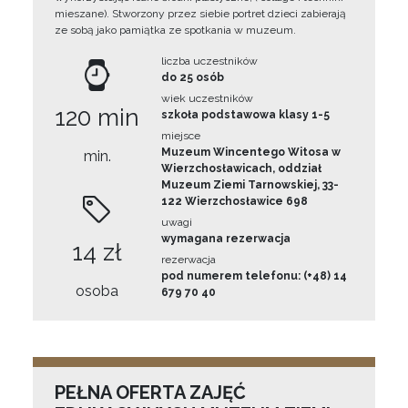
mieszane). Stworzony przez siebie portret dzieci zabierają
ze sobą jako pamiątka ze spotkania w muzeum.
liczba uczestników
do 25 osób
wiek uczestników
120 min
szkoła podstawowa klasy 1-5
miejsce
Muzeum Wincentego Witosa w
min.
Wierzchosławicach, oddział
Muzeum Ziemi Tarnowskiej, 33-
122 Wierzchosławice 698
uwagi
wymagana rezerwacja
14 zł
rezerwacja
pod numerem telefonu: (+48) 14
osoba
679 70 40
PEŁNA OFERTA ZAJĘĆ