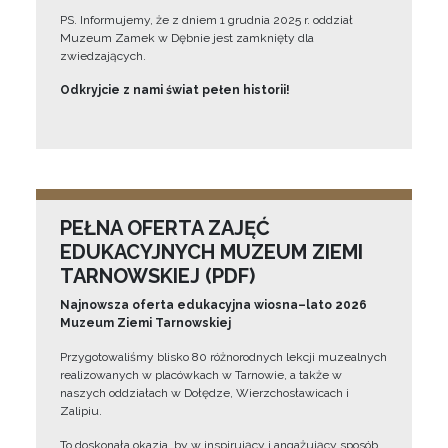
PS. Informujemy, że z dniem 1 grudnia 2025 r. oddział
Muzeum Zamek w Dębnie jest zamknięty dla
zwiedzających.
Odkryjcie z nami świat pełen historii!
PEŁNA OFERTA ZAJĘĆ
EDUKACYJNYCH MUZEUM ZIEMI
TARNOWSKIEJ (PDF)
Najnowsza oferta edukacyjna wiosna–lato 2026
Muzeum Ziemi Tarnowskiej
Przygotowaliśmy blisko 80 różnorodnych lekcji muzealnych
realizowanych w placówkach w Tarnowie, a także w
naszych oddziałach w Dołędze, Wierzchosławicach i
Zalipiu.
To doskonała okazja, by w inspirujący i angażujący sposób