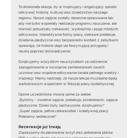
To doskonała okazja, by w inspirujący i angażujący sposób
odkrywać historię, kulturę oraz dziedzictwo naszego
regionu. Nasze zajęcia zostały starannie opracowane tak,
aby nie tylko wspierały realizację programu nauczania, ale
również pobudzały ciekawość, wyobraźnię i pasję młodych
odkrywców. Interaktywne formy pracy, ciekawe prelekcje,
działania plastyczne oraz bezpośredni kontakt z zabytkami
sprawiają, że historia staje się fascynującą przygodą i
nauką poprzez doświadczenie.
Dziękujemy wszystkim nauczycielom za codzienne
zaangażowanie w rozwijanie zainteresowań swoich
uczniów oraz wspólne odkrywanie świata pełnego wiedzy i
inspiracji. Mamy nadzieję, że nasze lekcje muzealne będą
wartościowym wsparciem w Waszej pracy dydaktycznej.
Opinie uczestników mówią same za siebie:
„Byliśmy – świetne zajęcia, prelekcja, przebieranki, zajęcia
plastyczne. Dzieci były zachwycone, dziękujemy!”
„Super zajęcia, pełne ciekawostek i kreatywnej pracy.
Polecamy serdecznie!”
Rezerwacje już trwają
Zapraszamy do planowania wizyt oraz pobierania plików