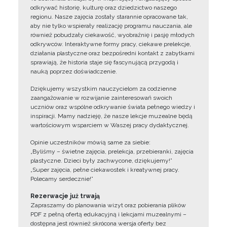
odkrywać historię, kulturę oraz dziedzictwo naszego
regionu. Nasze zajęcia zostały starannie opracowane tak,
aby nie tylko wspierały realizację programu nauczania, ale
również pobudzały ciekawość, wyobraźnię i pasję młodych
odkrywców. Interaktywne formy pracy, ciekawe prelekcje,
działania plastyczne oraz bezpośredni kontakt z zabytkami
sprawiają, że historia staje się fascynującą przygodą i
nauką poprzez doświadczenie.
Dziękujemy wszystkim nauczycielom za codzienne
zaangażowanie w rozwijanie zainteresowań swoich
uczniów oraz wspólne odkrywanie świata pełnego wiedzy i
inspiracji. Mamy nadzieję, że nasze lekcje muzealne będą
wartościowym wsparciem w Waszej pracy dydaktycznej.
Opinie uczestników mówią same za siebie:
„Byliśmy – świetne zajęcia, prelekcja, przebieranki, zajęcia
plastyczne. Dzieci były zachwycone, dziękujemy!”
„Super zajęcia, pełne ciekawostek i kreatywnej pracy.
Polecamy serdecznie!”
Rezerwacje już trwają
Zapraszamy do planowania wizyt oraz pobierania plików
PDF z pełną ofertą edukacyjną i lekcjami muzealnymi –
dostępna jest również skrócona wersja oferty bez