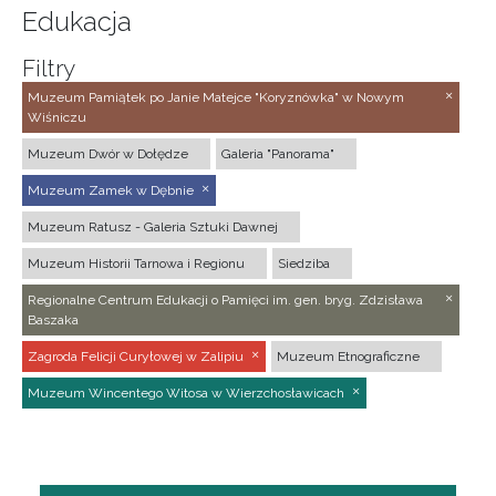
Edukacja
Filtry
Muzeum Pamiątek po Janie Matejce "Koryznówka" w Nowym
Wiśniczu
Muzeum Dwór w Dołędze
Galeria "Panorama"
Muzeum Zamek w Dębnie
Muzeum Ratusz - Galeria Sztuki Dawnej
Muzeum Historii Tarnowa i Regionu
Siedziba
Regionalne Centrum Edukacji o Pamięci im. gen. bryg. Zdzisława
Baszaka
Zagroda Felicji Curyłowej w Zalipiu
Muzeum Etnograficzne
Muzeum Wincentego Witosa w Wierzchosławicach