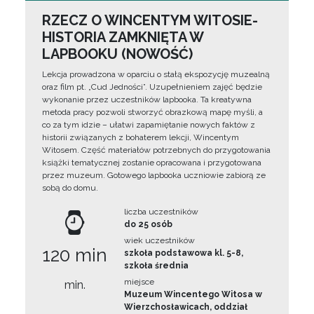
RZECZ O WINCENTYM WITOSIE-
HISTORIA ZAMKNIĘTA W
LAPBOOKU (NOWOŚĆ)
Lekcja prowadzona w oparciu o stałą ekspozycję muzealną
oraz film pt. „Cud Jedności”. Uzupełnieniem zajęć będzie
wykonanie przez uczestników lapbooka. Ta kreatywna
metoda pracy pozwoli stworzyć obrazkową mapę myśli, a
co za tym idzie – ułatwi zapamiętanie nowych faktów z
historii związanych z bohaterem lekcji, Wincentym
Witosem. Część materiałów potrzebnych do przygotowania
książki tematycznej zostanie opracowana i przygotowana
przez muzeum. Gotowego lapbooka uczniowie zabiorą ze
sobą do domu.
liczba uczestników
do 25 osób
wiek uczestników
120 min
szkoła podstawowa kl. 5-8,
szkoła średnia
miejsce
min.
Muzeum Wincentego Witosa w
Wierzchosławicach, oddział