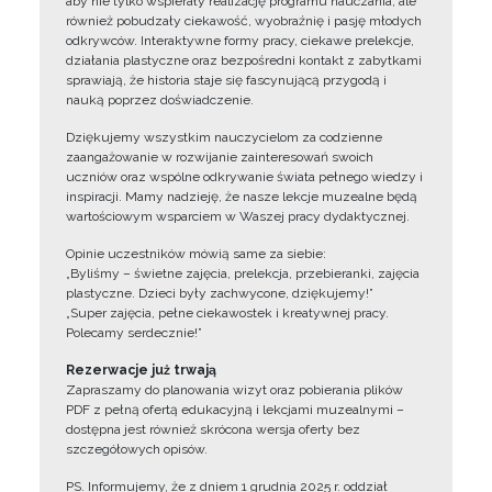
aby nie tylko wspierały realizację programu nauczania, ale
również pobudzały ciekawość, wyobraźnię i pasję młodych
odkrywców. Interaktywne formy pracy, ciekawe prelekcje,
działania plastyczne oraz bezpośredni kontakt z zabytkami
sprawiają, że historia staje się fascynującą przygodą i
nauką poprzez doświadczenie.
Dziękujemy wszystkim nauczycielom za codzienne
zaangażowanie w rozwijanie zainteresowań swoich
uczniów oraz wspólne odkrywanie świata pełnego wiedzy i
inspiracji. Mamy nadzieję, że nasze lekcje muzealne będą
wartościowym wsparciem w Waszej pracy dydaktycznej.
Opinie uczestników mówią same za siebie:
„Byliśmy – świetne zajęcia, prelekcja, przebieranki, zajęcia
plastyczne. Dzieci były zachwycone, dziękujemy!”
„Super zajęcia, pełne ciekawostek i kreatywnej pracy.
Polecamy serdecznie!”
Rezerwacje już trwają
Zapraszamy do planowania wizyt oraz pobierania plików
PDF z pełną ofertą edukacyjną i lekcjami muzealnymi –
dostępna jest również skrócona wersja oferty bez
szczegółowych opisów.
PS. Informujemy, że z dniem 1 grudnia 2025 r. oddział