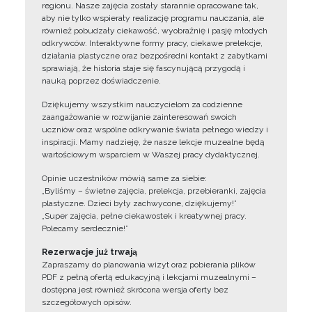
regionu. Nasze zajęcia zostały starannie opracowane tak,
aby nie tylko wspierały realizację programu nauczania, ale
również pobudzały ciekawość, wyobraźnię i pasję młodych
odkrywców. Interaktywne formy pracy, ciekawe prelekcje,
działania plastyczne oraz bezpośredni kontakt z zabytkami
sprawiają, że historia staje się fascynującą przygodą i
nauką poprzez doświadczenie.
Dziękujemy wszystkim nauczycielom za codzienne
zaangażowanie w rozwijanie zainteresowań swoich
uczniów oraz wspólne odkrywanie świata pełnego wiedzy i
inspiracji. Mamy nadzieję, że nasze lekcje muzealne będą
wartościowym wsparciem w Waszej pracy dydaktycznej.
Opinie uczestników mówią same za siebie:
„Byliśmy – świetne zajęcia, prelekcja, przebieranki, zajęcia
plastyczne. Dzieci były zachwycone, dziękujemy!”
„Super zajęcia, pełne ciekawostek i kreatywnej pracy.
Polecamy serdecznie!”
Rezerwacje już trwają
Zapraszamy do planowania wizyt oraz pobierania plików
PDF z pełną ofertą edukacyjną i lekcjami muzealnymi –
dostępna jest również skrócona wersja oferty bez
szczegółowych opisów.