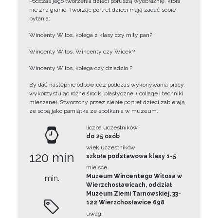
Podczas jego tworzenia dzieci poruszą wyobraźnię, która
nie zna granic. Tworząc portret dzieci mają zadać sobie
pytania:
Wincenty Witos, kolega z klasy czy miły pan?
Wincenty Witos, Wincenty czy Wicek?
Wincenty Witos, kolega czy dziadzio ?
By dać następnie odpowiedz podczas wykonywania pracy,
wykorzystując różne środki plastyczne, ( collage i techniki
mieszane). Stworzony przez siebie portret dzieci zabierają
ze sobą jako pamiątka ze spotkania w muzeum.
liczba uczestników
do 25 osób
wiek uczestników
120 min
szkoła podstawowa klasy 1-5
miejsce
Muzeum Wincentego Witosa w
min.
Wierzchosławicach, oddział
Muzeum Ziemi Tarnowskiej, 33-
122 Wierzchosławice 698
uwagi