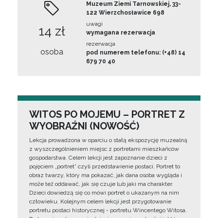
Muzeum Ziemi Tarnowskiej, 33-
122 Wierzchosławice 698
uwagi
14 zł
wymagana rezerwacja
rezerwacja
osoba
pod numerem telefonu: (+48) 14
679 70 40
WITOS PO MOJEMU – PORTRET Z
WYOBRAŹNI (NOWOŚĆ)
Lekcja prowadzona w oparciu o stałą ekspozycję muzealną
z wyszczególnieniem miejsc z portretami mieszkańców
gospodarstwa. Celem lekcji jest zapoznanie dzieci z
pojęciem „portret” czyli przedstawienie postaci. Portret to
obraz twarzy, który ma pokazać, jak dana osoba wygląda i
może też oddawać, jak się czuje lub jaki ma charakter.
Dzieci dowiedzą się co mówi portret o ukazanym na nim
człowieku. Kolejnym celem lekcji jest przygotowanie
portretu postaci historycznej - portretu Wincentego Witosa.