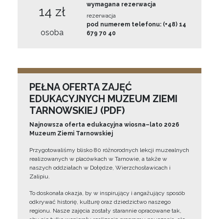
wymagana rezerwacja
14 zł
rezerwacja
pod numerem telefonu: (+48) 14
osoba
679 70 40
PEŁNA OFERTA ZAJĘĆ
EDUKACYJNYCH MUZEUM ZIEMI
TARNOWSKIEJ (PDF)
Najnowsza oferta edukacyjna wiosna–lato 2026
Muzeum Ziemi Tarnowskiej
Przygotowaliśmy blisko 80 różnorodnych lekcji muzealnych
realizowanych w placówkach w Tarnowie, a także w
naszych oddziałach w Dołędze, Wierzchosławicach i
Zalipiu.
To doskonała okazja, by w inspirujący i angażujący sposób
odkrywać historię, kulturę oraz dziedzictwo naszego
regionu. Nasze zajęcia zostały starannie opracowane tak,