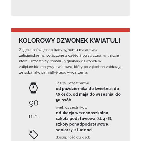
KOLOROWY DZWONEK KWIATULI
Zajęcia poświęcone tradycyjnemu malarstwu
zalipiańskiemu połączone z częścią plastyczną, w trakcie
której uczestnicy pomalują gliniany dzwonek w
zalipiańskie motywy kwiatowe, który po zajęciach zabierają
ze sobą jako pamiątkę tego wydarzenia.
liczba uczestników
od października do kwietnia: do
30 osób, od maja do września: do
90
50 osób
wiek uczestników
edukacja wczesnoszkolna,
min.
szkoła podstawowa (kl. 4-8),
szkoły ponadpodstawowe,
seniorzy, studenci
dostępność dla osób