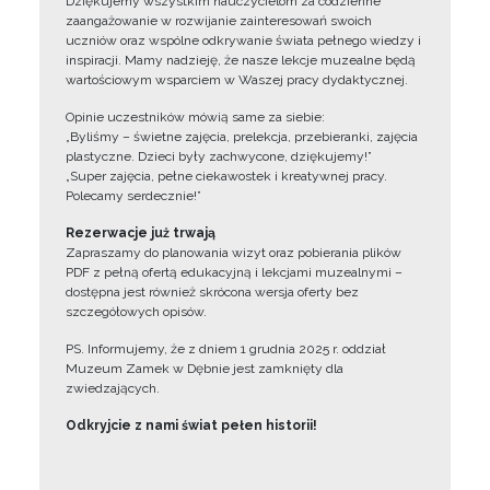
Dziękujemy wszystkim nauczycielom za codzienne
zaangażowanie w rozwijanie zainteresowań swoich
uczniów oraz wspólne odkrywanie świata pełnego wiedzy i
inspiracji. Mamy nadzieję, że nasze lekcje muzealne będą
wartościowym wsparciem w Waszej pracy dydaktycznej.
Opinie uczestników mówią same za siebie:
„Byliśmy – świetne zajęcia, prelekcja, przebieranki, zajęcia
plastyczne. Dzieci były zachwycone, dziękujemy!”
„Super zajęcia, pełne ciekawostek i kreatywnej pracy.
Polecamy serdecznie!”
Rezerwacje już trwają
Zapraszamy do planowania wizyt oraz pobierania plików
PDF z pełną ofertą edukacyjną i lekcjami muzealnymi –
dostępna jest również skrócona wersja oferty bez
szczegółowych opisów.
PS. Informujemy, że z dniem 1 grudnia 2025 r. oddział
Muzeum Zamek w Dębnie jest zamknięty dla
zwiedzających.
Odkryjcie z nami świat pełen historii!