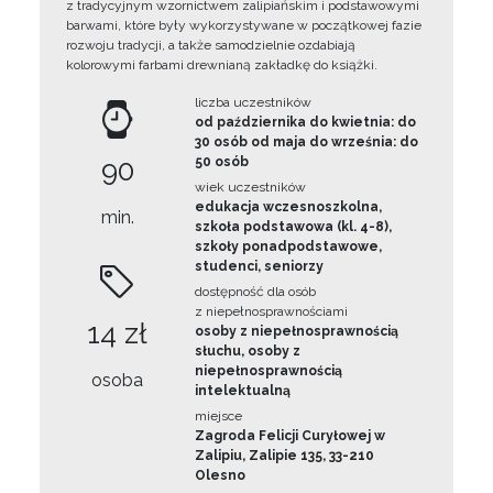
z tradycyjnym wzornictwem zalipiańskim i podstawowymi
barwami, które były wykorzystywane w początkowej fazie
rozwoju tradycji, a także samodzielnie ozdabiają
kolorowymi farbami drewnianą zakładkę do książki.
liczba uczestników
od października do kwietnia: do
30 osób od maja do września: do
90
50 osób
wiek uczestników
edukacja wczesnoszkolna,
min.
szkoła podstawowa (kl. 4-8),
szkoły ponadpodstawowe,
studenci, seniorzy
dostępność dla osób
z niepełnosprawnościami
14 zł
osoby z niepełnosprawnością
słuchu, osoby z
niepełnosprawnością
osoba
intelektualną
miejsce
Zagroda Felicji Curyłowej w
Zalipiu, Zalipie 135, 33-210
Olesno