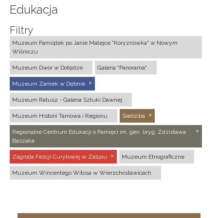
Edukacja
Filtry
Muzeum Pamiątek po Janie Matejce "Koryznówka" w Nowym
Wiśniczu
Muzeum Dwór w Dołędze
Galeria "Panorama"
Muzeum Zamek w Dębnie
Muzeum Ratusz - Galeria Sztuki Dawnej
Muzeum Historii Tarnowa i Regionu
Siedziba
Regionalne Centrum Edukacji o Pamięci im. gen. bryg. Zdzisława
Baszaka
Zagroda Felicji Curyłowej w Zalipiu
Muzeum Etnograficzne
Muzeum Wincentego Witosa w Wierzchosławicach