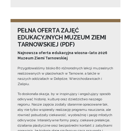
PEŁNA OFERTA ZAJĘĆ
EDUKACYJNYCH MUZEUM ZIEMI
TARNOWSKIEJ (PDF)
Najnowsza oferta edukacyjna wiosna–lato 2026
Muzeum Ziemi Tarnowskiej
Przygotowaliśmy blisko 80 różnorodnych lekcji muzealnych
realizowanych w placówkach w Tarnowie, a także w
naszych oddziałach w Dołędze, Wierzchosławicach i
Zalipiu.
To doskonała okazja, by w inspirujący i angażujący sposób
odkrywać historię, kulturę oraz dziedzictwo naszego
regionu. Nasze zajęcia zostały starannie opracowane tak,
aby nie tylko wspierały realizację programu nauczania, ale
również pobudzały ciekawość, wyobraźnię i pasję młodych
odkrywców. Interaktywne formy pracy, ciekawe prelekcje,
działania plastyczne oraz bezpośredni kontakt z zabytkami
sprawiają, że historia staje się fascynującą przygodą i