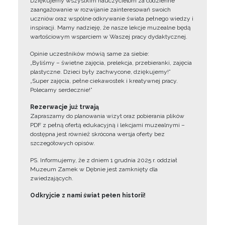
Dziękujemy wszystkim nauczycielom za codzienne
zaangażowanie w rozwijanie zainteresowań swoich
uczniów oraz wspólne odkrywanie świata pełnego wiedzy i
inspiracji. Mamy nadzieję, że nasze lekcje muzealne będą
wartościowym wsparciem w Waszej pracy dydaktycznej.
Opinie uczestników mówią same za siebie:
„Byliśmy – świetne zajęcia, prelekcja, przebieranki, zajęcia
plastyczne. Dzieci były zachwycone, dziękujemy!”
„Super zajęcia, pełne ciekawostek i kreatywnej pracy.
Polecamy serdecznie!”
Rezerwacje już trwają
Zapraszamy do planowania wizyt oraz pobierania plików
PDF z pełną ofertą edukacyjną i lekcjami muzealnymi –
dostępna jest również skrócona wersja oferty bez
szczegółowych opisów.
PS. Informujemy, że z dniem 1 grudnia 2025 r. oddział
Muzeum Zamek w Dębnie jest zamknięty dla
zwiedzających.
Odkryjcie z nami świat pełen historii!