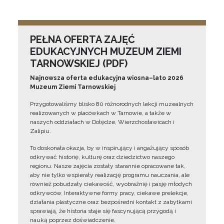
PEŁNA OFERTA ZAJĘĆ
EDUKACYJNYCH MUZEUM ZIEMI
TARNOWSKIEJ (PDF)
Najnowsza oferta edukacyjna wiosna–lato 2026
Muzeum Ziemi Tarnowskiej
Przygotowaliśmy blisko 80 różnorodnych lekcji muzealnych
realizowanych w placówkach w Tarnowie, a także w
naszych oddziałach w Dołędze, Wierzchosławicach i
Zalipiu.
To doskonała okazja, by w inspirujący i angażujący sposób
odkrywać historię, kulturę oraz dziedzictwo naszego
regionu. Nasze zajęcia zostały starannie opracowane tak,
aby nie tylko wspierały realizację programu nauczania, ale
również pobudzały ciekawość, wyobraźnię i pasję młodych
odkrywców. Interaktywne formy pracy, ciekawe prelekcje,
działania plastyczne oraz bezpośredni kontakt z zabytkami
sprawiają, że historia staje się fascynującą przygodą i
nauką poprzez doświadczenie.