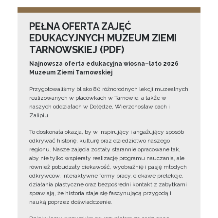
PEŁNA OFERTA ZAJĘĆ
EDUKACYJNYCH MUZEUM ZIEMI
TARNOWSKIEJ (PDF)
Najnowsza oferta edukacyjna wiosna–lato 2026
Muzeum Ziemi Tarnowskiej
Przygotowaliśmy blisko 80 różnorodnych lekcji muzealnych
realizowanych w placówkach w Tarnowie, a także w
naszych oddziałach w Dołędze, Wierzchosławicach i
Zalipiu.
To doskonała okazja, by w inspirujący i angażujący sposób
odkrywać historię, kulturę oraz dziedzictwo naszego
regionu. Nasze zajęcia zostały starannie opracowane tak,
aby nie tylko wspierały realizację programu nauczania, ale
również pobudzały ciekawość, wyobraźnię i pasję młodych
odkrywców. Interaktywne formy pracy, ciekawe prelekcje,
działania plastyczne oraz bezpośredni kontakt z zabytkami
sprawiają, że historia staje się fascynującą przygodą i
nauką poprzez doświadczenie.