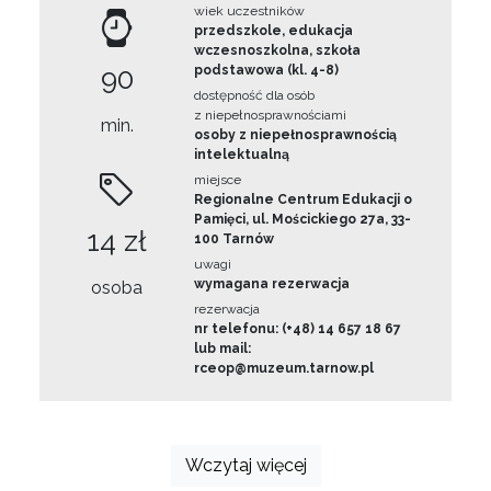
wiek uczestników
przedszkole, edukacja
wczesnoszkolna, szkoła
90
podstawowa (kl. 4-8)
dostępność dla osób
z niepełnosprawnościami
min.
osoby z niepełnosprawnością
intelektualną
miejsce
Regionalne Centrum Edukacji o
Pamięci, ul. Mościckiego 27a, 33-
14 zł
100 Tarnów
uwagi
wymagana rezerwacja
osoba
rezerwacja
nr telefonu: (+48) 14 657 18 67
lub mail:
rceop@muzeum.tarnow.pl
Wczytaj więcej