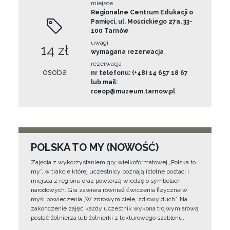
miejsce
Regionalne Centrum Edukacji o
Pamięci, ul. Mościckiego 27a, 33-
100 Tarnów
uwagi
14 zł
wymagana rezerwacja
rezerwacja
osoba
nr telefonu: (+48) 14 657 18 67
lub mail:
rceop@muzeum.tarnow.pl
POLSKA TO MY (NOWOŚĆ)
Zajęcia z wykorzystaniem gry wielkoformatowej „Polska to
my”, w trakcie której uczestnicy poznają istotne postaci i
miejsca z regionu oraz powtórzą wiedzę o symbolach
narodowych. Gra zawiera również ćwiczenia fizyczne w
myśl powiedzenia „W zdrowym ciele, zdrowy duch”. Na
zakończenie zajęć każdy uczestnik wykona trójwymiarową
postać żołnierza lub żołnierki z tekturowego szablonu.