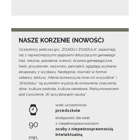
NASZE KORZENIE (NOWOŚĆ)
Uczestnicy podczas gry „ZGADUJ ZGADULA” zapoznają
się z najważniejszymi pojęciami dotyczącymi genealogii
(ród, rodzina, pokolenia, krewni, drzewo genealogiczne,
herb, przydomek, nazwisko, pamiątki), oglądają wybrane
eksponaty z wystawy. Następnie, również w formie
zabawy, lektury „Mania dziewczyna inne niż wszystkie” i
„Wścibscy” są punktem wyjścia do omówienia znaczenia
słów: kultura osobista, kultura narodowa. Podsumowaniem
jest ćwiczenie „W przysłowiach nauka”.
wiek uczestników
przedszkole
dostępność dla osób
90
z niepełnosprawnościami
osoby z niepełnosprawnością
intelektualną
min.