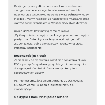
Dziękujemy wszystkim nauczycielom za codzienne
zaangażowanie w rozwijanie zainteresowań swoich
uczniów oraz wspólne odkrywanie świata pełnego wiedzy i
inspiracji. Mamy nadzieję, że nasze lekcje muzealne będą
wartościowym wsparciem w Waszej pracy dydaktycznej.
Opinie uczestników mówią same za siebie:
„Byliśmy – świetne zajęcia, prelekcja, przebieranki, zajęcia
plastyczne. Dzieci były zachwycone, dziękujemy!”
„Super zajęcia, pełne ciekawostek i kreatywnej pracy.
Polecamy serdecznie!”
Rezerwacje już trwają
Zapraszamy do planowania wizyt oraz pobierania plików
PDF z pełną ofertą edukacyjną i lekcjami muzealnymi –
dostępna jest również skrócona wersja oferty bez
szczegółowych opisów.
PS. Informujemy, że z dniem 1 grudnia 2025 r. oddział
Muzeum Zamek w Dębnie jest zamknięty dla
zwiedzających.
Odkryjcie z nami świat pełen historii!