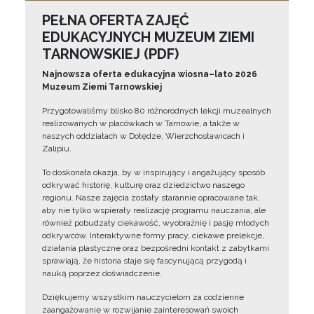
PEŁNA OFERTA ZAJĘĆ
EDUKACYJNYCH MUZEUM ZIEMI
TARNOWSKIEJ (PDF)
Najnowsza oferta edukacyjna wiosna–lato 2026
Muzeum Ziemi Tarnowskiej
Przygotowaliśmy blisko 80 różnorodnych lekcji muzealnych
realizowanych w placówkach w Tarnowie, a także w
naszych oddziałach w Dołędze, Wierzchosławicach i
Zalipiu.
To doskonała okazja, by w inspirujący i angażujący sposób
odkrywać historię, kulturę oraz dziedzictwo naszego
regionu. Nasze zajęcia zostały starannie opracowane tak,
aby nie tylko wspierały realizację programu nauczania, ale
również pobudzały ciekawość, wyobraźnię i pasję młodych
odkrywców. Interaktywne formy pracy, ciekawe prelekcje,
działania plastyczne oraz bezpośredni kontakt z zabytkami
sprawiają, że historia staje się fascynującą przygodą i
nauką poprzez doświadczenie.
Dziękujemy wszystkim nauczycielom za codzienne
zaangażowanie w rozwijanie zainteresowań swoich