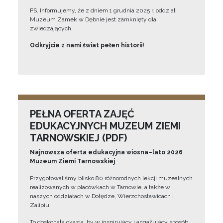
PS. Informujemy, że z dniem 1 grudnia 2025 r. oddział
Muzeum Zamek w Dębnie jest zamknięty dla
zwiedzających.
Odkryjcie z nami świat pełen historii!
PEŁNA OFERTA ZAJĘĆ
EDUKACYJNYCH MUZEUM ZIEMI
TARNOWSKIEJ (PDF)
Najnowsza oferta edukacyjna wiosna–lato 2026
Muzeum Ziemi Tarnowskiej
Przygotowaliśmy blisko 80 różnorodnych lekcji muzealnych
realizowanych w placówkach w Tarnowie, a także w
naszych oddziałach w Dołędze, Wierzchosławicach i
Zalipiu.
To doskonała okazja, by w inspirujący i angażujący sposób