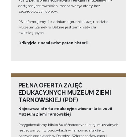
PDF z pełną ofertą edukacyjną i lekcjami muzealnymi –
dostępna jest również skrócona wersja oferty bez
szczegółowych opisów.
PS. Informujemy, że z dniem 1 grudnia 2025 r. oddział
Muzeum Zamek w Dębnie jest zamknięty dla
zwiedzających.
Odkryjcie z nami świat pełen historii!
PEŁNA OFERTA ZAJĘĆ
EDUKACYJNYCH MUZEUM ZIEMI
TARNOWSKIEJ (PDF)
Najnowsza oferta edukacyjna wiosna–lato 2026
Muzeum Ziemi Tarnowskiej
Przygotowaliśmy blisko 80 różnorodnych lekcji muzealnych
realizowanych w placówkach w Tarnowie, a także w
naszych oddziałach w Dołędze, Wierzchosławicach i