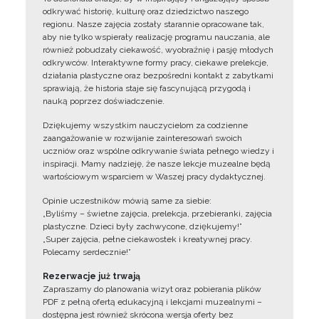
odkrywać historię, kulturę oraz dziedzictwo naszego
regionu. Nasze zajęcia zostały starannie opracowane tak,
aby nie tylko wspierały realizację programu nauczania, ale
również pobudzały ciekawość, wyobraźnię i pasję młodych
odkrywców. Interaktywne formy pracy, ciekawe prelekcje,
działania plastyczne oraz bezpośredni kontakt z zabytkami
sprawiają, że historia staje się fascynującą przygodą i
nauką poprzez doświadczenie.
Dziękujemy wszystkim nauczycielom za codzienne
zaangażowanie w rozwijanie zainteresowań swoich
uczniów oraz wspólne odkrywanie świata pełnego wiedzy i
inspiracji. Mamy nadzieję, że nasze lekcje muzealne będą
wartościowym wsparciem w Waszej pracy dydaktycznej.
Opinie uczestników mówią same za siebie:
„Byliśmy – świetne zajęcia, prelekcja, przebieranki, zajęcia
plastyczne. Dzieci były zachwycone, dziękujemy!”
„Super zajęcia, pełne ciekawostek i kreatywnej pracy.
Polecamy serdecznie!”
Rezerwacje już trwają
Zapraszamy do planowania wizyt oraz pobierania plików
PDF z pełną ofertą edukacyjną i lekcjami muzealnymi –
dostępna jest również skrócona wersja oferty bez