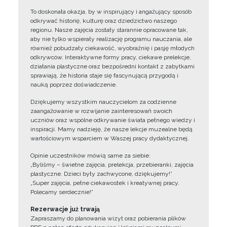
To doskonała okazja, by w inspirujący i angażujący sposób
odkrywać historię, kulturę oraz dziedzictwo naszego
regionu. Nasze zajęcia zostały starannie opracowane tak,
aby nie tylko wspierały realizację programu nauczania, ale
również pobudzały ciekawość, wyobraźnię i pasję młodych
odkrywców. Interaktywne formy pracy, ciekawe prelekcje,
działania plastyczne oraz bezpośredni kontakt z zabytkami
sprawiają, że historia staje się fascynującą przygodą i
nauką poprzez doświadczenie.
Dziękujemy wszystkim nauczycielom za codzienne
zaangażowanie w rozwijanie zainteresowań swoich
uczniów oraz wspólne odkrywanie świata pełnego wiedzy i
inspiracji. Mamy nadzieję, że nasze lekcje muzealne będą
wartościowym wsparciem w Waszej pracy dydaktycznej.
Opinie uczestników mówią same za siebie:
„Byliśmy – świetne zajęcia, prelekcja, przebieranki, zajęcia
plastyczne. Dzieci były zachwycone, dziękujemy!”
„Super zajęcia, pełne ciekawostek i kreatywnej pracy.
Polecamy serdecznie!”
Rezerwacje już trwają
Zapraszamy do planowania wizyt oraz pobierania plików