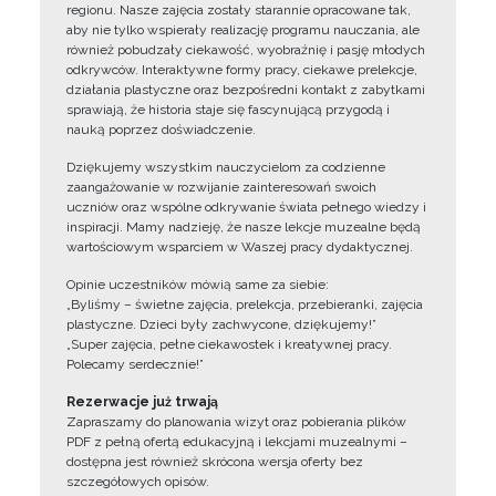
regionu. Nasze zajęcia zostały starannie opracowane tak,
aby nie tylko wspierały realizację programu nauczania, ale
również pobudzały ciekawość, wyobraźnię i pasję młodych
odkrywców. Interaktywne formy pracy, ciekawe prelekcje,
działania plastyczne oraz bezpośredni kontakt z zabytkami
sprawiają, że historia staje się fascynującą przygodą i
nauką poprzez doświadczenie.
Dziękujemy wszystkim nauczycielom za codzienne
zaangażowanie w rozwijanie zainteresowań swoich
uczniów oraz wspólne odkrywanie świata pełnego wiedzy i
inspiracji. Mamy nadzieję, że nasze lekcje muzealne będą
wartościowym wsparciem w Waszej pracy dydaktycznej.
Opinie uczestników mówią same za siebie:
„Byliśmy – świetne zajęcia, prelekcja, przebieranki, zajęcia
plastyczne. Dzieci były zachwycone, dziękujemy!”
„Super zajęcia, pełne ciekawostek i kreatywnej pracy.
Polecamy serdecznie!”
Rezerwacje już trwają
Zapraszamy do planowania wizyt oraz pobierania plików
PDF z pełną ofertą edukacyjną i lekcjami muzealnymi –
dostępna jest również skrócona wersja oferty bez
szczegółowych opisów.