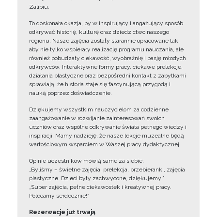
Zalipiu.
To doskonała okazja, by w inspirujący i angażujący sposób
odkrywać historię, kulturę oraz dziedzictwo naszego
regionu. Nasze zajęcia zostały starannie opracowane tak,
aby nie tylko wspierały realizację programu nauczania, ale
również pobudzały ciekawość, wyobraźnię i pasję młodych
odkrywców. Interaktywne formy pracy, ciekawe prelekcje,
działania plastyczne oraz bezpośredni kontakt z zabytkami
sprawiają, że historia staje się fascynującą przygodą i
nauką poprzez doświadczenie.
Dziękujemy wszystkim nauczycielom za codzienne
zaangażowanie w rozwijanie zainteresowań swoich
uczniów oraz wspólne odkrywanie świata pełnego wiedzy i
inspiracji. Mamy nadzieję, że nasze lekcje muzealne będą
wartościowym wsparciem w Waszej pracy dydaktycznej.
Opinie uczestników mówią same za siebie:
„Byliśmy – świetne zajęcia, prelekcja, przebieranki, zajęcia
plastyczne. Dzieci były zachwycone, dziękujemy!”
„Super zajęcia, pełne ciekawostek i kreatywnej pracy.
Polecamy serdecznie!”
Rezerwacje już trwają