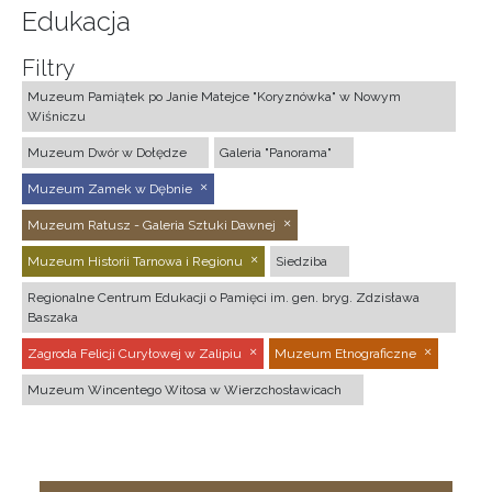
Edukacja
Filtry
Muzeum Pamiątek po Janie Matejce "Koryznówka" w Nowym
Wiśniczu
Muzeum Dwór w Dołędze
Galeria "Panorama"
Muzeum Zamek w Dębnie
Muzeum Ratusz - Galeria Sztuki Dawnej
Muzeum Historii Tarnowa i Regionu
Siedziba
Regionalne Centrum Edukacji o Pamięci im. gen. bryg. Zdzisława
Baszaka
Zagroda Felicji Curyłowej w Zalipiu
Muzeum Etnograficzne
Muzeum Wincentego Witosa w Wierzchosławicach