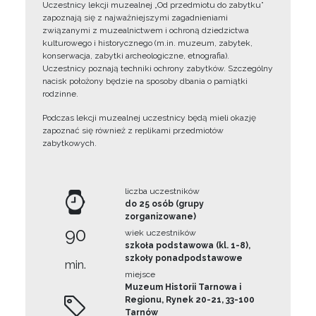
Uczestnicy lekcji muzealnej „Od przedmiotu do zabytku”
zapoznają się z najważniejszymi zagadnieniami
związanymi z muzealnictwem i ochroną dziedzictwa
kulturowego i historycznego (m.in. muzeum, zabytek,
konserwacja, zabytki archeologiczne, etnografia).
Uczestnicy poznają techniki ochrony zabytków. Szczególny
nacisk położony będzie na sposoby dbania o pamiątki
rodzinne.
Podczas lekcji muzealnej uczestnicy będą mieli okazję
zapoznać się również z replikami przedmiotów
zabytkowych.
liczba uczestników
do 25 osób (grupy
zorganizowane)
90
wiek uczestników
szkoła podstawowa (kl. 1-8),
szkoły ponadpodstawowe
min.
miejsce
Muzeum Historii Tarnowa i
Regionu, Rynek 20-21, 33-100
Tarnów