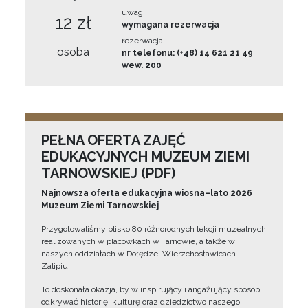
uwagi
12 zł
wymagana rezerwacja
rezerwacja
osoba
nr telefonu: (+48) 14 621 21 49
wew. 200
PEŁNA OFERTA ZAJĘĆ
EDUKACYJNYCH MUZEUM ZIEMI
TARNOWSKIEJ (PDF)
Najnowsza oferta edukacyjna wiosna–lato 2026
Muzeum Ziemi Tarnowskiej
Przygotowaliśmy blisko 80 różnorodnych lekcji muzealnych
realizowanych w placówkach w Tarnowie, a także w
naszych oddziałach w Dołędze, Wierzchosławicach i
Zalipiu.
To doskonała okazja, by w inspirujący i angażujący sposób
odkrywać historię, kulturę oraz dziedzictwo naszego