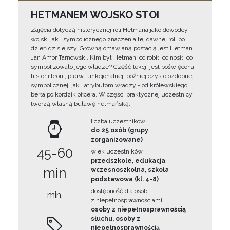
HETMANEM WOJSKO STOI
Zajęcia dotyczą historycznej roli Hetmana jako dowódcy
wojsk, jak i symbolicznego znaczenia tej dawnej roli po
dzień dzisiejszy. Główną omawianą postacią jest Hetman
Jan Amor Tarnowski. Kim był Hetman, co robił, co nosił, co
symbolizowało jego władze? Część lekcji jest poświęcona
historii broni, pierw funkcjonalnej, później czysto ozdobnej i
symbolicznej, jak i atrybutom władzy - od królewskiego
berła po kordzik oficera. W części praktycznej uczestnicy
tworzą własną buławę hetmańską.
liczba uczestników
do 25 osób (grupy
zorganizowane)
45-60
wiek uczestników
przedszkole, edukacja
min
wczesnoszkolna, szkoła
podstawowa (kl. 4-8)
dostępność dla osób
min.
z niepełnosprawnościami
osoby z niepełnosprawnością
słuchu, osoby z
niepełnosprawnością