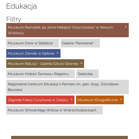
Edukacja
Filtry
Muzeum Pamiątek po Janie Matejce "Koryznówka" w Nowym
Wiśniczu
Muzeum Dwór w Dołędze
Galeria "Panorama"
Muzeum Zamek w Dębnie
Muzeum Ratusz - Galeria Sztuki Dawnej
Muzeum Historii Tarnowa i Regionu
Siedziba
Regionalne Centrum Edukacji o Pamięci im. gen. bryg. Zdzisława
Baszaka
Zagroda Felicji Curyłowej w Zalipiu
Muzeum Etnograficzne
Muzeum Wincentego Witosa w Wierzchosławicach