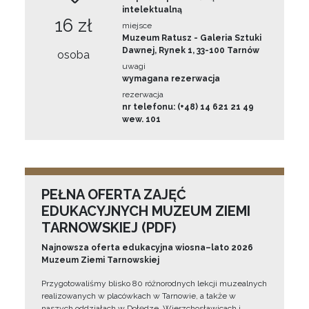
intelektualną
16 zł
miejsce
Muzeum Ratusz - Galeria Sztuki
Dawnej, Rynek 1, 33-100 Tarnów
osoba
uwagi
wymagana rezerwacja
rezerwacja
nr telefonu: (+48) 14 621 21 49
wew. 101
PEŁNA OFERTA ZAJĘĆ
EDUKACYJNYCH MUZEUM ZIEMI
TARNOWSKIEJ (PDF)
Najnowsza oferta edukacyjna wiosna–lato 2026
Muzeum Ziemi Tarnowskiej
Przygotowaliśmy blisko 80 różnorodnych lekcji muzealnych
realizowanych w placówkach w Tarnowie, a także w
naszych oddziałach w Dołędze, Wierzchosławicach i