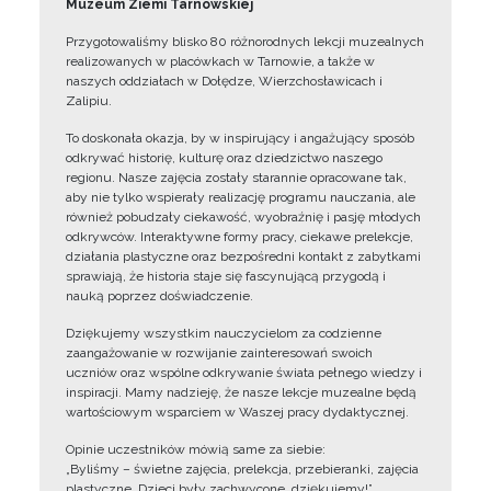
Muzeum Ziemi Tarnowskiej
Przygotowaliśmy blisko 80 różnorodnych lekcji muzealnych
realizowanych w placówkach w Tarnowie, a także w
naszych oddziałach w Dołędze, Wierzchosławicach i
Zalipiu.
To doskonała okazja, by w inspirujący i angażujący sposób
odkrywać historię, kulturę oraz dziedzictwo naszego
regionu. Nasze zajęcia zostały starannie opracowane tak,
aby nie tylko wspierały realizację programu nauczania, ale
również pobudzały ciekawość, wyobraźnię i pasję młodych
odkrywców. Interaktywne formy pracy, ciekawe prelekcje,
działania plastyczne oraz bezpośredni kontakt z zabytkami
sprawiają, że historia staje się fascynującą przygodą i
nauką poprzez doświadczenie.
Dziękujemy wszystkim nauczycielom za codzienne
zaangażowanie w rozwijanie zainteresowań swoich
uczniów oraz wspólne odkrywanie świata pełnego wiedzy i
inspiracji. Mamy nadzieję, że nasze lekcje muzealne będą
wartościowym wsparciem w Waszej pracy dydaktycznej.
Opinie uczestników mówią same za siebie:
„Byliśmy – świetne zajęcia, prelekcja, przebieranki, zajęcia
plastyczne. Dzieci były zachwycone, dziękujemy!”