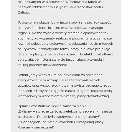
realizowanych w placówkach w Tarnowie, a także w
naszych oddziałach w Dołędze, Wierzchosławicach i
Zalipiu.
To doskonała okazja, by w inspirujący i angażujący sposób
odkrywać historię, kulturę oraz dziedzictwo naszego
regionu. Nasze zajęcia zostały starannie opracowane tak,
aby nie tylko wspierały realizację programu nauczania, ale
również pobudzały ciekawość, wyobraźnię i pasję młodych
odkrywców. Interaktywne formy pracy, ciekawe prelekcje,
działania plastyczne oraz bezpośredni kontakt z zabytkami
sprawiają, że historia staje się fascynującą przygodą i
nauką poprzez doświadczenie.
Dziękujemy wszystkim nauczycielom za codzienne
zaangażowanie w rozwijanie zainteresowań swoich
uczniów oraz wspólne odkrywanie świata pełnego wiedzy i
inspiracji. Mamy nadzieję, że nasze lekcje muzealne będą
wartościowym wsparciem w Waszej pracy dydaktycznej.
Opinie uczestników mówią same za siebie:
„Byliśmy – świetne zajęcia, prelekcja, przebieranki, zajęcia
plastyczne. Dzieci były zachwycone, dziękujemy!”
„Super zajęcia, pełne ciekawostek i kreatywnej pracy.
Polecamy serdecznie!”