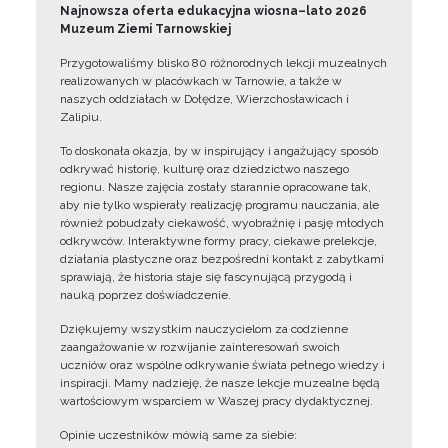
Najnowsza oferta edukacyjna wiosna–lato 2026
Muzeum Ziemi Tarnowskiej
Przygotowaliśmy blisko 80 różnorodnych lekcji muzealnych
realizowanych w placówkach w Tarnowie, a także w
naszych oddziałach w Dołędze, Wierzchosławicach i
Zalipiu.
To doskonała okazja, by w inspirujący i angażujący sposób
odkrywać historię, kulturę oraz dziedzictwo naszego
regionu. Nasze zajęcia zostały starannie opracowane tak,
aby nie tylko wspierały realizację programu nauczania, ale
również pobudzały ciekawość, wyobraźnię i pasję młodych
odkrywców. Interaktywne formy pracy, ciekawe prelekcje,
działania plastyczne oraz bezpośredni kontakt z zabytkami
sprawiają, że historia staje się fascynującą przygodą i
nauką poprzez doświadczenie.
Dziękujemy wszystkim nauczycielom za codzienne
zaangażowanie w rozwijanie zainteresowań swoich
uczniów oraz wspólne odkrywanie świata pełnego wiedzy i
inspiracji. Mamy nadzieję, że nasze lekcje muzealne będą
wartościowym wsparciem w Waszej pracy dydaktycznej.
Opinie uczestników mówią same za siebie: