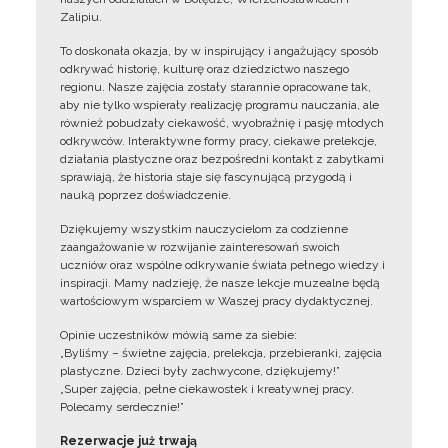
Zalipiu.
To doskonała okazja, by w inspirujący i angażujący sposób
odkrywać historię, kulturę oraz dziedzictwo naszego
regionu. Nasze zajęcia zostały starannie opracowane tak,
aby nie tylko wspierały realizację programu nauczania, ale
również pobudzały ciekawość, wyobraźnię i pasję młodych
odkrywców. Interaktywne formy pracy, ciekawe prelekcje,
działania plastyczne oraz bezpośredni kontakt z zabytkami
sprawiają, że historia staje się fascynującą przygodą i
nauką poprzez doświadczenie.
Dziękujemy wszystkim nauczycielom za codzienne
zaangażowanie w rozwijanie zainteresowań swoich
uczniów oraz wspólne odkrywanie świata pełnego wiedzy i
inspiracji. Mamy nadzieję, że nasze lekcje muzealne będą
wartościowym wsparciem w Waszej pracy dydaktycznej.
Opinie uczestników mówią same za siebie:
„Byliśmy – świetne zajęcia, prelekcja, przebieranki, zajęcia
plastyczne. Dzieci były zachwycone, dziękujemy!”
„Super zajęcia, pełne ciekawostek i kreatywnej pracy.
Polecamy serdecznie!”
Rezerwacje już trwają