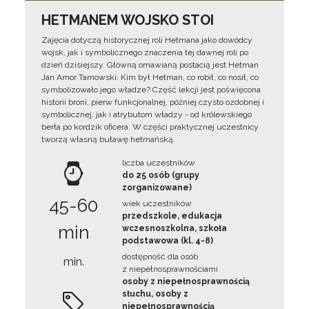
HETMANEM WOJSKO STOI
Zajęcia dotyczą historycznej roli Hetmana jako dowódcy
wojsk, jak i symbolicznego znaczenia tej dawnej roli po
dzień dzisiejszy. Główną omawianą postacią jest Hetman
Jan Amor Tarnowski. Kim był Hetman, co robił, co nosił, co
symbolizowało jego władze? Część lekcji jest poświęcona
historii broni, pierw funkcjonalnej, później czysto ozdobnej i
symbolicznej, jak i atrybutom władzy - od królewskiego
berła po kordzik oficera. W części praktycznej uczestnicy
tworzą własną buławę hetmańską.
liczba uczestników
do 25 osób (grupy
zorganizowane)
45-60
wiek uczestników
przedszkole, edukacja
min
wczesnoszkolna, szkoła
podstawowa (kl. 4-8)
dostępność dla osób
min.
z niepełnosprawnościami
osoby z niepełnosprawnością
słuchu, osoby z
niepełnosprawnością