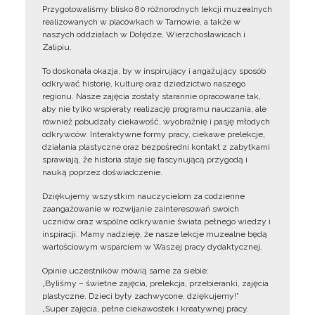
Przygotowaliśmy blisko 80 różnorodnych lekcji muzealnych
realizowanych w placówkach w Tarnowie, a także w
naszych oddziałach w Dołędze, Wierzchosławicach i
Zalipiu.
To doskonała okazja, by w inspirujący i angażujący sposób
odkrywać historię, kulturę oraz dziedzictwo naszego
regionu. Nasze zajęcia zostały starannie opracowane tak,
aby nie tylko wspierały realizację programu nauczania, ale
również pobudzały ciekawość, wyobraźnię i pasję młodych
odkrywców. Interaktywne formy pracy, ciekawe prelekcje,
działania plastyczne oraz bezpośredni kontakt z zabytkami
sprawiają, że historia staje się fascynującą przygodą i
nauką poprzez doświadczenie.
Dziękujemy wszystkim nauczycielom za codzienne
zaangażowanie w rozwijanie zainteresowań swoich
uczniów oraz wspólne odkrywanie świata pełnego wiedzy i
inspiracji. Mamy nadzieję, że nasze lekcje muzealne będą
wartościowym wsparciem w Waszej pracy dydaktycznej.
Opinie uczestników mówią same za siebie:
„Byliśmy – świetne zajęcia, prelekcja, przebieranki, zajęcia
plastyczne. Dzieci były zachwycone, dziękujemy!”
„Super zajęcia, pełne ciekawostek i kreatywnej pracy.