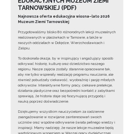
EDUKACYJNYCH MUZEUM ZIEMI
TARNOWSKIEJ (PDF)
Najnowsza oferta edukacyjna wiosna–lato 2026
Muzeum Ziemi Tarnowskiej
Przygotowaliśmy blisko 80 różnorodnych lekcji muzealnych
realizowanych w placówkach w Tarnowie, a także w
naszych oddziałach w Dołędze, Wierzchosławicach i
Zalipiu.
To doskonała okazja, by w inspirujący i angażujący sposób
odkrywać historię, kulturę oraz dziedzictwo naszego
regionu. Nasze zajęcia zostały starannie opracowane tak,
aby nie tylko wspierały realizację programu nauczania, ale
również pobudzały ciekawość, wyobraźnię i pasję młodych
odkrywców. Interaktywne formy pracy, ciekawe prelekcje,
działania plastyczne oraz bezpośredni kontakt z zabytkami
sprawiają, że historia staje się fascynującą przygodą i
nauką poprzez doświadczenie.
Dziękujemy wszystkim nauczycielom za codzienne
zaangażowanie w rozwijanie zainteresowań swoich
uczniów oraz wspólne odkrywanie świata pełnego wiedzy i
inspiracji. Mamy nadzieję, że nasze lekcje muzealne będą
wartościowym wsparciem w Waszej pracy dydaktycznej.