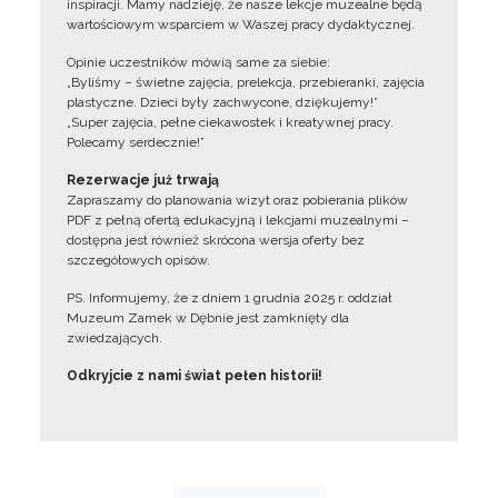
inspiracji. Mamy nadzieję, że nasze lekcje muzealne będą
wartościowym wsparciem w Waszej pracy dydaktycznej.
Opinie uczestników mówią same za siebie:
„Byliśmy – świetne zajęcia, prelekcja, przebieranki, zajęcia
plastyczne. Dzieci były zachwycone, dziękujemy!”
„Super zajęcia, pełne ciekawostek i kreatywnej pracy.
Polecamy serdecznie!”
Rezerwacje już trwają
Zapraszamy do planowania wizyt oraz pobierania plików
PDF z pełną ofertą edukacyjną i lekcjami muzealnymi –
dostępna jest również skrócona wersja oferty bez
szczegółowych opisów.
PS. Informujemy, że z dniem 1 grudnia 2025 r. oddział
Muzeum Zamek w Dębnie jest zamknięty dla
zwiedzających.
Odkryjcie z nami świat pełen historii!