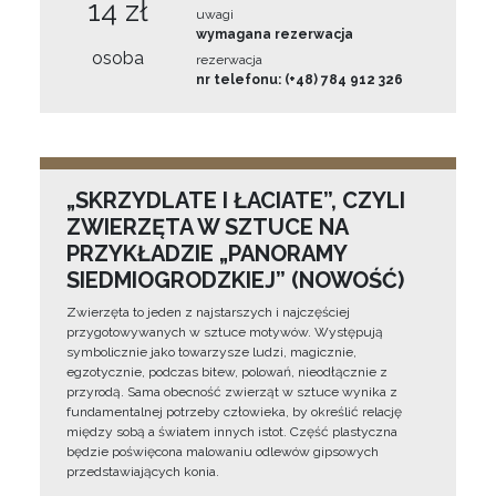
14 zł
uwagi
wymagana rezerwacja
osoba
rezerwacja
nr telefonu: (+48) 784 912 326
„SKRZYDLATE I ŁACIATE”, CZYLI
ZWIERZĘTA W SZTUCE NA
PRZYKŁADZIE „PANORAMY
SIEDMIOGRODZKIEJ” (NOWOŚĆ)
Zwierzęta to jeden z najstarszych i najczęściej
przygotowywanych w sztuce motywów. Występują
symbolicznie jako towarzysze ludzi, magicznie,
egzotycznie, podczas bitew, polowań, nieodłącznie z
przyrodą. Sama obecność zwierząt w sztuce wynika z
fundamentalnej potrzeby człowieka, by określić relację
między sobą a światem innych istot. Część plastyczna
będzie poświęcona malowaniu odlewów gipsowych
przedstawiających konia.