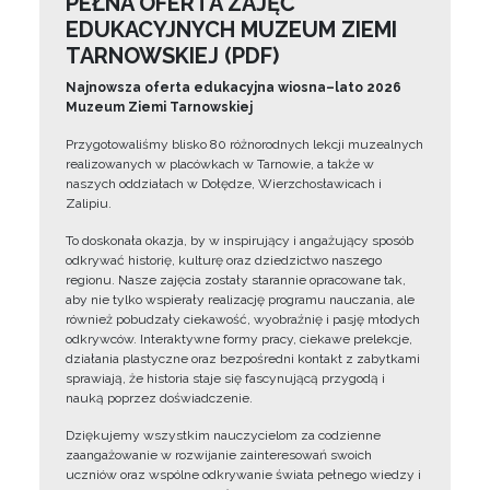
PEŁNA OFERTA ZAJĘĆ
EDUKACYJNYCH MUZEUM ZIEMI
TARNOWSKIEJ (PDF)
Najnowsza oferta edukacyjna wiosna–lato 2026
Muzeum Ziemi Tarnowskiej
Przygotowaliśmy blisko 80 różnorodnych lekcji muzealnych
realizowanych w placówkach w Tarnowie, a także w
naszych oddziałach w Dołędze, Wierzchosławicach i
Zalipiu.
To doskonała okazja, by w inspirujący i angażujący sposób
odkrywać historię, kulturę oraz dziedzictwo naszego
regionu. Nasze zajęcia zostały starannie opracowane tak,
aby nie tylko wspierały realizację programu nauczania, ale
również pobudzały ciekawość, wyobraźnię i pasję młodych
odkrywców. Interaktywne formy pracy, ciekawe prelekcje,
działania plastyczne oraz bezpośredni kontakt z zabytkami
sprawiają, że historia staje się fascynującą przygodą i
nauką poprzez doświadczenie.
Dziękujemy wszystkim nauczycielom za codzienne
zaangażowanie w rozwijanie zainteresowań swoich
uczniów oraz wspólne odkrywanie świata pełnego wiedzy i