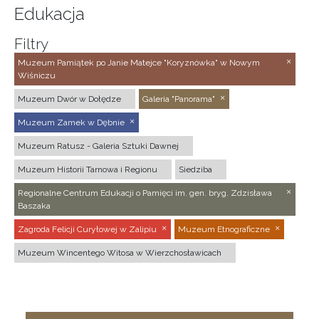
Edukacja
Filtry
Muzeum Pamiątek po Janie Matejce "Koryznówka" w Nowym
Wiśniczu
Muzeum Dwór w Dołędze
Galeria "Panorama"
Muzeum Zamek w Dębnie
Muzeum Ratusz - Galeria Sztuki Dawnej
Muzeum Historii Tarnowa i Regionu
Siedziba
Regionalne Centrum Edukacji o Pamięci im. gen. bryg. Zdzisława
Baszaka
Zagroda Felicji Curyłowej w Zalipiu
Muzeum Etnograficzne
Muzeum Wincentego Witosa w Wierzchosławicach