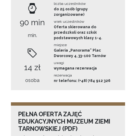
liczba uczestników
do 25 osób (grupy
zorganizowane)
90 min
wiek uczestników
Oferta skierowana do
przedszkoli oraz szkół
min.
podstawowych klasy 1-4.
miejsce
Galeria „Panorama” Plac
Dworcowy 4, 33-100 Tarnów
uwagi
14 zł
wymagana rezerwacja
rezerwacja
osoba
nr telefonu: (+48) 784 912 326
PEŁNA OFERTA ZAJĘĆ
EDUKACYJNYCH MUZEUM ZIEMI
TARNOWSKIEJ (PDF)