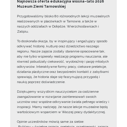
Najnowsza oferta edukacyjna wiosna–lato 2026
Muzeum Ziemi Tarnowskiej
Przygotowaliśmy blisko 80 różnorodnych lekcji muzealnych
realizowanych w placówkach w Tarnowie, a także w
naszych oddziałach w Dołędze, Wierzchosławicach i
Zalipiu.
To doskonała okazja, by w inspirujący i angażujący sposób
odkrywać historię, kulturę oraz dziedzictwo naszego
regionu. Nasze zajęcia zostały starannie opracowane tak,
aby nie tylko wspierały realizację programu nauczania, ale
również pobudzały ciekawość, wyobraźnię i pasję młodych
odkrywców. Interaktywne formy pracy, ciekawe prelekcje,
działania plastyczne oraz bezpośredni kontakt z zabytkami
sprawiają, że historia staje się fascynującą przygodą i
nauką poprzez doświadczenie.
Dziękujemy wszystkim nauczycielom za codzienne
zaangażowanie w rozwijanie zainteresowań swoich
uczniów oraz wspólne odkrywanie świata pełnego wiedzy i
inspiracji. Mamy nadzieję, że nasze lekcje muzealne będą
wartościowym wsparciem w Waszej pracy dydaktycznej.
Opinie uczestników mówią same za siebie:
„Byliśmy – świetne zajęcia, prelekcja, przebieranki, zajęcia