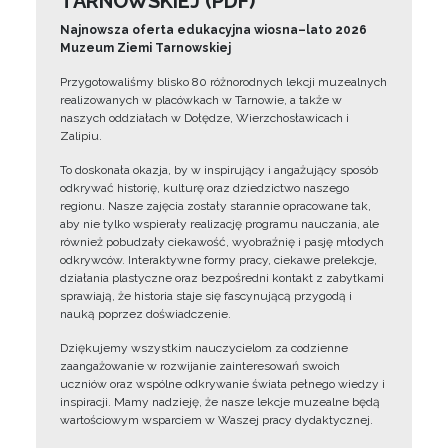
TARNOWSKIEJ (PDF)
Najnowsza oferta edukacyjna wiosna–lato 2026
Muzeum Ziemi Tarnowskiej
Przygotowaliśmy blisko 80 różnorodnych lekcji muzealnych
realizowanych w placówkach w Tarnowie, a także w
naszych oddziałach w Dołędze, Wierzchosławicach i
Zalipiu.
To doskonała okazja, by w inspirujący i angażujący sposób
odkrywać historię, kulturę oraz dziedzictwo naszego
regionu. Nasze zajęcia zostały starannie opracowane tak,
aby nie tylko wspierały realizację programu nauczania, ale
również pobudzały ciekawość, wyobraźnię i pasję młodych
odkrywców. Interaktywne formy pracy, ciekawe prelekcje,
działania plastyczne oraz bezpośredni kontakt z zabytkami
sprawiają, że historia staje się fascynującą przygodą i
nauką poprzez doświadczenie.
Dziękujemy wszystkim nauczycielom za codzienne
zaangażowanie w rozwijanie zainteresowań swoich
uczniów oraz wspólne odkrywanie świata pełnego wiedzy i
inspiracji. Mamy nadzieję, że nasze lekcje muzealne będą
wartościowym wsparciem w Waszej pracy dydaktycznej.