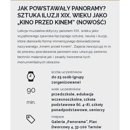
JAK POWSTAWAŁY PANORAMY?
SZTUKA ILUZJI XIX. WIEKU JAKO
„KINO PRZED KINEM” (NOWOŚĆ)
Lekcja muzealna dotyczy panoram XIX. wieku jako
wyjątkowego zjawiska łączącego sztukę, naukę i iluzję,
które stanowiło formę immersyjnego doświadczenia
nazywanego „kinem przed kinem”. Zajęcia nawiązują m.in.
do procesu powstawania panoram oraz ukazują zarówno
techniki malarskie jak i zasady tworzenia tych
monumentalnych obrazów.
liczba uczestników
do 25 osób (grupy
zorganizowane)
90
wiek uczestników
przedszkole, edukacja
wczesnoszkolna, szkoła
min.
podstawowa (kl. 4-8), szkoły
ponadpodstawowe, seniorzy
miejsce
Galeria „Panorama”, Plac
Dworcowy 4, 33-100 Tarnów